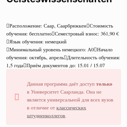
Расположение
:
Саар, Саарбрюккен
Стоимость
обучения
:
бесплатно
Семестровый взнос
:
361,90 €
Язык обучения
:
немецкий
Минимальный уровень немецкого
:
А0
Начало
обучения
:
октябрь, апрель
Длительность обучения
:
1,5 года
Приём документов до
:
15.01 / 15.07
только
Данная программа даёт доступ
в Университет Саарланда. Она не
является универсальной для всех вузов
в отличие от
классических
штудиенколлегов
.