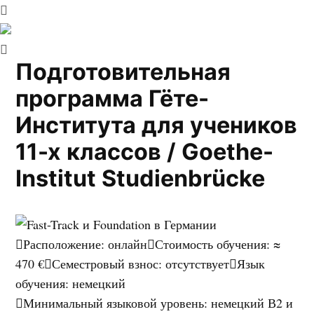
Подготовительная
программа Гёте-
Института для учеников
11-х классов / Goethe-
Institut Studienbrücke
Расположение
:
онлайн
Стоимость обучения
:
≈
470 €
Семестровый взнос
:
отсутствует
Язык
обучения
:
немецкий
Минимальный языковой уровень
:
немецкий В2 и