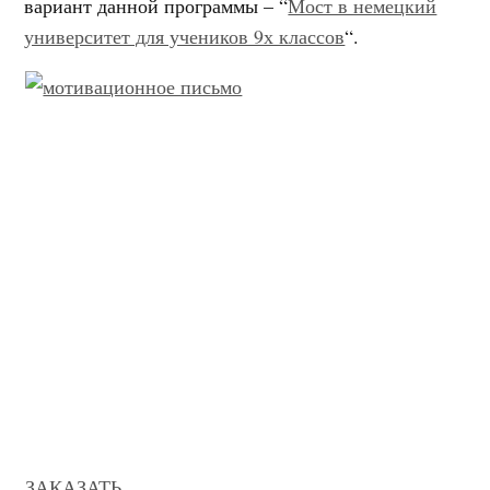
вариант данной программы – “
Мост в немецкий
университет для учеников 9х классов
“.
Рекомендуем услугу:
Составление мотивационного письма
Вы поступаете в немецкий вуз или подаёте
документы на визу и вам требуется мотивационное
письмо? Использование шаблонных писем может
понизить шансы. Мы поможем составить
индивидуальное аутентичное мотивационное
письмо, исходя из вашей ситуации и целей.
ЗАКАЗАТЬ