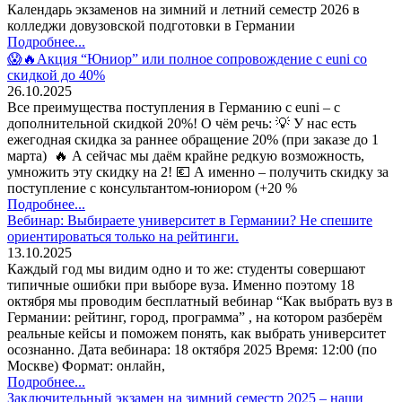
Календарь экзаменов на зимний и летний семестр 2026 в
колледжи довузовской подготовки в Германии
Подробнее...
😱🔥Акция “Юниор” или полное сопровождение с euni со
скидкой до 40%
26.10.2025
Все преимущества поступления в Германию с euni – с
дополнительной скидкой 20%! О чём речь: 💡 У нас есть
ежегодная скидка за раннее обращение 20% (при заказе до 1
марта) 🔥 А сейчас мы даём крайне редкую возможность,
умножить эту скидку на 2! 💶 А именно – получить скидку за
поступление с консультантом-юниором (+20 %
Подробнее...
Вебинар: Выбираете университет в Германии? Не спешите
ориентироваться только на рейтинги.
13.10.2025
Каждый год мы видим одно и то же: студенты совершают
типичные ошибки при выборе вуза. Именно поэтому 18
октября мы проводим бесплатный вебинар “Как выбрать вуз в
Германии: рейтинг, город, программа” , на котором разберём
реальные кейсы и поможем понять, как выбрать университет
осознанно. Дата вебинара: 18 октября 2025 Время: 12:00 (по
Москве) Формат: онлайн,
Подробнее...
Заключительный экзамен на зимний семестр 2025 – наши