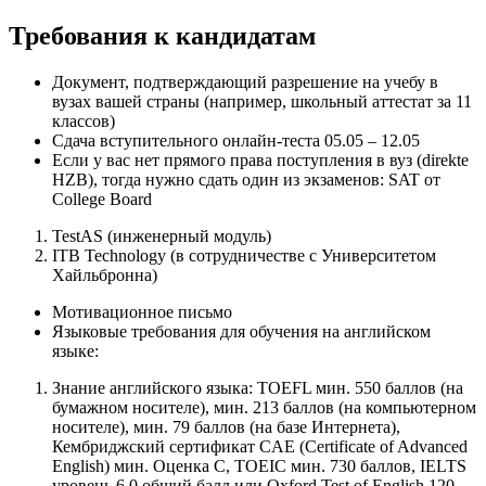
Требования к кандидатам
Документ, подтверждающий разрешение на учебу в
вузах вашей страны (например, школьный аттестат за 11
классов)
Сдача вступительного онлайн-теста 05.05 – 12.05
Если у вас нет прямого права поступления в вуз (direkte
HZB), тогда нужно сдать один из экзаменов: SAT от
College Board
TestAS (инженерный модуль)
ITB Technology (в сотрудничестве с Университетом
Хайльбронна)
Мотивационное письмо
Языковые требования для обучения на английском
языке:
Знание английского языка: TOEFL мин. 550 баллов (на
бумажном носителе), мин. 213 баллов (на компьютерном
носителе), мин. 79 баллов (на базе Интернета),
Кембриджский сертификат CAE (Certificate of Advanced
English) мин. Оценка C, TOEIC мин. 730 баллов, IELTS
уровень 6.0 общий балл или Oxford Test of English 120