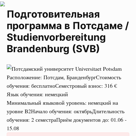
Подготовительная
программа в Потсдаме /
Studienvorbereitung
Brandenburg (SVB)
Расположение
:
Потсдам, Бранденбург
Стоимость
обучения
:
бесплатно
Семестровый взнос
:
316 €
Язык обучения
:
немецкий
Минимальный языковой уровень
:
немецкий на
уровне B2
Начало обучения
:
октябрь
Длительность
обучения
:
2 семестра
Приём документов до
:
01.06 -
15.08