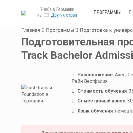
Учеба в Германии
ПРОГРАММЫ
из
Других стран
Главная
Программы
Подготовка к универс
Подготовительная про
Track Bachelor Admis
Расположение
:
Ахен, С
Рейн Вестфалия
Стоимость обучения
:
3
Семестровый взнос
:
30
Язык обучения
:
немецк