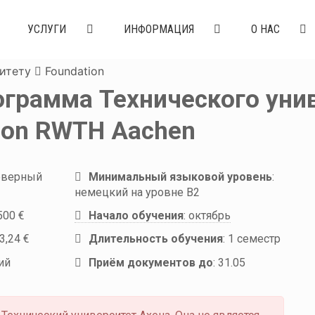
УСЛУГИ
ИНФОРМАЦИЯ
О НАС
итету
Foundation
грамма Технического унив
sion RWTH Aachen
еверный
Минимальный языковой уровень
:
немецкий на уровне B2
500 €
Начало обучения
:
октябрь
3,24 €
Длительность обучения
:
1 семестр
ий
Приём документов до
:
31.05