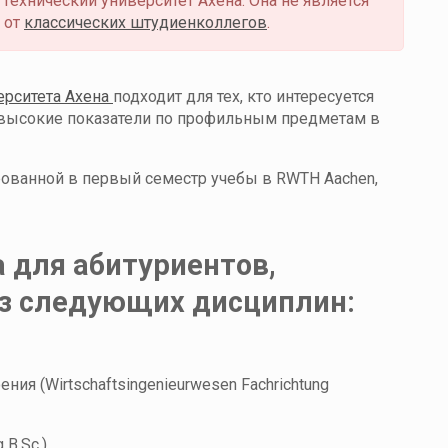
 Технический университет Ахена. Она не является
 от
классических штудиенколлегов
.
ерситета Ахена
подходит для тех, кто интересуется
т высокие показатели по профильным предметам в
рованной в первый семестр учебы в RWTH Aachen,
 для абитуриентов,
з следующих дисциплин:
ия (Wirtschaftsingenieurwesen Fachrichtung
B.Sc.)