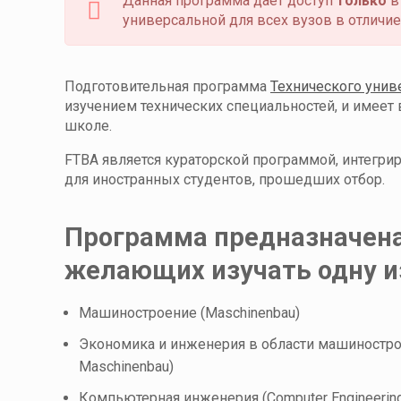
Данная программа даёт доступ
только
в
универсальной для всех вузов в отличие
Подготовительная программа
Технического унив
изучением технических специальностей, и имее
школе.
FTBA является кураторской программой, интегри
для иностранных студентов, прошедших отбор.
Программа предназначена
желающих изучать одну и
Машиностроение (Maschinenbau)
Экономика и инженерия в области машиностроен
Maschinenbau)
Компьютерная инженерия (Computer Engineering 