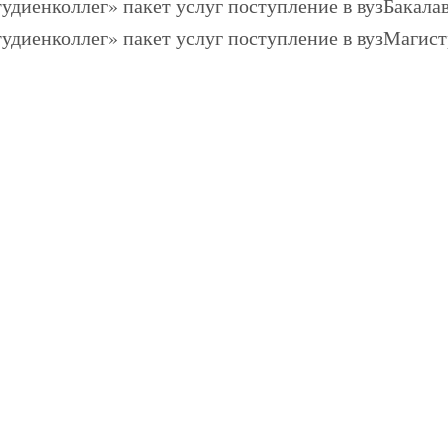
Бакалав
Магист