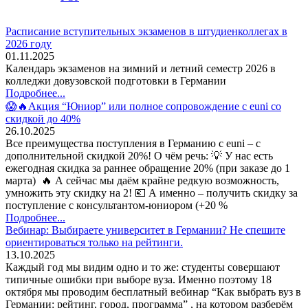
Расписание вступительных экзаменов в штудиенколлегах в
2026 году
01.11.2025
Календарь экзаменов на зимний и летний семестр 2026 в
колледжи довузовской подготовки в Германии
Подробнее...
😱🔥Акция “Юниор” или полное сопровождение с euni со
скидкой до 40%
26.10.2025
Все преимущества поступления в Германию с euni – с
дополнительной скидкой 20%! О чём речь: 💡 У нас есть
ежегодная скидка за раннее обращение 20% (при заказе до 1
марта) 🔥 А сейчас мы даём крайне редкую возможность,
умножить эту скидку на 2! 💶 А именно – получить скидку за
поступление с консультантом-юниором (+20 %
Подробнее...
Вебинар: Выбираете университет в Германии? Не спешите
ориентироваться только на рейтинги.
13.10.2025
Каждый год мы видим одно и то же: студенты совершают
типичные ошибки при выборе вуза. Именно поэтому 18
октября мы проводим бесплатный вебинар “Как выбрать вуз в
Германии: рейтинг, город, программа” , на котором разберём