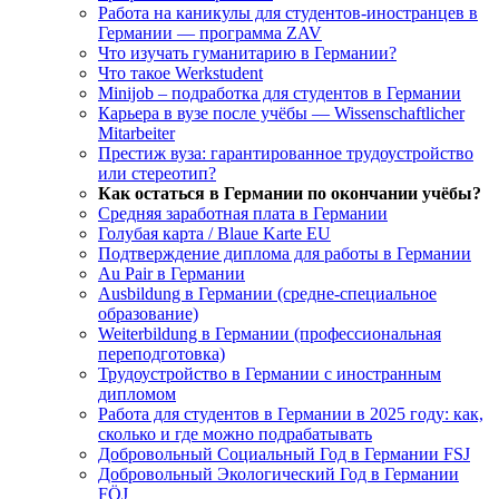
Работа на каникулы для студентов-иностранцев в
Германии — программа ZAV
Что изучать гуманитарию в Германии?
Что такое Werkstudent
Minijob – подработка для студентов в Германии
Карьера в вузе после учёбы — Wissenschaftlicher
Mitarbeiter
Престиж вуза: гарантированное трудоустройство
или стереотип?
Как остаться в Германии по окончании учёбы?
Средняя заработная плата в Германии
Голубая карта / Blaue Karte EU
Подтверждение диплома для работы в Германии
Au Pair в Германии
Ausbildung в Германии (средне-специальное
образование)
Weiterbildung в Германии (профессиональная
переподготовка)
Трудоустройство в Германии с иностранным
дипломом
Работа для студентов в Германии в 2025 году: как,
сколько и где можно подрабатывать
Добровольный Социальный Год в Германии FSJ
Добровольный Экологический Год в Германии
FÖJ