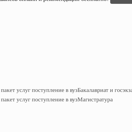
Бакалавриат и госэкз
Магистратура