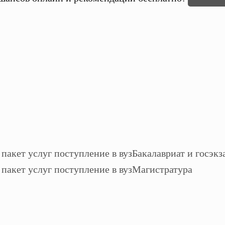
Бакалавриат и госэкз
Магистратура