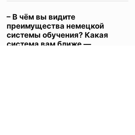
– В чём вы видите
преимущества немецкой
системы обучения? Какая
система вам ближе —
российская или немецкая?
💬 «Я заметила, что здесь я стала гораздо лучше
распределять своё время, потому что иначе учёбу
просто не закончишь. Материала много, и его
нужно прорабатывать после лекций
самостоятельно.
Например, в Москве, если кто-то ходит в
библиотеку, это воспринимается… ну, не сказать,