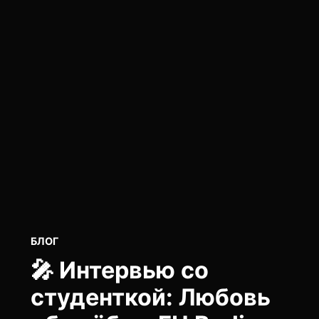
POSTED
БЛОГ
IN
🎤 Интервью со
студенткой: Любовь