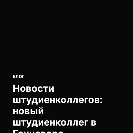
POSTED
БЛОГ
IN
Новости
штудиенколлегов:
новый
штудиенколлег в