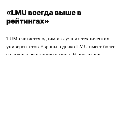
«LMU всегда выше в
рейтингах»
TUM считается одним из лучших технических
университетов Европы, однако LMU имеет более
солидную репутацию в мире. В последнем
мировом рейтинге LMU вновь обогнал TUM, на
этот раз на 4 позиции.
«В LMU всё часто пускается на
самотёк»