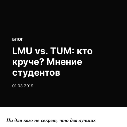
POSTED
БЛОГ
IN
LMU vs. TUM: кто
круче? Мнение
студентов
01.03.2019
Ни для кого не секрет, что два лучших