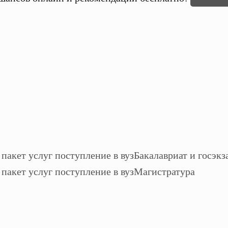
Бакалавриат и госэкз
Магистратура