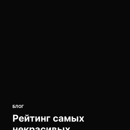
POSTED
БЛОГ
IN
Рейтинг самых
некрасивых