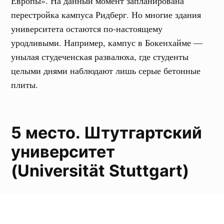
Европы». На данный момент запланирована
перестройка кампуса Ридберг. Но многие здания
университета остаются по-настоящему
уродливыми. Например, кампус в Бокенхайме —
унылая студеченская развалюха, где студенты
целыми днями наблюдают лишь серые бетонные
плиты.
5 место. Штутгартский
университет
(Universität Stuttgart)
В начале 60-х годов на территории Штутгартского
университета построили две уродливые башни-