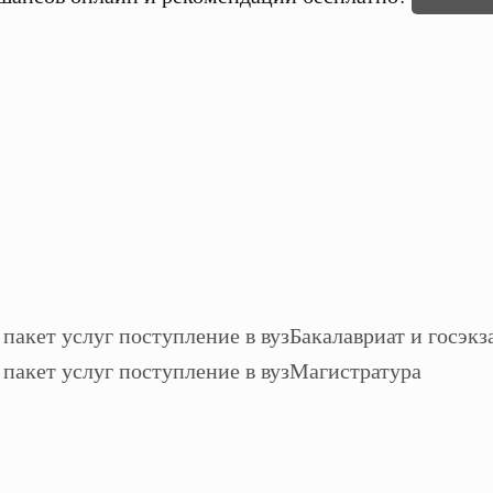
Бакалавриат и госэкз
Магистратура