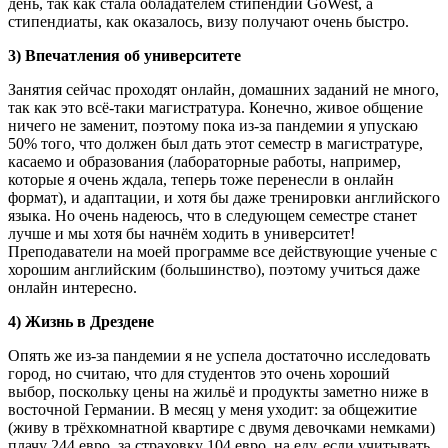
день, так как стала обладателем стипендии GoWest, а
стипендиаты, как оказалось, визу получают очень быстро.
3) Впечатления об университете
Занятия сейчас проходят онлайн, домашних заданий не много,
так как это всё-таки магистратура. Конечно, живое общение
ничего не заменит, поэтому пока из-за пандемии я упускаю
50% того, что должен был дать этот семестр в магистратуре,
касаемо и образования (лабораторные работы, например,
которые я очень ждала, теперь тоже перенесли в онлайн
формат), и адаптации, и хотя бы даже тренировки английского
языка. Но очень надеюсь, что в следующем семестре станет
лучше и мы хотя бы начнём ходить в университет!
Преподаватели на моей программе все действующие ученые с
хорошим английским (большинство), поэтому учиться даже
онлайн интересно.
4) Жизнь в Дрездене
Опять же из-за пандемии я не успела достаточно исследовать
город, но считаю, что для студентов это очень хороший
выбор, поскольку цены на жильё и продукты заметно ниже в
восточной Германии. В месяц у меня уходит: за общежитие
(живу в трёхкомнатной квартире с двумя девочками немками)
плачу 244 евро, за страховку 104 евро, на еду, если учитывать,