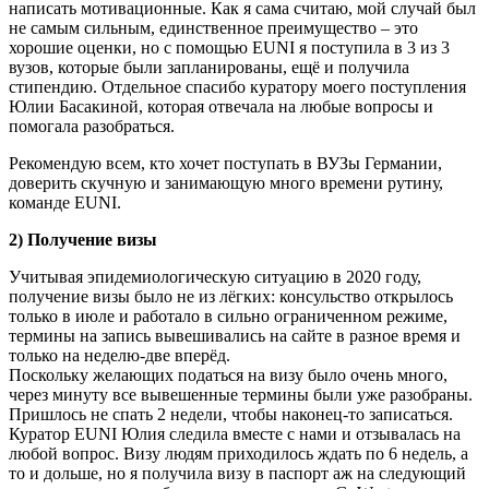
написать мотивационные. Как я сама считаю, мой случай был
не самым сильным, единственное преимущество – это
хорошие оценки, но с помощью EUNI я поступила в 3 из 3
вузов, которые были запланированы, ещё и получила
стипендию. Отдельное спасибо куратору моего поступления
Юлии Басакиной, которая отвечала на любые вопросы и
помогала разобраться.
Рекомендую всем, кто хочет поступать в ВУЗы Германии,
доверить скучную и занимающую много времени рутину,
команде EUNI.
2) Получение визы
Учитывая эпидемиологическую ситуацию в 2020 году,
получение визы было не из лёгких: консульство открылось
только в июле и работало в сильно ограниченном режиме,
термины на запись вывешивались на сайте в разное время и
только на неделю-две вперёд.
Поскольку желающих податься на визу было очень много,
через минуту все вывешенные термины были уже разобраны.
Пришлось не спать 2 недели, чтобы наконец-то записаться.
Куратор EUNI Юлия следила вместе с нами и отзывалась на
любой вопрос. Визу людям приходилось ждать по 6 недель, а
то и дольше, но я получила визу в паспорт аж на следующий