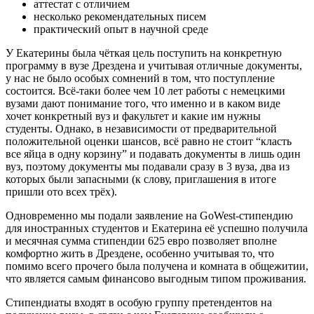
аттестат с отличием
несколько рекомендательных писем
практический опыт в научной среде
У Екатерины была чёткая цель поступить на конкретную
программу в вузе Дрездена и учитывая отличные документы,
у нас не было особых сомнений в том, что поступление
состоится. Всё-таки более чем 10 лет работы с немецкими
вузами дают понимание того, что именно и в каком виде
хочет конкретный вуз и факультет и какие им нужны
студенты. Однако, в независимости от предварительной
положительной оценки шансов, всё равно не стоит “класть
все яйца в одну корзину” и подавать документы в лишь один
вуз, поэтому документы мы подавали сразу в 3 вуза, два из
которых были запасными (к слову, приглашения в итоге
пришли ото всех трёх).
Одновременно мы подали заявление на GoWest-стипендию
для иностранных студентов и Екатерина её успешно получила
и месячная сумма стипендии 625 евро позволяет вполне
комфортно жить в Дрездене, особенно учитывая то, что
помимо всего прочего была получена и комната в общежитии,
что является самым финансово выгодным типом проживания.
Стипендиаты входят в особую группу претендентов на