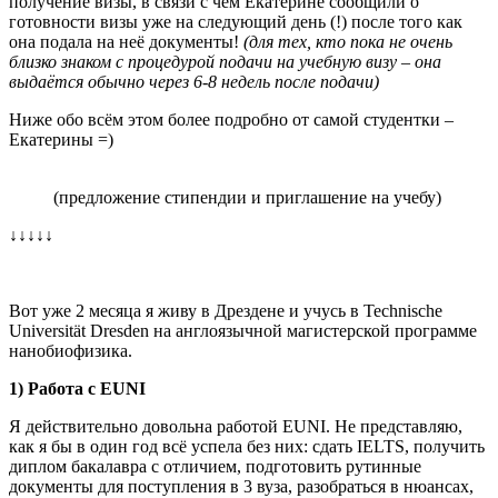
получение визы, в связи с чем Екатерине сообщили о
готовности визы уже на следующий день (!) после того как
она подала на неё документы!
(для тех, кто пока не очень
близко знаком с процедурой подачи на учебную визу – она
выдаётся обычно через 6-8 недель после подачи)
Ниже обо всём этом более подробно от самой студентки –
Екатерины =)
(предложение стипендии и приглашение на учебу)
↓↓↓↓↓
Вот уже 2 месяца я живу в Дрездене и учусь в Technische
Universität Dresden на англоязычной магистерской программе
нанобиофизика.
1) Работа с EUNI
Я действительно довольна работой EUNI. Не представляю,
как я бы в один год всё успела без них: сдать IELTS, получить
диплом бакалавра с отличием, подготовить рутинные
документы для поступления в 3 вуза, разобраться в нюансах,