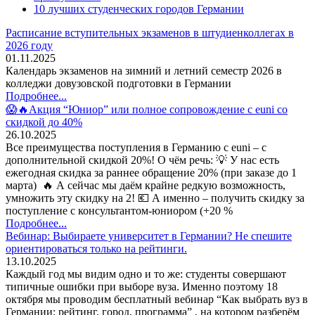
10 лучших студенческих городов Германии
Расписание вступительных экзаменов в штудиенколлегах в
2026 году
01.11.2025
Календарь экзаменов на зимний и летний семестр 2026 в
колледжи довузовской подготовки в Германии
Подробнее...
😱🔥Акция “Юниор” или полное сопровождение с euni со
скидкой до 40%
26.10.2025
Все преимущества поступления в Германию с euni – с
дополнительной скидкой 20%! О чём речь: 💡 У нас есть
ежегодная скидка за раннее обращение 20% (при заказе до 1
марта) 🔥 А сейчас мы даём крайне редкую возможность,
умножить эту скидку на 2! 💶 А именно – получить скидку за
поступление с консультантом-юниором (+20 %
Подробнее...
Вебинар: Выбираете университет в Германии? Не спешите
ориентироваться только на рейтинги.
13.10.2025
Каждый год мы видим одно и то же: студенты совершают
типичные ошибки при выборе вуза. Именно поэтому 18
октября мы проводим бесплатный вебинар “Как выбрать вуз в
Германии: рейтинг, город, программа” , на котором разберём