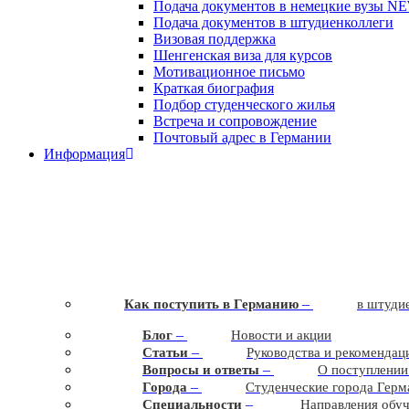
Подача документов в немецкие вузы
N
Подача документов в штудиенколлеги
Визовая поддержка
Шенгенская виза для курсов
Мотивационное письмо
Краткая биография
Подбор студенческого жилья
Встреча и сопровождение
Почтовый адрес в Германии
Информация
–
Как поступить в Германию
в штудие
–
Блог
Новости и акции
–
Статьи
Руководства и рекомендац
–
Вопросы и ответы
О поступлении
–
Города
Студенческие города Герм
–
Cпециальности
Направления обу