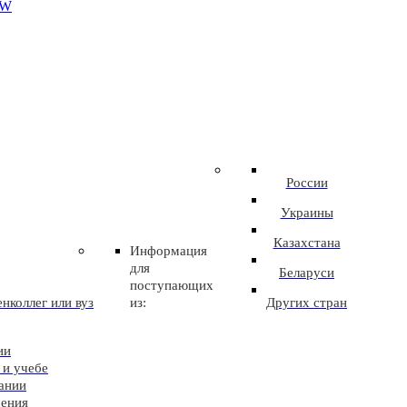
EW
России
Украины
Казахстана
Информация
для
Беларуси
поступающих
нколлег или вуз
из:
Других стран
ии
 и учебе
ании
чения