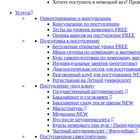
Хотите поступить в немецкий вуз? Про
Услуги
Ориентирование и консультации
Консультации по поступлению
Тесты на уровень немецкого
FREE
Оценка шансов на поступление
FREE
Подготовка к поступлению
Бесплатные открытые уроки
FREE
Мини-группы по немецкому и математи
Курс самоподготовки по немецкому, ма
Индивидуальные занятия (репетиторы)
Диагностическая сессия для поступающ
Разговорный клуб для поступающих
N
Регистрация на Летний университет
Поступление «под ключ»
Государственный штудиенколлег
Бакалавриат и госэкзамен
Бакалавриат сразу после школы
NEW
Магистратура
Медицина
NEW
Вуз после штудиенколлега
Курсы немецкого при вузе / Пропедевт
Частный штудиенколлег / Фаундейшн
Поступающим самостоятельно