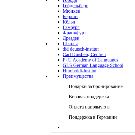
Города
Гейдельберг
Мюнхен
Берлин
Кёльн
Гамбург
Франкфурт
Дрезден
Школы
did deutsch-institut
Carl Duisberg Centren
F+U Academy of Languages
GLS German Language School
Humboldt-Institut
Преимущества
Подарки за бронирование
Визовая поддержка
Оплата напрямую в
Поддержка в Германии