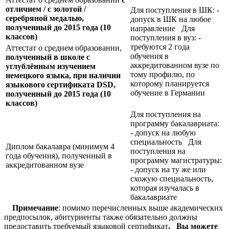
отличием / с золотой /
Для поступления в ШК: -
серебряной медалью,
допуск в ШК на любое
полученный до 2015 года (10
направление Для
классов)
поступления в вуз: -
требуются 2 года
Аттестат о среднем образовании,
обучения в
полученный в школе с
аккредитованном вузе по
углублённым изучением
тому профилю, по
немецкого языка, при наличии
которому планируется
языкового сертификата
DSD,
обучение в Германии
полученный до 2015 года (10
классов)
Для поступления на
программу бакалавриата:
- допуск на любую
специальность Для
Диплом бакалавра (минимум 4
поступления на
года обучения), полученный в
программу магистратуры:
аккредитованном вузе
- допуск на ту же или
схожую специальность,
которая изучалась в
бакалавриате
Примечание
: помимо перечисленных выше академических
предпосылок, абитуриенты также обязательно должны
предоставить требуемый языковой сертификат
.
Вы можете