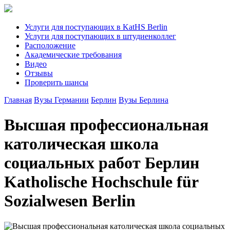
Услуги для поступающих в KatHS Berlin
Услуги для поступающих в штудиенколлег
Расположение
Академические требования
Видео
Отзывы
Проверить шансы
Главная
Вузы Германии
Берлин
Вузы Берлина
Высшая профессиональная
католическая школа
социальных работ Берлин
Katholische Hochschule für
Sozialwesen Berlin