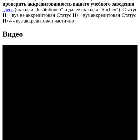
проверить аккредитованность вашего учебного заведения
здесь
(вкладка "Institutionen" и далее вкладка "Suchen"): Статус
Н-
- вуз не аккредитован Статус
Н+
- вуз аккредитован Статус
Н+/-
- вуз аккредитован частично
Видео