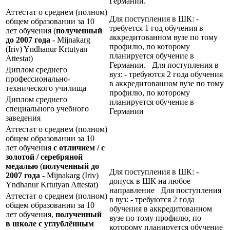
Германии.
Аттестат о среднем (полном)
Для поступления в ШК: -
общем образовании за 10
требуется 1 год обучения в
лет обучения (
полученный
аккредитованном вузе по тому
до 2007 года -
Mijnakarg
профилю, по которому
(Iriv) Yndhanur Krtutyan
планируется обучение в
Attestat)
Германии. Для поступления в
Диплом среднего
вуз: - требуются 2 года обучения
профессионально-
в аккредитованном вузе по тому
технического училища
профилю, по которому
Диплом среднего
планируется обучение в
специального учебного
Германии
заведения
Аттестат о среднем (полном)
общем образовании за 10
лет обучения
с отличием / с
золотой / серебряной
медалью
(
полученный до
Для поступления в ШК: -
2007 года -
Mijnakarg (Iriv)
допуск в ШК на любое
Yndhanur Krtutyan Attestat)
направление Для поступления
Аттестат о среднем (полном)
в вуз: - требуются 2 года
общем образовании за 10
обучения в аккредитованном
лет обучения,
полученный
вузе по тому профилю, по
в школе с углублённым
которому планируется обучение