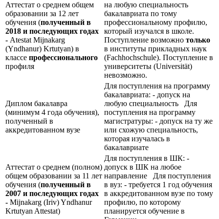
Аттестат о среднем общем
на любую специальность
образовании за 12 лет
бакалавриата по тому
обучения (
полученный в
профессиональному профилю,
2018 и последующих годах
который изучался в школе.
-
Atestat Mijnakarg
Поступление возможно
только
(Yndhanur) Krtutyan) в
в институты прикладных наук
классе
профессионального
(Fachhochschule). Поступление в
профиля
университеты (Universität)
невозможно.
Для поступления на программу
бакалавриата: - допуск на
Диплом бакалавра
любую специальность Для
(минимум 4 года обучения),
поступления на программу
полученный в
магистратуры: - допуск на ту же
аккредитованном вузе
или схожую специальность,
которая изучалась в
бакалавриате
Для поступления в ШК: -
Аттестат о среднем (полном)
допуск в ШК на любое
общем образовании за 11 лет
направление Для поступления
обучения (
полученный в
в вуз: - требуется 1 год обучения
2007 и последующих годах
в аккредитованном вузе по тому
-
Mijnakarg (Iriv) Yndhanur
профилю, по которому
Krtutyan Attestat)
планируется обучение в