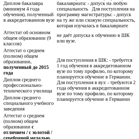
Диплом бакалавра
бакалавриата: - допуск на любую
(минимум 4 года
специальность Для поступления на
обучения), полученный
программу магистратуры: - допуск
в аккредитованном вузе
на ту же или схожую специальность,
которая изучалась в бакалавриате
Аттестат об основном
не даёт допуска к обучению в ШК
общем образовании (9
или вузе.
классов)
Аттестат о среднем
(полном) общем
Для поступления в ШК: - требуется
образовании,
1 год обучения в аккредитованном
полученный до 2015
вузе по тому профилю, по которому
года
планируется обучение в Германии.
Диплом среднего
Для поступления в вуз: - требуются 2
профессионально-
года обучения в аккредитованном
технического училища
вузе по тому профилю, по которому
Диплом среднего
планируется обучение в Германии
специального учебного
заведения
Аттестат о среднем
(полном) общем
образовании
с
отличием / с золотой /
серебряной медалью,