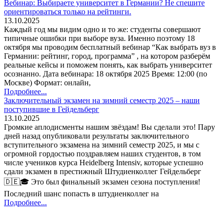
Вебинар: Выбираете университет в Германии? Не спешите
ориентироваться только на рейтинги.
13.10.2025
Каждый год мы видим одно и то же: студенты совершают
типичные ошибки при выборе вуза. Именно поэтому 18
октября мы проводим бесплатный вебинар “Как выбрать вуз в
Германии: рейтинг, город, программа” , на котором разберём
реальные кейсы и поможем понять, как выбрать университет
осознанно. Дата вебинара: 18 октября 2025 Время: 12:00 (по
Москве) Формат: онлайн,
Подробнее...
Заключительный экзамен на зимний семестр 2025 – наши
поступившие в Гейдельберг
13.10.2025
Громкие аплодисменты нашим звёздам! Вы сделали это! Пару
дней назад опубликовали результаты заключительного
вступительного экзамена на зимний семестр 2025, и мы с
огромной гордостью поздравляем наших студентов, в том
числе учеников курса Heidelberg Intensiv, которые успешно
сдали экзамен в престижный Штудиенколлег Гейдельберг
🇩🇪🎓 Это был финальный экзамен сезона поступления!
Последний шанс попасть в штудиенколлег на
Подробнее...