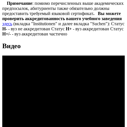
Примечание
: помимо перечисленных выше академических
предпосылок, абитуриенты также обязательно должны
предоставить требуемый языковой сертификат
.
Вы можете
проверить аккредитованность вашего учебного заведения
здесь
(вкладка "Institutionen" и далее вкладка "Suchen"): Статус
Н-
- вуз не аккредитован Статус
Н+
- вуз аккредитован Статус
Н+/-
- вуз аккредитован частично
Видео