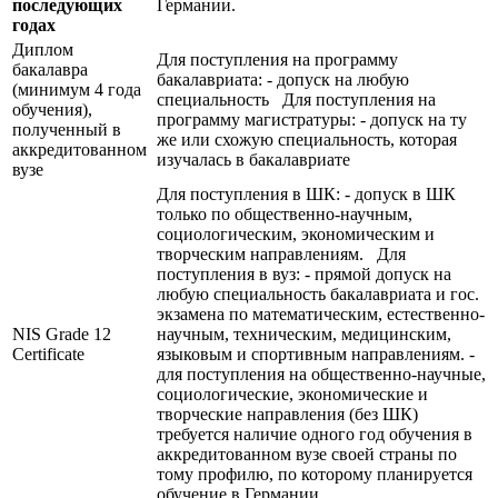
последующих
Германии.
годах
Диплом
Для поступления на программу
бакалавра
бакалавриата: - допуск на любую
(минимум 4 года
специальность Для поступления на
обучения),
программу магистратуры: - допуск на ту
полученный в
же или схожую специальность, которая
аккредитованном
изучалась в бакалавриате
вузе
Для поступления в ШК: - допуск в ШК
только по общественно-научным,
социологическим, экономическим и
творческим направлениям. Для
поступления в вуз: - прямой допуск на
любую специальность бакалавриата и гос.
экзамена по математическим, естественно-
NIS Grade 12
научным, техническим, медицинским,
Certificate
языковым и спортивным направлениям. -
для поступления на общественно-научные,
социологические, экономические и
творческие направления (без ШК)
требуется наличие одного год обучения в
аккредитованном вузе своей страны по
тому профилю, по которому планируется
обучение в Германии.