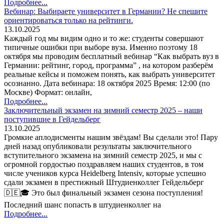
Подробнее...
Вебинар: Выбираете университет в Германии? Не спешите
ориентироваться только на рейтинги.
13.10.2025
Каждый год мы видим одно и то же: студенты совершают
типичные ошибки при выборе вуза. Именно поэтому 18
октября мы проводим бесплатный вебинар “Как выбрать вуз в
Германии: рейтинг, город, программа” , на котором разберём
реальные кейсы и поможем понять, как выбрать университет
осознанно. Дата вебинара: 18 октября 2025 Время: 12:00 (по
Москве) Формат: онлайн,
Подробнее...
Заключительный экзамен на зимний семестр 2025 – наши
поступившие в Гейдельберг
13.10.2025
Громкие аплодисменты нашим звёздам! Вы сделали это! Пару
дней назад опубликовали результаты заключительного
вступительного экзамена на зимний семестр 2025, и мы с
огромной гордостью поздравляем наших студентов, в том
числе учеников курса Heidelberg Intensiv, которые успешно
сдали экзамен в престижный Штудиенколлег Гейдельберг
🇩🇪🎓 Это был финальный экзамен сезона поступления!
Последний шанс попасть в штудиенколлег на
Подробнее...