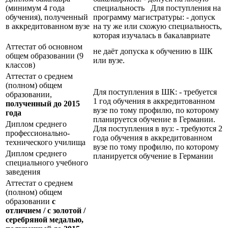
(минимум 4 года
специальность Для поступления на
обучения), полученный
программу магистратуры: - допуск
в аккредитованном вузе
на ту же или схожую специальность,
которая изучалась в бакалавриате
Аттестат об основном
не даёт допуска к обучению в ШК
общем образовании (9
или вузе.
классов)
Аттестат о среднем
(полном) общем
Для поступления в ШК: - требуется
образовании,
1 год обучения в аккредитованном
полученный до 2015
вузе по тому профилю, по которому
года
планируется обучение в Германии.
Диплом среднего
Для поступления в вуз: - требуются 2
профессионально-
года обучения в аккредитованном
технического училища
вузе по тому профилю, по которому
Диплом среднего
планируется обучение в Германии
специального учебного
заведения
Аттестат о среднем
(полном) общем
образовании
с
отличием / с золотой /
серебряной медалью,