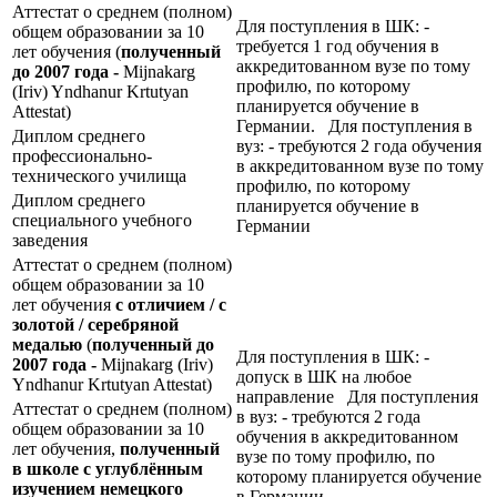
Аттестат о среднем (полном)
Для поступления в ШК: -
общем образовании за 10
требуется 1 год обучения в
лет обучения (
полученный
аккредитованном вузе по тому
до 2007 года -
Mijnakarg
профилю, по которому
(Iriv) Yndhanur Krtutyan
планируется обучение в
Attestat)
Германии. Для поступления в
Диплом среднего
вуз: - требуются 2 года обучения
профессионально-
в аккредитованном вузе по тому
технического училища
профилю, по которому
Диплом среднего
планируется обучение в
специального учебного
Германии
заведения
Аттестат о среднем (полном)
общем образовании за 10
лет обучения
с отличием / с
золотой / серебряной
медалью
(
полученный до
Для поступления в ШК: -
2007 года -
Mijnakarg (Iriv)
допуск в ШК на любое
Yndhanur Krtutyan Attestat)
направление Для поступления
Аттестат о среднем (полном)
в вуз: - требуются 2 года
общем образовании за 10
обучения в аккредитованном
лет обучения,
полученный
вузе по тому профилю, по
в школе с углублённым
которому планируется обучение
изучением немецкого
в Германии