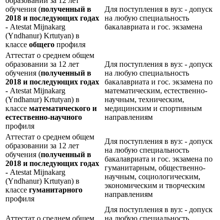
образовании за 12 лет
обучения (
полученный в
Для поступления в вуз: - допуск
2018 и последующих годах
на любую специальность
-
Atestat Mijnakarg
бакалавриата и гос. экзамена
(Yndhanur) Krtutyan) в
классе
общего
профиля
Аттестат о среднем общем
образовании за 12 лет
Для поступления в вуз: - допуск
обучения (
полученный в
на любую специальность
2018 и последующих годах
бакалавриата и гос. экзамена по
-
Atestat Mijnakarg
математическим, естественно-
(Yndhanur) Krtutyan) в
научным, техническим,
классе
математического и
медицинским и спортивным
естественно-научного
направлениям
профиля
Аттестат о среднем общем
Для поступления в вуз: - допуск
образовании за 12 лет
на любую специальность
обучения (
полученный в
бакалавриата и гос. экзамена по
2018 и последующих годах
гуманитарным, общественно-
-
Atestat Mijnakarg
научным, социологическим,
(Yndhanur) Krtutyan) в
экономическим и творческим
классе
гуманитарного
направлениям
профиля
Для поступления в вуз: - допуск
Аттестат о среднем общем
на любую специальность