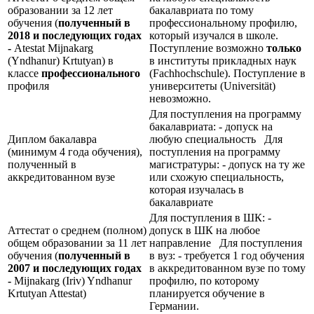
образовании за 12 лет
бакалавриата по тому
обучения (
полученный в
профессиональному профилю,
2018 и последующих годах
который изучался в школе.
-
Atestat Mijnakarg
Поступление возможно
только
(Yndhanur) Krtutyan) в
в институты прикладных наук
классе
профессионального
(Fachhochschule). Поступление в
профиля
университеты (Universität)
невозможно.
Для поступления на программу
бакалавриата: - допуск на
Диплом бакалавра
любую специальность Для
(минимум 4 года обучения),
поступления на программу
полученный в
магистратуры: - допуск на ту же
аккредитованном вузе
или схожую специальность,
которая изучалась в
бакалавриате
Для поступления в ШК: -
Аттестат о среднем (полном)
допуск в ШК на любое
общем образовании за 11 лет
направление Для поступления
обучения (
полученный в
в вуз: - требуется 1 год обучения
2007 и последующих годах
в аккредитованном вузе по тому
-
Mijnakarg (Iriv) Yndhanur
профилю, по которому
Krtutyan Attestat)
планируется обучение в
Германии.