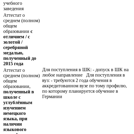
учебного
заведения
Аттестат о
среднем (полном)
общем
образовании
с
отличием / с
золотой /
серебряной
медалью,
полученный до
2015 года
Для поступления в ШК: - допуск в ШК на
Аттестат о
любое направление Для поступления в
среднем (полном)
вуз: - требуются 2 года обучения в
общем
аккредитованном вузе по тому профилю,
образовании,
по которому планируется обучение в
полученный в
Германии
школе с
углублённым
изучением
немецкого
языка, при
наличии
языкового