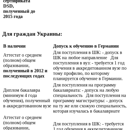
сертификата
DSD
,
полученный до
2015 года
Для граждан Украины:
В наличии
Допуск к обучению в Германии
Для поступления в ШК: - допуск в
Аттестат о среднем
ШК на любое направление Для
(полном) общем
поступления в вуз: - требуется 1 год
образовании,
обучения в аккредитованном вузе по
полученный в 2012 и
тому профилю, по которому
последующих годах
планируется обучение в Германии.
Для поступления на программу
Диплом бакалавра
бакалавриата: - допуск на любую
(минимум 4 года
специальность Для поступления на
обучения), полученный
программу магистратуры: - допуск
в аккредитованном вузе
на ту же или схожую специальность,
которая изучалась в бакалавриате
Аттестат о среднем
(полном) общем
Для поступления в ШК: - требуется
образовании,
1 год обучения в аккредитованном