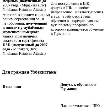
медалью
(
полученный до
Для поступления в ШК: -
2007 года -
Mijnakarg (Iriv)
допуск в ШК на любое
Yndhanur Krtutyan Attestat)
направление Для поступления
Аттестат о среднем (полном)
в вуз: - требуются 2 года
общем образовании за 10
обучения в аккредитованном
лет обучения,
полученный
вузе по тому профилю, по
в школе с углублённым
которому планируется обучение
изучением немецкого
в Германии
языка, при наличии
языкового сертификата
DSD
(
полученный до 2007
года -
Mijnakarg (Iriv)
Yndhanur Krtutyan Attestat)
Для граждан Узбекистана:
Допуск к обучению в
В наличии
Германии
Для поступления в ШК: -