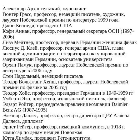
Александр Архангельский, журналист
Гюнтер Грасс, профессор, немецкий писатель, художник,
лауреат Нобелевской премии по литературе 1999 года
Джон Кеннеди, президент США
Кофи Аннан, профессор, генеральный секретарь ООН (1997-
2006)
Лиза Мейтнер, профессор, первая в Германии женщина-физик
Люсиус Д. Клей, профессор, генерал армии США, глава
военной администрации на территории оккупированной
американцами Германии, основатель университета
Орхан Памук, профессор, лауреат Нобелевской премии по
литературе в 2006 году
Стен Надольный, немецкий писатель
Теодор Вольфганг Хенш, профессор, лауреат Нобелевской
премии по физике за 2005 год
Теодор Хойс, профессор, президент Германии в 1949-1959 гг
Умберто Эко, профессор, итальянский писатель, философ
Эдзарт Ройтер, председатель правления компании Daimler-
Benz AG (1987-1995)
Элеанор Даллес, профессор, сестра директора ЦРУ Аллена
Даллеса, дипломат
Эрнст Рейтер, профессор, немецкий коммунист, в 1918 г.
комиссар по делам немцев Поволжья
Ютта Лимбах, президент Гёте-института