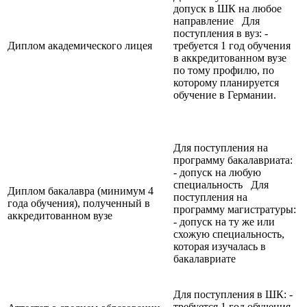
допуск в ШК на любое
направление Для
поступления в вуз: -
Диплом академического лицея
требуется 1 год обучения
в аккредитованном вузе
по тому профилю, по
которому планируется
обучение в Германии.
Для поступления на
программу бакалавриата:
- допуск на любую
специальность Для
Диплом бакалавра (минимум 4
поступления на
года обучения), полученный в
программу магистратуры:
аккредитованном вузе
- допуск на ту же или
схожую специальность,
которая изучалась в
бакалавриате
Для поступления в ШК: -
требуется 1 год обучения