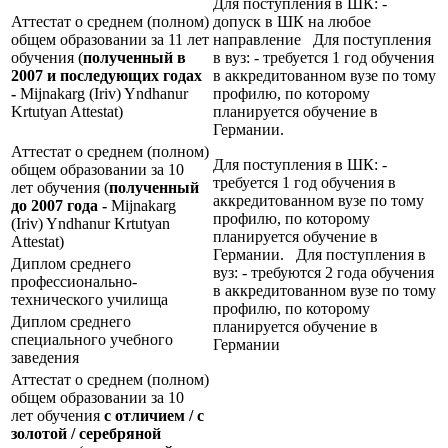
Для поступления в ШК: -
Аттестат о среднем (полном)
допуск в ШК на любое
общем образовании за 11 лет
направление Для поступления
обучения (
полученный в
в вуз: - требуется 1 год обучения
2007 и последующих годах
в аккредитованном вузе по тому
-
Mijnakarg (Iriv) Yndhanur
профилю, по которому
Krtutyan Attestat)
планируется обучение в
Германии.
Аттестат о среднем (полном)
Для поступления в ШК: -
общем образовании за 10
требуется 1 год обучения в
лет обучения (
полученный
аккредитованном вузе по тому
до 2007 года -
Mijnakarg
профилю, по которому
(Iriv) Yndhanur Krtutyan
планируется обучение в
Attestat)
Германии. Для поступления в
Диплом среднего
вуз: - требуются 2 года обучения
профессионально-
в аккредитованном вузе по тому
технического училища
профилю, по которому
Диплом среднего
планируется обучение в
специального учебного
Германии
заведения
Аттестат о среднем (полном)
общем образовании за 10
лет обучения
с отличием / с
золотой / серебряной