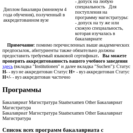
- допуск на любую
специальность Для
Диплом бакалавра (минимум 4
поступления на
года обучения), полученный в
программу магистратуры:
аккредитованном вузе
- допуск на ту же или
схожую специальность,
которая изучалась в
бакалавриате
Примечание
: помимо перечисленных выше академических
предпосылок, абитуриенты также обязательно должны
предоставить требуемый языковой сертификат
.
Вы можете
проверить аккредитованность вашего учебного заведения
здесь
(вкладка "Institutionen" и далее вкладка "Suchen"): Статус
Н-
- вуз не аккредитован Статус
Н+
- вуз аккредитован Статус
Н+/-
- вуз аккредитован частично
Программы
Бакалавриат
Магистратура
Staatsexamen
Other
Бакалавриат
Магистратура
Бакалавриат
Магистратура
Staatsexamen
Other
Бакалавриат
Магистратура
Список всех программ бакалавриата с