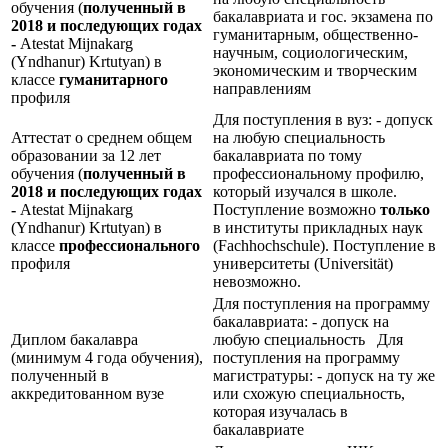
обучения (
полученный в
бакалавриата и гос. экзамена по
2018 и последующих годах
гуманитарным, общественно-
-
Atestat Mijnakarg
научным, социологическим,
(Yndhanur) Krtutyan) в
экономическим и творческим
классе
гуманитарного
направлениям
профиля
Для поступления в вуз: - допуск
Аттестат о среднем общем
на любую специальность
образовании за 12 лет
бакалавриата по тому
обучения (
полученный в
профессиональному профилю,
2018 и последующих годах
который изучался в школе.
-
Atestat Mijnakarg
Поступление возможно
только
(Yndhanur) Krtutyan) в
в институты прикладных наук
классе
профессионального
(Fachhochschule). Поступление в
профиля
университеты (Universität)
невозможно.
Для поступления на программу
бакалавриата: - допуск на
Диплом бакалавра
любую специальность Для
(минимум 4 года обучения),
поступления на программу
полученный в
магистратуры: - допуск на ту же
аккредитованном вузе
или схожую специальность,
которая изучалась в
бакалавриате