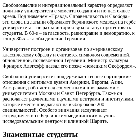
Свободомыслие и интернациональный характер определяют
политику университета с момента создания и по настоящее
время. Под знаменем «Правда, Справедливость и Свобода» –
эти слова на латыни обрамляют берлинского медведя на гербе
университета – не раз за историю вуза встанут протестовать
студенты. В 60-е – за гласность, равноправие и демократию, к
концу 80-х – за объединение Германии.
Университет построен и организован по американскому
классическому образцу и считается символом современной,
обновленной, послевоенной Германии. Министр культуры
Фридрих Альтхофф назвал его позже «немецким Оксфордом».
Свободный университет поддерживает тесные партнерские
отношения с элитными вузами Америки, Европы, Азии,
Австралии, работает над совместными программами с
университетами Москвы и Санкт-Петербурга. Также он
располагает различными научными центрами и институтами,
которые вместе предлагают на выбор около 200
специальностей. Особого внимания заслуживает
сотрудничество с Берлинским медицинским научно-
исследовательским центром и клиникой Шарите.
Знаменитые студенты