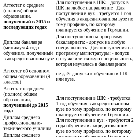
Для поступления в ШК: - допуск в
Аттестат о среднем
ШК на любое направление Для
(полном) общем
поступления в вуз: - требуется 1 год
образовании,
обучения в аккредитованном вузе по
полученный в 2015 и
тому профилю, по которому
последующих годах
планируется обучение в Германии.
Для поступления на программу
Диплом бакалавра
бакалавриата: - допуск на любую
(минимум 4 года
специальность Для поступления на
обучения), полученный
программу магистратуры: - допуск
в аккредитованном вузе
на ту же или схожую специальность,
которая изучалась в бакалавриате
Аттестат об основном
не даёт допуска к обучению в ШК
общем образовании (9
или вузе.
классов)
Аттестат о среднем
(полном) общем
Для поступления в ШК: - требуется
образовании,
1 год обучения в аккредитованном
полученный до 2015
вузе по тому профилю, по которому
года
планируется обучение в Германии.
Диплом среднего
Для поступления в вуз: - требуются 2
профессионально-
года обучения в аккредитованном
технического училища
вузе по тому профилю, по которому
Диплом среднего
планируется обучение в Германии