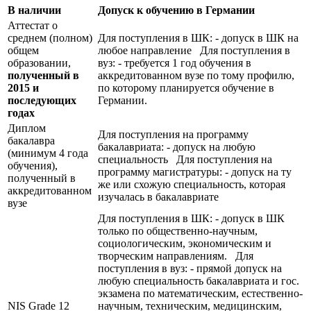
В наличии
Допуск к обучению в Германии
Аттестат о
среднем (полном)
Для поступления в ШК: - допуск в ШК на
общем
любое направление Для поступления в
образовании,
вуз: - требуется 1 год обучения в
полученный в
аккредитованном вузе по тому профилю,
2015 и
по которому планируется обучение в
последующих
Германии.
годах
Диплом
Для поступления на программу
бакалавра
бакалавриата: - допуск на любую
(минимум 4 года
специальность Для поступления на
обучения),
программу магистратуры: - допуск на ту
полученный в
же или схожую специальность, которая
аккредитованном
изучалась в бакалавриате
вузе
Для поступления в ШК: - допуск в ШК
только по общественно-научным,
социологическим, экономическим и
творческим направлениям. Для
поступления в вуз: - прямой допуск на
любую специальность бакалавриата и гос.
экзамена по математическим, естественно-
NIS Grade 12
научным, техническим, медицинским,