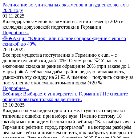
Расписание вступительных экзаменов в штудиенколлегах в
2026 году
01.11.2025
Календарь экзаменов на зимний и летний семестр 2026 в
колледжи довузовской подготовки в Германии
Подробнее...
😱🔥Акция “Юниор” или полное сопровождение с euni со
скидкой до 40%
26.10.2025
Все преимущества поступления в Германию с euni – с
дополнительной скидкой 20%! О чём речь: 💡 У нас есть
ежегодная скидка за раннее обращение 20% (при заказе до 1
марта) 🔥 А сейчас мы даём крайне редкую возможность,
умножить эту скидку на 2! 💶 А именно – получить скидку за
поступление с консультантом-юниором (+20 %
Подробнее...
Вебинар: Выбираете университет в Германии? Не спешите
ориентироваться только на рейтинги.
13.10.2025
Каждый год мы видим одно и то же: студенты совершают
типичные ошибки при выборе вуза. Именно поэтому 18
октября мы проводим бесплатный вебинар “Как выбрать вуз в
Германии: рейтинг, город, программа” , на котором разберём
реальные кейсы и поможем понять, как выбрать университет