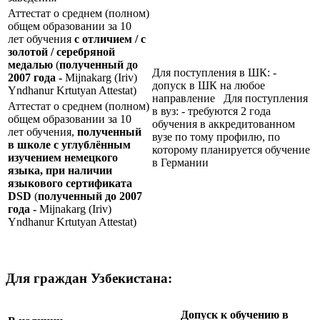
Аттестат о среднем (полном)
общем образовании за 10
лет обучения
с отличием / с
золотой / серебряной
медалью
(
полученный до
Для поступления в ШК: -
2007 года -
Mijnakarg (Iriv)
допуск в ШК на любое
Yndhanur Krtutyan Attestat)
направление Для поступления
Аттестат о среднем (полном)
в вуз: - требуются 2 года
общем образовании за 10
обучения в аккредитованном
лет обучения,
полученный
вузе по тому профилю, по
в школе с углублённым
которому планируется обучение
изучением немецкого
в Германии
языка, при наличии
языкового сертификата
DSD
(
полученный до 2007
года -
Mijnakarg (Iriv)
Yndhanur Krtutyan Attestat)
Для граждан Узбекистана:
Допуск к обучению в