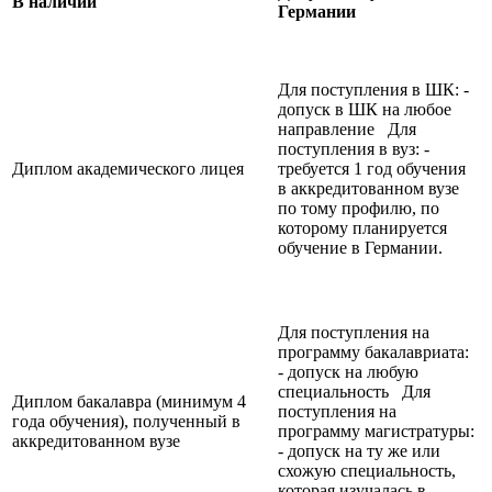
В наличии
Германии
Для поступления в ШК: -
допуск в ШК на любое
направление Для
поступления в вуз: -
Диплом академического лицея
требуется 1 год обучения
в аккредитованном вузе
по тому профилю, по
которому планируется
обучение в Германии.
Для поступления на
программу бакалавриата:
- допуск на любую
специальность Для
Диплом бакалавра (минимум 4
поступления на
года обучения), полученный в
программу магистратуры:
аккредитованном вузе
- допуск на ту же или
схожую специальность,
которая изучалась в