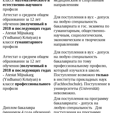
классе
математического и
медицинским и спортивным
естественно-научного
направлениям
профиля
Аттестат о среднем общем
Для поступления в вуз: - допуск
образовании за 12 лет
на любую специальность
обучения (
полученный в
бакалавриата и гос. экзамена по
2018 и последующих годах
гуманитарным, общественно-
-
Atestat Mijnakarg
научным, социологическим,
(Yndhanur) Krtutyan) в
экономическим и творческим
классе
гуманитарного
направлениям
профиля
Для поступления в вуз: - допуск
Аттестат о среднем общем
на любую специальность
образовании за 12 лет
бакалавриата по тому
обучения (
полученный в
профессиональному профилю,
2018 и последующих годах
который изучался в школе.
-
Atestat Mijnakarg
Поступление возможно
только
(Yndhanur) Krtutyan) в
в институты прикладных наук
классе
профессионального
(Fachhochschule). Поступление в
профиля
университеты (Universität)
невозможно.
Для поступления на программу
бакалавриата: - допуск на
Диплом бакалавра
любую специальность Для
(минимум 4 года обучения),
поступления на программу