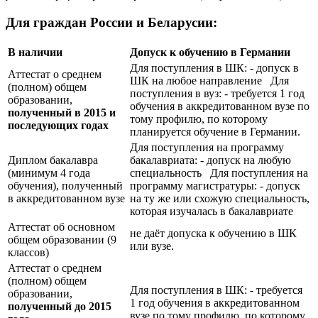
Для граждан России и Беларусии:
В наличии
Допуск к обучению в Германии
Для поступления в ШК: - допуск в
Аттестат о среднем
ШК на любое направление Для
(полном) общем
поступления в вуз: - требуется 1 год
образовании,
обучения в аккредитованном вузе по
полученный в 2015 и
тому профилю, по которому
последующих годах
планируется обучение в Германии.
Для поступления на программу
Диплом бакалавра
бакалавриата: - допуск на любую
(минимум 4 года
специальность Для поступления на
обучения), полученный
программу магистратуры: - допуск
в аккредитованном вузе
на ту же или схожую специальность,
которая изучалась в бакалавриате
Аттестат об основном
не даёт допуска к обучению в ШК
общем образовании (9
или вузе.
классов)
Аттестат о среднем
(полном) общем
Для поступления в ШК: - требуется
образовании,
1 год обучения в аккредитованном
полученный до 2015
вузе по тому профилю, по которому