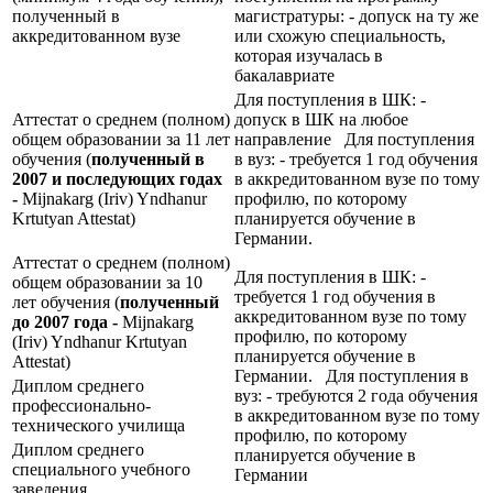
полученный в
магистратуры: - допуск на ту же
аккредитованном вузе
или схожую специальность,
которая изучалась в
бакалавриате
Для поступления в ШК: -
Аттестат о среднем (полном)
допуск в ШК на любое
общем образовании за 11 лет
направление Для поступления
обучения (
полученный в
в вуз: - требуется 1 год обучения
2007 и последующих годах
в аккредитованном вузе по тому
-
Mijnakarg (Iriv) Yndhanur
профилю, по которому
Krtutyan Attestat)
планируется обучение в
Германии.
Аттестат о среднем (полном)
Для поступления в ШК: -
общем образовании за 10
требуется 1 год обучения в
лет обучения (
полученный
аккредитованном вузе по тому
до 2007 года -
Mijnakarg
профилю, по которому
(Iriv) Yndhanur Krtutyan
планируется обучение в
Attestat)
Германии. Для поступления в
Диплом среднего
вуз: - требуются 2 года обучения
профессионально-
в аккредитованном вузе по тому
технического училища
профилю, по которому
Диплом среднего
планируется обучение в
специального учебного
Германии
заведения