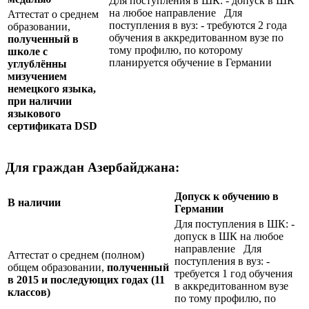
Для поступления в ШК: - допуск в ШК
на любое направление Для
Аттестат о среднем
поступления в вуз: - требуются 2 года
образовании,
обучения в аккредитованном вузе по
полученный в
тому профилю, по которому
школе с
планируется обучение в Германии
углублённы
мизучением
немецкого языка,
при наличии
языкового
сертификата
DSD
Для граждан Азербайджана:
Допуск к обучению в
В наличии
Германии
Для поступления в ШК: -
допуск в ШК на любое
направление Для
Аттестат о среднем (полном)
поступления в вуз: -
общем образовании,
полученный
требуется 1 год обучения
в 2015 и последующих годах (11
в аккредитованном вузе
классов)
по тому профилю, по