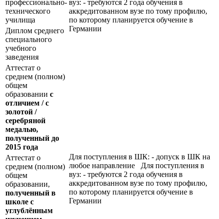
профессионально-
вуз: - требуются 2 года обучения в
технического
аккредитованном вузе по тому профилю,
училища
по которому планируется обучение в
Германии
Диплом среднего
специального
учебного
заведения
Аттестат о
среднем (полном)
общем
образовании
с
отличием / с
золотой /
серебряной
медалью,
полученный до
2015 года
Для поступления в ШК: - допуск в ШК на
Аттестат о
любое направление Для поступления в
среднем (полном)
вуз: - требуются 2 года обучения в
общем
аккредитованном вузе по тому профилю,
образовании,
по которому планируется обучение в
полученный в
Германии
школе с
углублённым