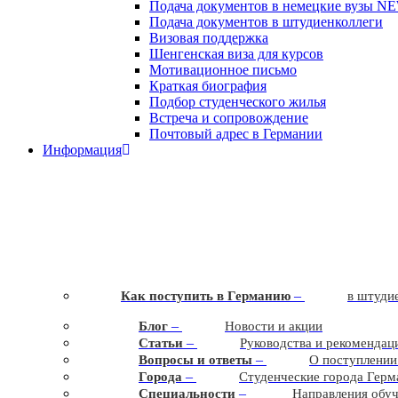
Подача документов в немецкие вузы
N
Подача документов в штудиенколлеги
Визовая поддержка
Шенгенская виза для курсов
Мотивационное письмо
Краткая биография
Подбор студенческого жилья
Встреча и сопровождение
Почтовый адрес в Германии
Информация
–
Как поступить в Германию
в штудие
–
Блог
Новости и акции
–
Статьи
Руководства и рекомендац
–
Вопросы и ответы
О поступлении
–
Города
Студенческие города Герм
–
Cпециальности
Направления обу