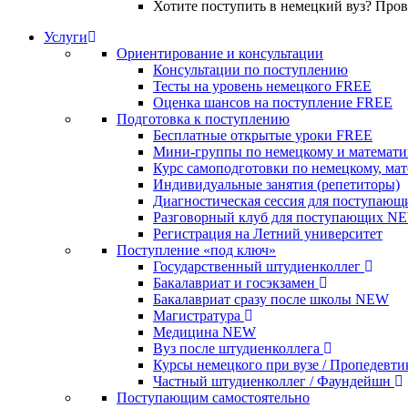
Хотите поступить в немецкий вуз? Про
Услуги
Ориентирование и консультации
Консультации по поступлению
Тесты на уровень немецкого
FREE
Оценка шансов на поступление
FREE
Подготовка к поступлению
Бесплатные открытые уроки
FREE
Мини-группы по немецкому и математи
Курс самоподготовки по немецкому, ма
Индивидуальные занятия (репетиторы)
Диагностическая сессия для поступающ
Разговорный клуб для поступающих
N
Регистрация на Летний университет
Поступление «под ключ»
Государственный штудиенколлег
Бакалавриат и госэкзамен
Бакалавриат сразу после школы
NEW
Магистратура
Медицина
NEW
Вуз после штудиенколлега
Курсы немецкого при вузе / Пропедевт
Частный штудиенколлег / Фаундейшн
Поступающим самостоятельно