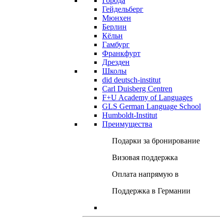
Города
Гейдельберг
Мюнхен
Берлин
Кёльн
Гамбург
Франкфурт
Дрезден
Школы
did deutsch-institut
Carl Duisberg Centren
F+U Academy of Languages
GLS German Language School
Humboldt-Institut
Преимущества
Подарки за бронирование
Визовая поддержка
Оплата напрямую в
Поддержка в Германии