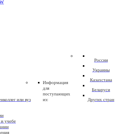
EW
России
Украины
Казахстана
Информация
для
Беларуси
поступающих
нколлег или вуз
из:
Других стран
ии
 и учебе
ании
чения