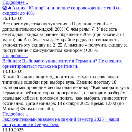
Подробнее...
😱🔥Акция “Юниор” или полное сопровождение с euni со
скидкой до 40%
26.10.2025
Все преимущества поступления в Германию с euni – с
дополнительной скидкой 20%! О чём речь: 💡 У нас есть
ежегодная скидка за раннее обращение 20% (при заказе до 1
марта) 🔥 А сейчас мы даём крайне редкую возможность,
умножить эту скидку на 2! 💶 А именно – получить скидку за
поступление с консультантом-юниором (+20 %
Подробнее...
Вебинар: Выбираете университет в Германии? Не спешите
ориентироваться только на рейтинги.
13.10.2025
Каждый год мы видим одно и то же: студенты совершают
типичные ошибки при выборе вуза. Именно поэтому 18
октября мы проводим бесплатный вебинар “Как выбрать вуз в
Германии: рейтинг, город, программа” , на котором разберём
реальные кейсы и поможем понять, как выбрать университет
осознанно. Дата вебинара: 18 октября 2025 Время: 12:00 (по
Москве) Формат: онлайн,
Подробнее...
Заключительный экзамен на зимний семестр 2025 – наши
поступившие в Гейдельберг
13.10.2025