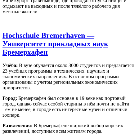
мире курорт Травенмюнде, где проводят отпуска немцы и
отдыхают на выходных и после тяжёлого рабочего дня
местные жители.
Hochschule Bremerhaven —
Университет прикладных наук
Бремерхафен
Учёба:
В вузе обучается около 3000 студентов и предлагается
23 учебных программы в технических, научных и
экономических направлениях. В основном программы
организованы с учетом региональных экономических
приоритетов.
Город:
Бремерхафен был основан в 19 веке как портовый
город, однако сейчас особой старины в нём почти не найти.
Тем не менее, в городе есть интересные музеи и отличный
зоопарк.
Развлечения:
В Бремерхафене широкий выбор морских
развлечений, доступных всем жителям города.