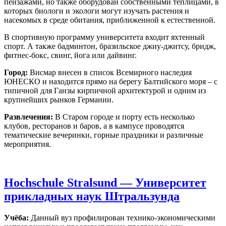
пейзажами, но также оборудован собственными теплицами, в
которых биологи и экологи могут изучать растения и
насекомых в среде обитания, приближенной к естественной.
В спортивную программу университета входит яхтенный
спорт. А также бадминтон, бразильское джиу-джитсу, бридж,
фитнес-бокс, свинг, йога или дайвинг.
Город:
Висмар внесен в список Всемирного наследия
ЮНЕСКО и находится прямо на берегу Балтийского моря – с
типичной для Ганзы кирпичной архитектурой и одним из
крупнейших рынков Германии.
Развлечения:
В Старом городе и порту есть несколько
клубов, ресторанов и баров, а в кампусе проводятся
тематические вечеринки, горные праздники и различные
мероприятия.
Hochschule Stralsund — Университет
прикладных наук Штральзунда
Учёба:
Данный вуз профилирован технико-экономическими