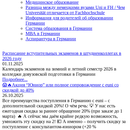
Медицинское образование
Разница между немецкими вузами Uni и FH / Чем
Universität отличается от Fachhochschule
Информация для родителей об образовании
Германии
Система образования в Германии
МВА в Германии
Аспирантура в Германии
Расписание вступительных экзаменов в штудиенколлегах в
2026 году
01.11.2025
Календарь экзаменов на зимний и летний семестр 2026 в
колледжи довузовской подготовки в Германии
Подробнее...
😱🔥Акция “Юниор” или полное сопровождение с euni со
скидкой до 40%
26.10.2025
Все преимущества поступления в Германию с euni – с
дополнительной скидкой 20%! О чём речь: 💡 У нас есть
ежегодная скидка за раннее обращение 20% (при заказе до 1
марта) 🔥 А сейчас мы даём крайне редкую возможность,
умножить эту скидку на 2! 💶 А именно – получить скидку за
поступление с консультантом-юниором (+20 %