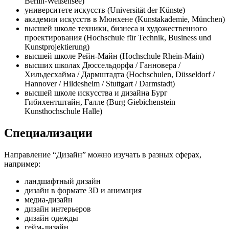
Berlin-Weißensee)
университете искусств (Universität der Künste)
академии искусств в Мюнхене (Kunstakademie, München)
высшей школе техники, бизнеса и художественного
проектирования (Hochschule für Technik, Business und
Kunstprojektierung)
высшей школе Рейн-Майн (Hochschule Rhein-Main)
высших школах Дюссельдорфа / Ганновера /
Хильдесхайма / Дармштадта (Hochschulen, Düsseldorf /
Hannover / Hildesheim / Stuttgart / Darmstadt)
высшей школе искусства и дизайна Бург
Гибихентштайн, Галле (Burg Giebichenstein
Kunsthochschule Halle)
Специализации
Направление “Дизайн” можно изучать в разных сферах,
например:
ландшафтный дизайн
дизайн в формате 3D и анимация
медиа-дизайн
дизайн интерьеров
дизайн одежды
гейм-дизайн