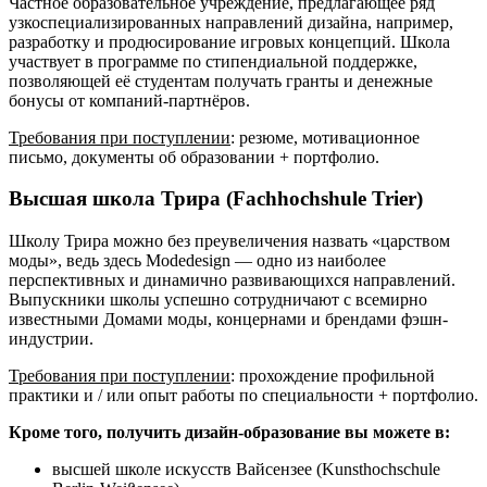
Частное образовательное учреждение, предлагающее ряд
узкоспециализированных направлений дизайна, например,
разработку и продюсирование игровых концепций. Школа
участвует в программе по стипендиальной поддержке,
позволяющей её студентам получать гранты и денежные
бонусы от компаний-партнёров.
Требования при поступлении
: резюме, мотивационное
письмо, документы об образовании + портфолио.
Высшая школа Трира (Fachhochshule Trier)
Школу Трира можно без преувеличения назвать «царством
моды», ведь здесь Modedesign — одно из наиболее
перспективных и динамично развивающихся направлений.
Выпускники школы успешно сотрудничают с всемирно
известными Домами моды, концернами и брендами фэшн-
индустрии.
Требования при поступлении
: прохождение профильной
практики и / или опыт работы по специальности + портфолио.
Кроме того, получить дизайн-образование вы можете в:
высшей школе искусств Вайсензее (Kunsthochschule