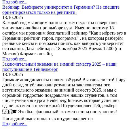
Подробнее...
Вебинар: Выбираете университет в Германии? Не спешите
ориентироваться только на рейтинги.
13.10.2025
Каждый год мы видим одно и то же: студенты совершают
типичные ошибки при выборе вуза. Именно поэтому 18
октября мы проводим бесплатный вебинар “Как выбрать вуз в
Германии: рейтинг, город, программа” , на котором разберём
реальные кейсы и поможем понять, как выбрать университет
осознанно. Дата вебинара: 18 октября 2025 Время: 12:00 (по
Москве) Формат: онлайн,
Подробнее...
Заключительный экзамен на зимний семестр 2025 – наши
поступившие в Гейдельберг
13.10.2025
Громкие аплодисменты нашим звёздам! Вы сделали это! Пару
дней назад опубликовали результаты заключительного
вступительного экзамена на зимний семестр 2025, и мы с
огромной гордостью поздравляем наших студентов, в том
числе учеников курса Heidelberg Intensiv, которые успешно
сдали экзамен в престижный Штудиенколлег Гейдельберг
🇩🇪🎓 Это был финальный экзамен сезона поступления!
Последний шанс попасть в штудиенколлег на
Подробнее...