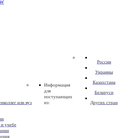
EW
России
Украины
Казахстана
Информация
для
Беларуси
поступающих
нколлег или вуз
из:
Других стран
ии
 и учебе
ании
чения