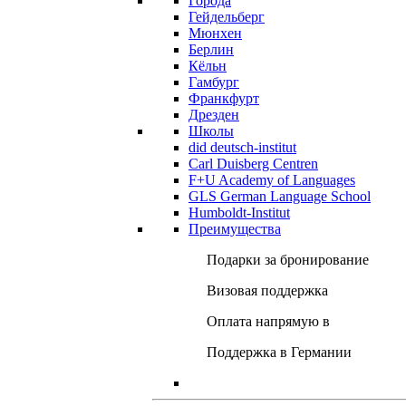
Города
Гейдельберг
Мюнхен
Берлин
Кёльн
Гамбург
Франкфурт
Дрезден
Школы
did deutsch-institut
Carl Duisberg Centren
F+U Academy of Languages
GLS German Language School
Humboldt-Institut
Преимущества
Подарки за бронирование
Визовая поддержка
Оплата напрямую в
Поддержка в Германии