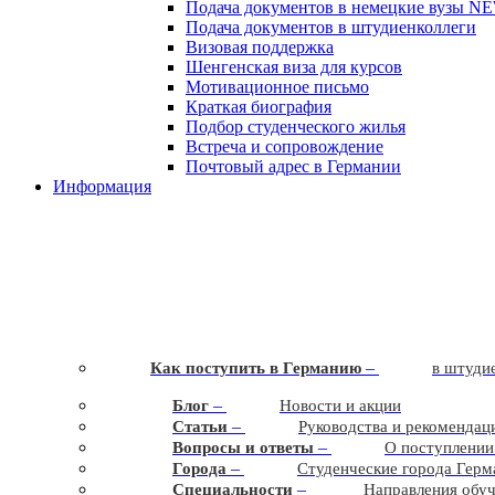
Подача документов в немецкие вузы
N
Подача документов в штудиенколлеги
Визовая поддержка
Шенгенская виза для курсов
Мотивационное письмо
Краткая биография
Подбор студенческого жилья
Встреча и сопровождение
Почтовый адрес в Германии
Информация
–
Как поступить в Германию
в штудие
–
Блог
Новости и акции
–
Статьи
Руководства и рекомендац
–
Вопросы и ответы
О поступлении
–
Города
Студенческие города Герм
–
Cпециальности
Направления обу