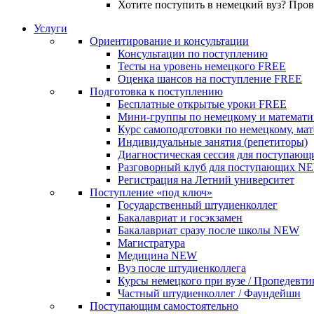
Хотите поступить в немецкий вуз? Про
Услуги
Ориентирование и консультации
Консультации по поступлению
Тесты на уровень немецкого
FREE
Оценка шансов на поступление
FREE
Подготовка к поступлению
Бесплатные открытые уроки
FREE
Мини-группы по немецкому и математи
Курс самоподготовки по немецкому, ма
Индивидуальные занятия (репетиторы)
Диагностическая сессия для поступающ
Разговорный клуб для поступающих
N
Регистрация на Летний университет
Поступление «под ключ»
Государственный штудиенколлег
Бакалавриат и госэкзамен
Бакалавриат сразу после школы
NEW
Магистратура
Медицина
NEW
Вуз после штудиенколлега
Курсы немецкого при вузе / Пропедевти
Частный штудиенколлег / Фаундейшн
Поступающим самостоятельно