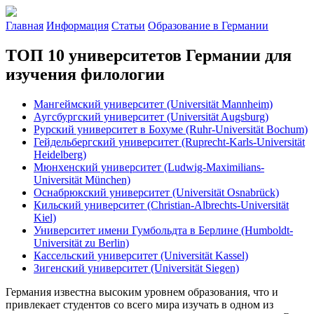
Главная
Информация
Статьи
Образование в Германии
ТОП 10 университетов Германии для
изучения филологии
Мангеймский университет (Universität Mannheim)
Аугсбургский университет (Universität Augsburg)
Рурский университет в Бохуме (Ruhr-Universität Bochum)
Гейдельбергский университет (Ruprecht-Karls-Universität
Heidelberg)
Мюнхенский университет (Ludwig-Maximilians-
Universität München)
Оснабрюкский университет (Universität Osnabrück)
Кильский университет (Christian-Albrechts-Universität
Kiel)
Университет имени Гумбольдта в Берлине (Humboldt-
Universität zu Berlin)
Кассельский университет (Universität Kassel)
Зигенский университет (Universität Siegen)
Германия известна высоким уровнем образования, что и
привлекает студентов со всего мира изучать в одном из