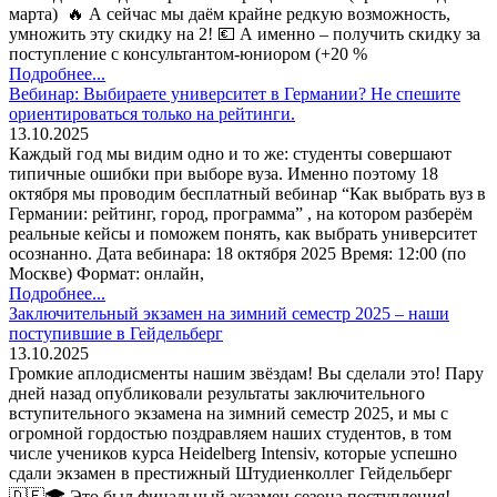
марта) 🔥 А сейчас мы даём крайне редкую возможность,
умножить эту скидку на 2! 💶 А именно – получить скидку за
поступление с консультантом-юниором (+20 %
Подробнее...
Вебинар: Выбираете университет в Германии? Не спешите
ориентироваться только на рейтинги.
13.10.2025
Каждый год мы видим одно и то же: студенты совершают
типичные ошибки при выборе вуза. Именно поэтому 18
октября мы проводим бесплатный вебинар “Как выбрать вуз в
Германии: рейтинг, город, программа” , на котором разберём
реальные кейсы и поможем понять, как выбрать университет
осознанно. Дата вебинара: 18 октября 2025 Время: 12:00 (по
Москве) Формат: онлайн,
Подробнее...
Заключительный экзамен на зимний семестр 2025 – наши
поступившие в Гейдельберг
13.10.2025
Громкие аплодисменты нашим звёздам! Вы сделали это! Пару
дней назад опубликовали результаты заключительного
вступительного экзамена на зимний семестр 2025, и мы с
огромной гордостью поздравляем наших студентов, в том
числе учеников курса Heidelberg Intensiv, которые успешно
сдали экзамен в престижный Штудиенколлег Гейдельберг
🇩🇪🎓 Это был финальный экзамен сезона поступления!