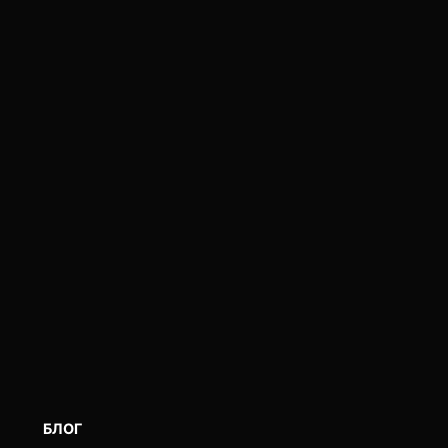
POSTED
БЛОГ
IN