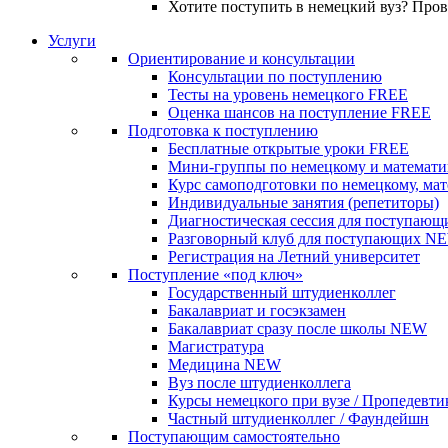
Хотите поступить в немецкий вуз? Про
Услуги
Ориентирование и консультации
Консультации по поступлению
Тесты на уровень немецкого
FREE
Оценка шансов на поступление
FREE
Подготовка к поступлению
Бесплатные открытые уроки
FREE
Мини-группы по немецкому и математи
Курс самоподготовки по немецкому, ма
Индивидуальные занятия (репетиторы)
Диагностическая сессия для поступающ
Разговорный клуб для поступающих
N
Регистрация на Летний университет
Поступление «под ключ»
Государственный штудиенколлег
Бакалавриат и госэкзамен
Бакалавриат сразу после школы
NEW
Магистратура
Медицина
NEW
Вуз после штудиенколлега
Курсы немецкого при вузе / Пропедевти
Частный штудиенколлег / Фаундейшн
Поступающим самостоятельно