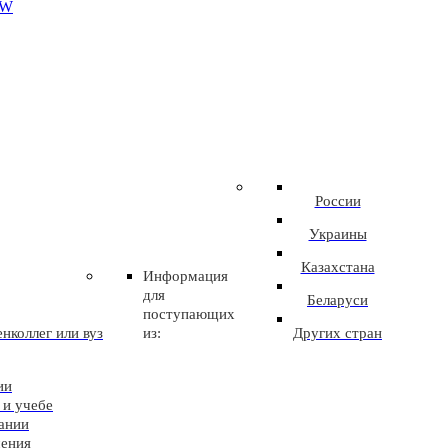
EW
России
Украины
Казахстана
Информация
для
Беларуси
поступающих
нколлег или вуз
из:
Других стран
ии
 и учебе
ании
чения