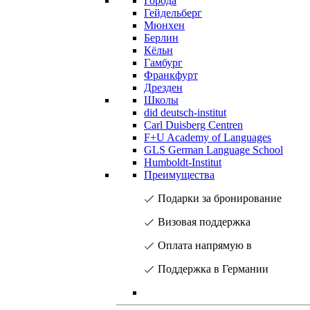
Города
Гейдельберг
Мюнхен
Берлин
Кёльн
Гамбург
Франкфурт
Дрезден
Школы
did deutsch-institut
Carl Duisberg Centren
F+U Academy of Languages
GLS German Language School
Humboldt-Institut
Преимущества
Подарки за бронирование
Визовая поддержка
Оплата напрямую в
Поддержка в Германии