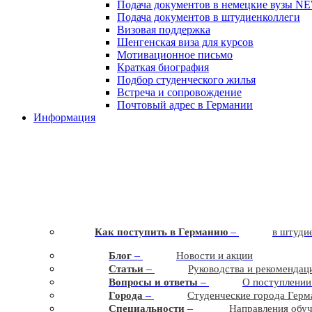
Подача документов в немецкие вузы
N
Подача документов в штудиенколлеги
Визовая поддержка
Шенгенская виза для курсов
Мотивационное письмо
Краткая биография
Подбор студенческого жилья
Встреча и сопровождение
Почтовый адрес в Германии
Информация
–
Как поступить в Германию
в штудие
–
Блог
Новости и акции
–
Статьи
Руководства и рекомендац
–
Вопросы и ответы
О поступлении
–
Города
Студенческие города Герм
–
Cпециальности
Направления обу