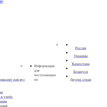
EW
России
Украины
Казахстана
Информация
для
Беларуси
поступающих
нколлег или вуз
из:
Других стран
ии
 и учебе
ании
чения