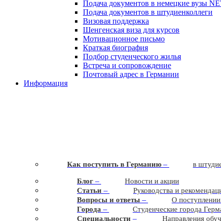
Подача документов в немецкие вузы
N
Подача документов в штудиенколлеги
Визовая поддержка
Шенгенская виза для курсов
Мотивационное письмо
Краткая биография
Подбор студенческого жилья
Встреча и сопровождение
Почтовый адрес в Германии
Информация
–
Как поступить в Германию
в штудие
–
Блог
Новости и акции
–
Статьи
Руководства и рекомендац
–
Вопросы и ответы
О поступлении
–
Города
Студенческие города Герм
–
Cпециальности
Направления обу