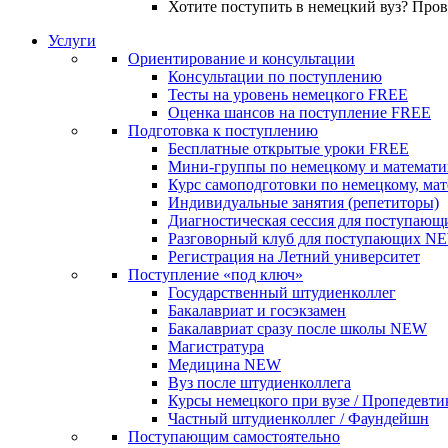
Хотите поступить в немецкий вуз? Про
Услуги
Ориентирование и консультации
Консультации по поступлению
Тесты на уровень немецкого
FREE
Оценка шансов на поступление
FREE
Подготовка к поступлению
Бесплатные открытые уроки
FREE
Мини-группы по немецкому и математи
Курс самоподготовки по немецкому, ма
Индивидуальные занятия (репетиторы)
Диагностическая сессия для поступающ
Разговорный клуб для поступающих
N
Регистрация на Летний университет
Поступление «под ключ»
Государственный штудиенколлег
Бакалавриат и госэкзамен
Бакалавриат сразу после школы
NEW
Магистратура
Медицина
NEW
Вуз после штудиенколлега
Курсы немецкого при вузе / Пропедевти
Частный штудиенколлег / Фаундейшн
Поступающим самостоятельно