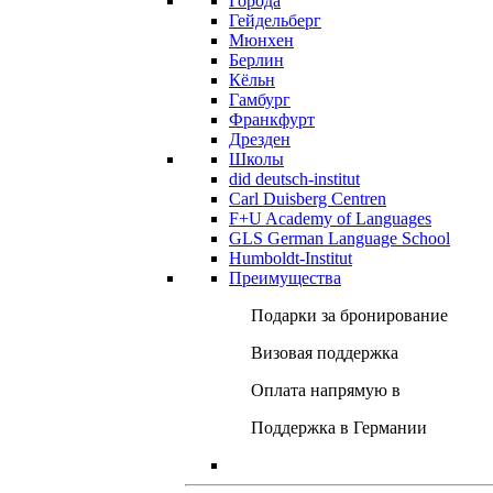
Города
Гейдельберг
Мюнхен
Берлин
Кёльн
Гамбург
Франкфурт
Дрезден
Школы
did deutsch-institut
Carl Duisberg Centren
F+U Academy of Languages
GLS German Language School
Humboldt-Institut
Преимущества
Подарки за бронирование
Визовая поддержка
Оплата напрямую в
Поддержка в Германии