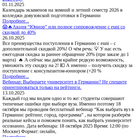
01.11.2025
Календарь экзаменов на зимний и летний семестр 2026 в
колледжи довузовской подготовки в Германии
Подробнее...
😱🔥Акция “Юниор” или полное сопровождение с euni со
скидкой до 40%
26.10.2025
Все преимущества поступления в Германию с euni – с
дополнительной скидкой 20%! О чём речь: 💡 У нас есть
ежегодная скидка за раннее обращение 20% (при заказе до 1
марта) 🔥 А сейчас мы даём крайне редкую возможность,
умножить эту скидку на 2! 💶 А именно – получить скидку за
поступление с консультантом-юниором (+20 %
Подробнее...
Вебинар: Выбираете университет в Германии? Не спешите
ориентироваться только на рейтинги.
13.10.2025
Каждый год мы видим одно и то же: студенты совершают
типичные ошибки при выборе вуза. Именно поэтому 18
октября мы проводим бесплатный вебинар “Как выбрать вуз в
Германии: рейтинг, город, программа” , на котором разберём
реальные кейсы и поможем понять, как выбрать университет
осознанно. Дата вебинара: 18 октября 2025 Время: 12:00 (по
Москве) Формат: онлайн,
Подробнее...