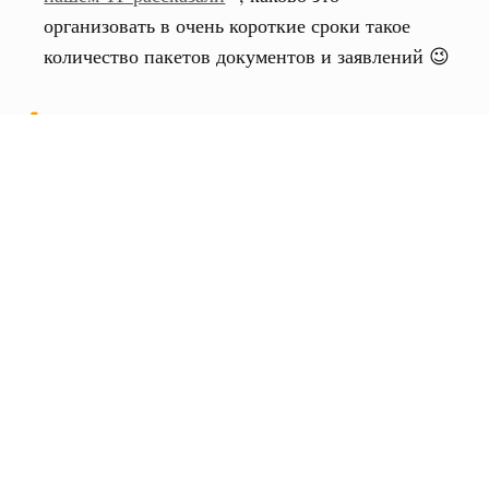
организовать в очень короткие сроки такое
количество пакетов документов и заявлений 😉
А также:
568
Наши авторы составили
мотивационных
писем
и
биографий
50
человек посетили очные
языковые курсы и
лагеря в Германии
Наш авторский
онлайн-тренажёр для
самоподготовки ко вступительным экзаменам в
190
штудиенколлегах Германии
прошли новые
учеников
Пополнили “административную” команду euni и
запланировали на 2025 год новые большие