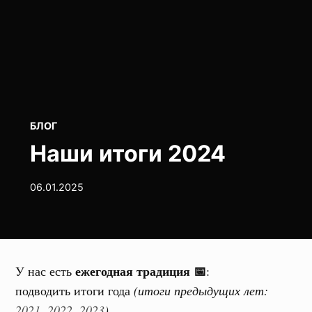
POSTED
БЛОГ
IN
Наши итоги 2024
06.01.2025
ежегодная традиция 📅
У нас есть
:
подводить итоги года
(итоги предыдущих лет:
2021
,
2022
,
2023
).