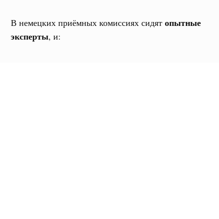
опытные
В немецких приёмных комиссиях сидят
эксперты
, и:
не влияют на
агентства, письма, уговоры —
решение
только документы
работают
только баллы, квоты,
засчитываются
конкуренция, TestAS, язык, соц. параметры
🎯 Что такое «высокий
балл» в реальности?