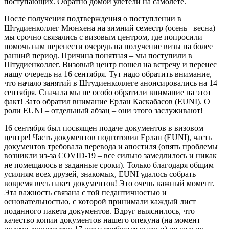
поступающих. Обратно домой улетели на самолете.
После получения подтверждения о поступлении в
Штудиенколлег Мюнхена на зимний семестр (осень –весна)
мы срочно связались с визовым центром, где попросили
помочь нам перенести очередь на получение визы на более
ранний период. Причина понятная – мы поступили в
Штудиенколлег. Визовый центр пошел на встречу и перенес
нашу очередь на 16 сентября. Тут надо обратить внимание,
что начало занятий в Штудиенколлеге анонсировались на 14
сентября. Сначала мы не особо обратили внимание на этот
факт! Зато обратил внимание Ерлан Каскабасов (EUNI). О
роли EUNI – отдельный абзац – они этого заслуживают!
16 сентября был посвящен подаче документов в визовом
центре! Часть документов подготовил Ерлан (EUNI), часть
документов требовала перевода и апостиля (опять проблемы
возникли из-за COVID-19 – все сильно замедлилось и никак
не помещалось в заданные сроки). Только благодаря общим
усилиям всех друзей, знакомых, EUNI удалось собрать
вовремя весь пакет документов! Это очень важный момент.
Эта важность связана с той педантичностью и
основательностью, с которой принимали каждый лист
поданного пакета документов. Вдруг выяснилось, что
качество копии документов нашего опекуна (на момент