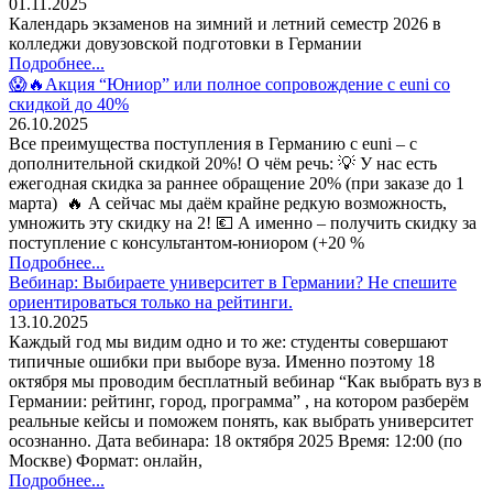
01.11.2025
Календарь экзаменов на зимний и летний семестр 2026 в
колледжи довузовской подготовки в Германии
Подробнее...
😱🔥Акция “Юниор” или полное сопровождение с euni со
скидкой до 40%
26.10.2025
Все преимущества поступления в Германию с euni – с
дополнительной скидкой 20%! О чём речь: 💡 У нас есть
ежегодная скидка за раннее обращение 20% (при заказе до 1
марта) 🔥 А сейчас мы даём крайне редкую возможность,
умножить эту скидку на 2! 💶 А именно – получить скидку за
поступление с консультантом-юниором (+20 %
Подробнее...
Вебинар: Выбираете университет в Германии? Не спешите
ориентироваться только на рейтинги.
13.10.2025
Каждый год мы видим одно и то же: студенты совершают
типичные ошибки при выборе вуза. Именно поэтому 18
октября мы проводим бесплатный вебинар “Как выбрать вуз в
Германии: рейтинг, город, программа” , на котором разберём
реальные кейсы и поможем понять, как выбрать университет
осознанно. Дата вебинара: 18 октября 2025 Время: 12:00 (по
Москве) Формат: онлайн,
Подробнее...