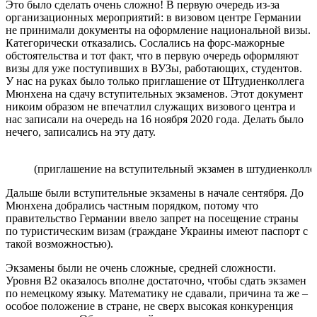
Это было сделать очень сложно! В первую очередь из-за
организационных мероприятий: в визовом центре Германии
не принимали документы на оформление национальной визы.
Категорически отказались. Сослались на форс-мажорные
обстоятельства и тот факт, что в первую очередь оформляют
визы для уже поступивших в ВУЗы, работающих, студентов.
У нас на руках было только приглашение от Штудиенколлега
Мюнхена на сдачу вступительных экзаменов. Этот документ
никоим образом не впечатлил служащих визового центра и
нас записали на очередь на 16 ноября 2020 года. Делать было
нечего, записались на эту дату.
(приглашение на вступительный экзамен в штудиенколле
Дальше были вступительные экзамены в начале сентября. До
Мюнхена добрались частным порядком, потому что
правительство Германии ввело запрет на посещение страны
по туристическим визам (граждане Украины имеют паспорт с
такой возможностью).
Экзамены были не очень сложные, средней сложности.
Уровня B2 оказалось вполне достаточно, чтобы сдать экзамен
по немецкому языку. Математику не сдавали, причина та же –
особое положение в стране, не сверх высокая конкуренция