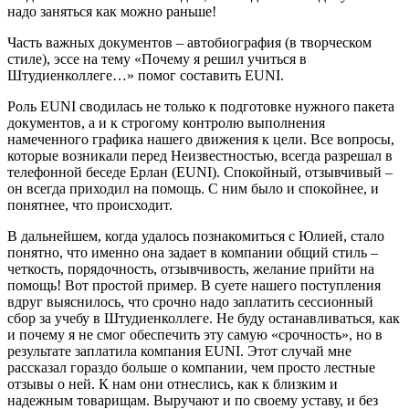
надо заняться как можно раньше!
Часть важных документов – автобиография (в творческом
стиле), эссе на тему «Почему я решил учиться в
Штудиенколлеге…» помог составить EUNI.
Роль EUNI сводилась не только к подготовке нужного пакета
документов, а и к строгому контролю выполнения
намеченного графика нашего движения к цели. Все вопросы,
которые возникали перед Неизвестностью, всегда разрешал в
телефонной беседе Ерлан (EUNI). Спокойный, отзывчивый –
он всегда приходил на помощь. С ним было и спокойнее, и
понятнее, что происходит.
В дальнейшем, когда удалось познакомиться с Юлией, стало
понятно, что именно она задает в компании общий стиль –
четкость, порядочность, отзывчивость, желание прийти на
помощь! Вот простой пример. В суете нашего поступления
вдруг выяснилось, что срочно надо заплатить сессионный
сбор за учебу в Штудиенколлеге. Не буду останавливаться, как
и почему я не смог обеспечить эту самую «срочность», но в
результате заплатила компания EUNI. Этот случай мне
рассказал гораздо больше о компании, чем просто лестные
отзывы о ней. К нам они отнеслись, как к близким и
надежным товарищам. Выручают и по своему уставу, и без