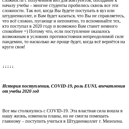
сложности с получением виз для абитуентов, опоздание к
началу учебы – многие студенты пробились сквозь все эти
сложности. Так вот, когда Вы будете поступать в вуз или
штудиенколлег, и Вам будет казаться, что Вы не справляетесь,
что всё сложно, пугающе и непонятно, то вспоминайте тех,
кто поступал в 2020 году и возможно Вам станет немного
спокойнее =) Потому что, если поступление оказалось
возможным в условиях противостояния непреодолимой силе
пандемии, то насколько же проще будет, когда всё вернётся на
круги своя!
↓↓↓↓↓
История поступления, COVID-19, роль EUNI, впечатления
от учебы 2020 год
Все мы столкнулись с COVID-19. Эта властная сила вошла в
нашу жизнь, изменила планы, но не смогла помешать
главному – поступить учиться в Штудиенколлег г. Мюнхена.