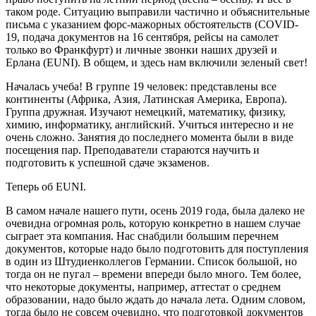
таком роде. Ситуацию выправили частично и объяснительные
письма с указанием форс-мажорных обстоятельств (COVID-
19, подача документов на 16 сентября, рейсы на самолет
только во Франкфурт) и личные звонки наших друзей и
Ерлана (EUNI). В общем, и здесь нам включили зеленый свет!
Началась учеба! В группе 19 человек: представлены все
континенты (Африка, Азия, Латинская Америка, Европа).
Группа дружная. Изучают немецкий, математику, физику,
химию, информатику, английский. Учиться интересно и не
очень сложно. Занятия до последнего момента были в виде
посещения пар. Преподаватели стараются научить и
подготовить к успешной сдаче экзаменов.
Теперь об EUNI.
В самом начале нашего пути, осень 2019 года, была далеко не
очевидна огромная роль, которую конкретно в нашем случае
сыграет эта компания. Нас снабдили большим перечнем
документов, которые надо было подготовить для поступления
в один из Штудиенколлегов Германии. Список большой, но
тогда он не пугал – времени впереди было много. Тем более,
что некоторые документы, например, аттестат о среднем
образовании, надо было ждать до начала лета. Одним словом,
тогда было не совсем очевидно, что подготовкой документов