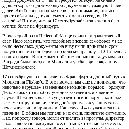
подачи документов 17 лет и требуется опекун) не сильно
удовлетворило принимающую документы служащую. И так
далее. Это были сплошные нервы от понимания, что мы
просто обязаны сдать документы именно сегодня, 16
сентября! Потому что на 17 сентября заблаговременно был
куплен билет на Франкфурт.
В очередной раз в Небесной Канцелярии нам дали зеленый
свет. Надо заметить, что подобных впереди семафоров у нас
было несколько. Документы на визу были приняты и срок
получения визы определен по общему правилу – 12-15 недель
со дня подачи. В тот момент об этом сильно не задумывались.
Впереди была поездка в Мюнхен и учеба в долгожданном
Штудиенколлеге.
17 сентября ушло на перелет во Франкфурт и длинный путь в
Мюнхен на Flixbus’е. В этот момент мы еще не понимали, что
невольно нарушаем заведенный немецкий порядок – орднунг.
Дело в том, что в любом учебном заведении, а в данном
случае Штудиенколлеге, существуют некие нормы, которые
регламентируют количество дней-пропусков учащимся по
неуважительным причинам. Наш случай – неуважительная
причина. В общем мы попали в не очень приятную ситуацию.
Нас, попросту говоря, могли отчислить за прогулы. Директор
школы любезно выслушав все, считает, что у нас также есть
право поступить на летний период (весна – осень). И все в