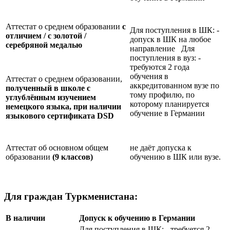
Аттестат о среднем образовании
с
Для поступления в ШК: -
отличием / с золотой /
допуск в ШК на любое
серебряной медалью
направление Для
поступления в вуз: -
требуются 2 года
обучения в
Аттестат о среднем образовании,
аккредитованном вузе по
полученный в школе с
тому профилю, по
углублённым изучением
которому планируется
немецкого языка, при наличии
обучение в Германии
языкового сертификата
DSD
Аттестат об основном общем
не даёт допуска к
образовании
(9 классов)
обучению в ШК или вузе.
Для граждан Туркменистана:
В наличии
Допуск к обучению в Германии
Для поступления в ШК: - требуется 2