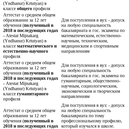
(Yndhanur) Krtutyan) в
классе
общего
профиля
Аттестат о среднем общем
образовании за 12 лет
Для поступления в вуз: - допуск
обучения (
полученный в
на любую специальность
2018 и последующих годах
бакалавриата и гос. экзамена по
-
Atestat Mijnakarg
математическим, естественно-
(Yndhanur) Krtutyan) в
научным, техническим,
классе
математического и
медицинским и спортивным
естественно-научного
направлениям
профиля
Аттестат о среднем общем
Для поступления в вуз: - допуск
образовании за 12 лет
на любую специальность
обучения (
полученный в
бакалавриата и гос. экзамена по
2018 и последующих годах
гуманитарным, общественно-
-
Atestat Mijnakarg
научным, социологическим,
(Yndhanur) Krtutyan) в
экономическим и творческим
классе
гуманитарного
направлениям
профиля
Для поступления в вуз: - допуск
Аттестат о среднем общем
на любую специальность
образовании за 12 лет
бакалавриата по тому
обучения (
полученный в
профессиональному профилю,
2018 и последующих годах
который изучался в школе.