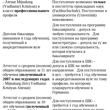
-
Atestat Mijnakarg
Поступление возможно
только
(Yndhanur) Krtutyan) в
в институты прикладных наук
классе
профессионального
(Fachhochschule). Поступление в
профиля
университеты (Universität)
невозможно.
Для поступления на программу
бакалавриата: - допуск на
Диплом бакалавра
любую специальность Для
(минимум 4 года обучения),
поступления на программу
полученный в
магистратуры: - допуск на ту же
аккредитованном вузе
или схожую специальность,
которая изучалась в
бакалавриате
Для поступления в ШК: -
Аттестат о среднем (полном)
допуск в ШК на любое
общем образовании за 11 лет
направление Для поступления
обучения (
полученный в
в вуз: - требуется 1 год обучения
2007 и последующих годах
в аккредитованном вузе по тому
-
Mijnakarg (Iriv) Yndhanur
профилю, по которому
Krtutyan Attestat)
планируется обучение в
Германии.
Аттестат о среднем (полном)
Для поступления в ШК: -
общем образовании за 10
требуется 1 год обучения в
лет обучения (
полученный
аккредитованном вузе по тому