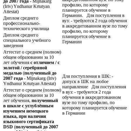
до 2007 года -
Mijnakarg
профилю, по которому
(Iriv) Yndhanur Krtutyan
планируется обучение в
Attestat)
Германии. Для поступления в
Диплом среднего
вуз: - требуются 2 года обучения
профессионально-
в аккредитованном вузе по тому
технического училища
профилю, по которому
Диплом среднего
планируется обучение в
специального учебного
Германии
заведения
Аттестат о среднем (полном)
общем образовании за 10
лет обучения
с отличием / с
золотой / серебряной
медалью
(
полученный до
Для поступления в ШК: -
2007 года -
Mijnakarg (Iriv)
допуск в ШК на любое
Yndhanur Krtutyan Attestat)
направление Для поступления
Аттестат о среднем (полном)
в вуз: - требуются 2 года
общем образовании за 10
обучения в аккредитованном
лет обучения,
полученный
вузе по тому профилю, по
в школе с углублённым
которому планируется обучение
изучением немецкого
в Германии
языка, при наличии
языкового сертификата
DSD
(
полученный до 2007