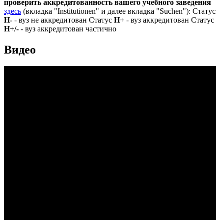
проверить аккредитованность вашего учебного заведения
здесь
(вкладка "Institutionen" и далее вкладка "Suchen"): Статус
Н-
- вуз не аккредитован Статус
Н+
- вуз аккредитован Статус
Н+/-
- вуз аккредитован частично
Видео