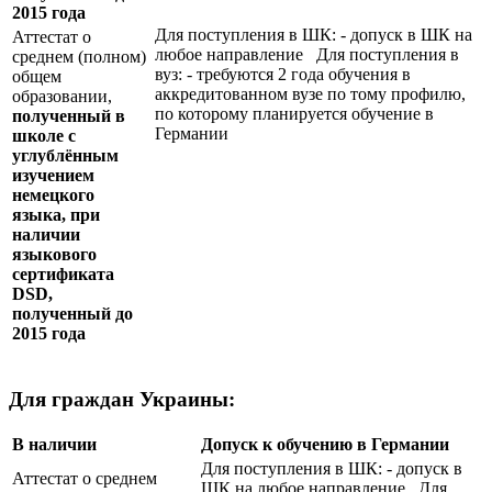
2015 года
Для поступления в ШК: - допуск в ШК на
Аттестат о
любое направление Для поступления в
среднем (полном)
вуз: - требуются 2 года обучения в
общем
аккредитованном вузе по тому профилю,
образовании,
по которому планируется обучение в
полученный в
Германии
школе с
углублённым
изучением
немецкого
языка, при
наличии
языкового
сертификата
DSD
,
полученный до
2015 года
Для граждан Украины:
В наличии
Допуск к обучению в Германии
Для поступления в ШК: - допуск в
Аттестат о среднем
ШК на любое направление Для