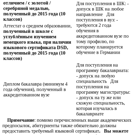
отличием / с золотой /
Для поступления в ШК: -
серебряной медалью,
допуск в ШК на любое
полученный до 2015 года (10
направление Для
классов)
поступления в вуз: -
требуются 2 года
Аттестат о среднем образовании,
обучения в
полученный в школе с
аккредитованном вузе по
углублённым изучением
тому профилю, по
немецкого языка, при наличии
которому планируется
языкового сертификата
DSD,
обучение в Германии
полученный до 2015 года (10
классов)
Для поступления на
программу бакалавриата:
- допуск на любую
специальность Для
Диплом бакалавра (минимум 4
поступления на
года обучения), полученный в
программу магистратуры:
аккредитованном вузе
- допуск на ту же или
схожую специальность,
которая изучалась в
бакалавриате
Примечание
: помимо перечисленных выше академических
предпосылок, абитуриенты также обязательно должны
предоставить требуемый языковой сертификат
.
Вы можете