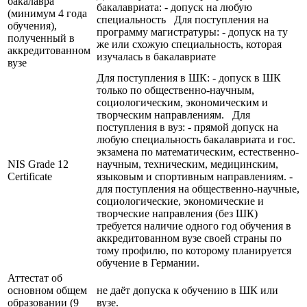
бакалавра
бакалавриата: - допуск на любую
(минимум 4 года
специальность Для поступления на
обучения),
программу магистратуры: - допуск на ту
полученный в
же или схожую специальность, которая
аккредитованном
изучалась в бакалавриате
вузе
Для поступления в ШК: - допуск в ШК
только по общественно-научным,
социологическим, экономическим и
творческим направлениям. Для
поступления в вуз: - прямой допуск на
любую специальность бакалавриата и гос.
экзамена по математическим, естественно-
NIS Grade 12
научным, техническим, медицинским,
Certificate
языковым и спортивным направлениям. -
для поступления на общественно-научные,
социологические, экономические и
творческие направления (без ШК)
требуется наличие одного год обучения в
аккредитованном вузе своей страны по
тому профилю, по которому планируется
обучение в Германии.
Аттестат об
основном общем
не даёт допуска к обучению в ШК или
образовании (9
вузе.