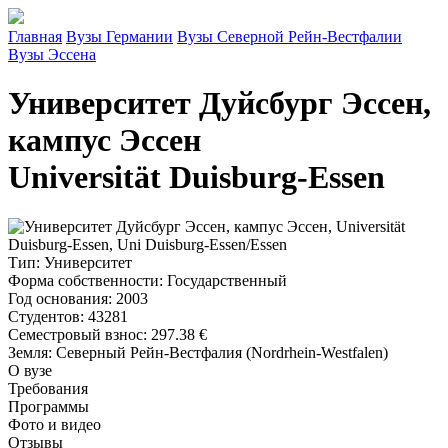
Главная
Вузы Германии
Вузы Северной Рейн-Вестфалии
Вузы Эссена
Университет Дуйсбург Эссен,
кампус Эссен
Universität Duisburg-Essen
Тип
: Университет
Форма собственности
: Государственный
Год основания
: 2003
Студентов
: 43281
Семестровый взнос
:
297.38 €
Земля
: Северный Рейн-Вестфалия (Nordrhein-Westfalen)
О вузе
Требования
Программы
Фото и видео
Отзывы