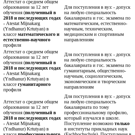
Аттестат о среднем общем
образовании за 12 лет
Для поступления в вуз: - допуск
обучения (
полученный в
на любую специальность
2018 и последующих годах
бакалавриата и гос. экзамена по
-
Atestat Mijnakarg
математическим, естественно-
(Yndhanur) Krtutyan) в
научным, техническим,
классе
математического и
медицинским и спортивным
естественно-научного
направлениям
профиля
Аттестат о среднем общем
Для поступления в вуз: - допуск
образовании за 12 лет
на любую специальность
обучения (
полученный в
бакалавриата и гос. экзамена по
2018 и последующих годах
гуманитарным, общественно-
-
Atestat Mijnakarg
научным, социологическим,
(Yndhanur) Krtutyan) в
экономическим и творческим
классе
гуманитарного
направлениям
профиля
Для поступления в вуз: - допуск
Аттестат о среднем общем
на любую специальность
образовании за 12 лет
бакалавриата по тому
обучения (
полученный в
профессиональному профилю,
2018 и последующих годах
который изучался в школе.
-
Atestat Mijnakarg
Поступление возможно
только
(Yndhanur) Krtutyan) в
в институты прикладных наук
классе
профессионального
(Fachhochschule). Поступление в