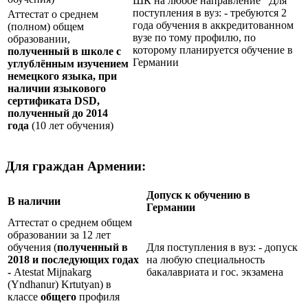
ШК на любое направление Для
поступления в вуз: - требуются 2
Аттестат о среднем
года обучения в аккредитованном
(полном) общем
вузе по тому профилю, по
образовании,
которому планируется обучение в
полученный в школе с
Германии
углублённым изучением
немецкого языка, при
наличии языкового
сертификата
DSD
,
полученный до 2014
года
(10 лет обучения)
Для граждан Армении:
Допуск к обучению в
В наличии
Германии
Аттестат о среднем общем
образовании за 12 лет
обучения (
полученный в
Для поступления в вуз: - допуск
2018 и последующих годах
на любую специальность
-
Atestat Mijnakarg
бакалавриата и гос. экзамена
(Yndhanur) Krtutyan) в
классе
общего
профиля