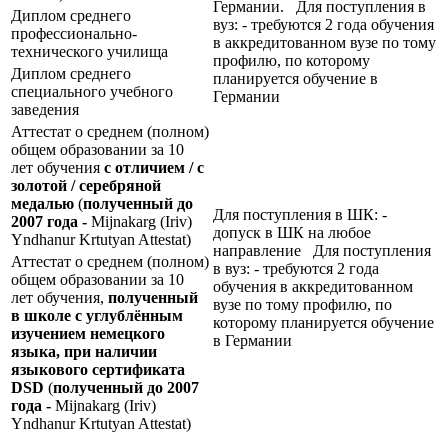
Германии. Для поступления в
Диплом среднего
вуз: - требуются 2 года обучения
профессионально-
в аккредитованном вузе по тому
технического училища
профилю, по которому
Диплом среднего
планируется обучение в
специального учебного
Германии
заведения
Аттестат о среднем (полном)
общем образовании за 10
лет обучения
с отличием / с
золотой / серебряной
медалью
(
полученный до
Для поступления в ШК: -
2007 года -
Mijnakarg (Iriv)
допуск в ШК на любое
Yndhanur Krtutyan Attestat)
направление Для поступления
Аттестат о среднем (полном)
в вуз: - требуются 2 года
общем образовании за 10
обучения в аккредитованном
лет обучения,
полученный
вузе по тому профилю, по
в школе с углублённым
которому планируется обучение
изучением немецкого
в Германии
языка, при наличии
языкового сертификата
DSD
(
полученный до 2007
года -
Mijnakarg (Iriv)
Yndhanur Krtutyan Attestat)