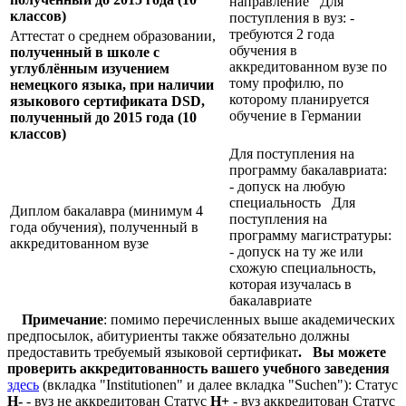
направление Для
классов)
поступления в вуз: -
требуются 2 года
Аттестат о среднем образовании,
обучения в
полученный в школе с
аккредитованном вузе по
углублённым изучением
тому профилю, по
немецкого языка, при наличии
которому планируется
языкового сертификата
DSD,
обучение в Германии
полученный до 2015 года (10
классов)
Для поступления на
программу бакалавриата:
- допуск на любую
специальность Для
Диплом бакалавра (минимум 4
поступления на
года обучения), полученный в
программу магистратуры:
аккредитованном вузе
- допуск на ту же или
схожую специальность,
которая изучалась в
бакалавриате
Примечание
: помимо перечисленных выше академических
предпосылок, абитуриенты также обязательно должны
предоставить требуемый языковой сертификат
.
Вы можете
проверить аккредитованность вашего учебного заведения
здесь
(вкладка "Institutionen" и далее вкладка "Suchen"): Статус
Н-
- вуз не аккредитован Статус
Н+
- вуз аккредитован Статус