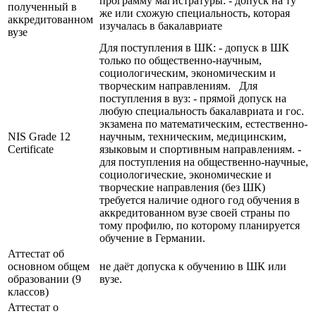
программу магистратуры: - допуск на ту
полученный в
же или схожую специальность, которая
аккредитованном
изучалась в бакалавриате
вузе
Для поступления в ШК: - допуск в ШК
только по общественно-научным,
социологическим, экономическим и
творческим направлениям. Для
поступления в вуз: - прямой допуск на
любую специальность бакалавриата и гос.
экзамена по математическим, естественно-
NIS Grade 12
научным, техническим, медицинским,
Certificate
языковым и спортивным направлениям. -
для поступления на общественно-научные,
социологические, экономические и
творческие направления (без ШК)
требуется наличие одного год обучения в
аккредитованном вузе своей страны по
тому профилю, по которому планируется
обучение в Германии.
Аттестат об
основном общем
не даёт допуска к обучению в ШК или
образовании (9
вузе.
классов)
Аттестат о