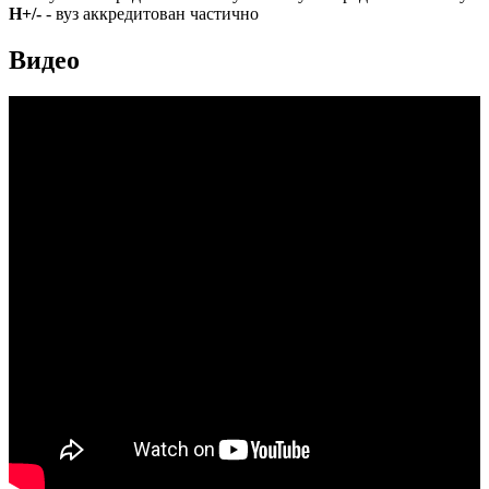
Н+/-
- вуз аккредитован частично
Видео