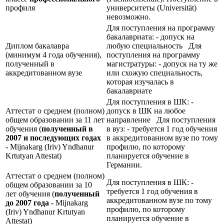
профиля
университеты (Universität)
невозможно.
Для поступления на программу
бакалавриата: - допуск на
Диплом бакалавра
любую специальность Для
(минимум 4 года обучения),
поступления на программу
полученный в
магистратуры: - допуск на ту же
аккредитованном вузе
или схожую специальность,
которая изучалась в
бакалавриате
Для поступления в ШК: -
Аттестат о среднем (полном)
допуск в ШК на любое
общем образовании за 11 лет
направление Для поступления
обучения (
полученный в
в вуз: - требуется 1 год обучения
2007 и последующих годах
в аккредитованном вузе по тому
-
Mijnakarg (Iriv) Yndhanur
профилю, по которому
Krtutyan Attestat)
планируется обучение в
Германии.
Аттестат о среднем (полном)
Для поступления в ШК: -
общем образовании за 10
требуется 1 год обучения в
лет обучения (
полученный
аккредитованном вузе по тому
до 2007 года -
Mijnakarg
профилю, по которому
(Iriv) Yndhanur Krtutyan
планируется обучение в
Attestat)