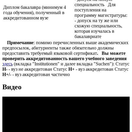
специальность Для
Диплом бакалавра (минимум 4
поступления на
года обучения), полученный в
программу магистратуры:
аккредитованном вузе
- допуск на ту же или
схожую специальность,
которая изучалась в
бакалавриате
Примечание
: помимо перечисленных выше академических
предпосылок, абитуриенты также обязательно должны
предоставить требуемый языковой сертификат
.
Вы можете
проверить аккредитованность вашего учебного заведения
здесь
(вкладка "Institutionen" и далее вкладка "Suchen"): Статус
Н-
- вуз не аккредитован Статус
Н+
- вуз аккредитован Статус
Н+/-
- вуз аккредитован частично
Видео