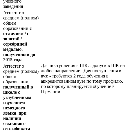
учебного
заведения
Аттестат о
среднем (полном)
общем
образовании
с
отличием / с
золотой /
серебряной
медалью,
полученный до
2015 года
Для поступления в ШК: - допуск в ШК на
Аттестат о
любое направление Для поступления в
среднем (полном)
вуз: - требуются 2 года обучения в
общем
аккредитованном вузе по тому профилю,
образовании,
по которому планируется обучение в
полученный в
Германии
школе с
углублённым
изучением
немецкого
языка, при
наличии
языкового
сертификата