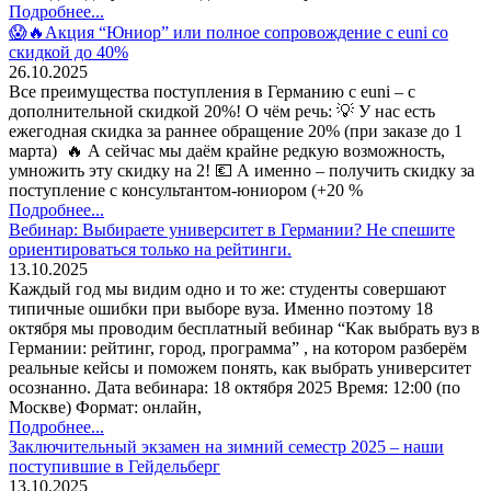
Подробнее...
😱🔥Акция “Юниор” или полное сопровождение с euni со
скидкой до 40%
26.10.2025
Все преимущества поступления в Германию с euni – с
дополнительной скидкой 20%! О чём речь: 💡 У нас есть
ежегодная скидка за раннее обращение 20% (при заказе до 1
марта) 🔥 А сейчас мы даём крайне редкую возможность,
умножить эту скидку на 2! 💶 А именно – получить скидку за
поступление с консультантом-юниором (+20 %
Подробнее...
Вебинар: Выбираете университет в Германии? Не спешите
ориентироваться только на рейтинги.
13.10.2025
Каждый год мы видим одно и то же: студенты совершают
типичные ошибки при выборе вуза. Именно поэтому 18
октября мы проводим бесплатный вебинар “Как выбрать вуз в
Германии: рейтинг, город, программа” , на котором разберём
реальные кейсы и поможем понять, как выбрать университет
осознанно. Дата вебинара: 18 октября 2025 Время: 12:00 (по
Москве) Формат: онлайн,
Подробнее...
Заключительный экзамен на зимний семестр 2025 – наши
поступившие в Гейдельберг
13.10.2025