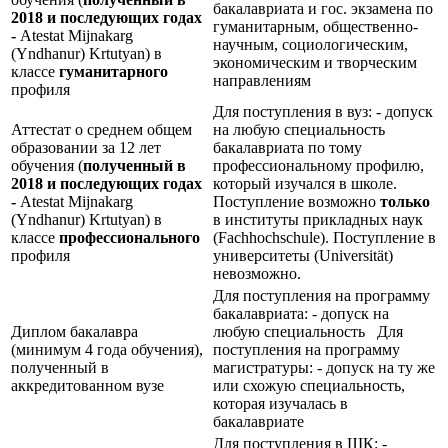
бакалавриата и гос. экзамена по
2018 и последующих годах
гуманитарным, общественно-
-
Atestat Mijnakarg
научным, социологическим,
(Yndhanur) Krtutyan) в
экономическим и творческим
классе
гуманитарного
направлениям
профиля
Для поступления в вуз: - допуск
Аттестат о среднем общем
на любую специальность
образовании за 12 лет
бакалавриата по тому
обучения (
полученный в
профессиональному профилю,
2018 и последующих годах
который изучался в школе.
-
Atestat Mijnakarg
Поступление возможно
только
(Yndhanur) Krtutyan) в
в институты прикладных наук
классе
профессионального
(Fachhochschule). Поступление в
профиля
университеты (Universität)
невозможно.
Для поступления на программу
бакалавриата: - допуск на
Диплом бакалавра
любую специальность Для
(минимум 4 года обучения),
поступления на программу
полученный в
магистратуры: - допуск на ту же
аккредитованном вузе
или схожую специальность,
которая изучалась в
бакалавриате
Для поступления в ШК: -