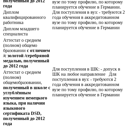
полученный до 2012
вузе по тому профилю, по которому
года
планируется обучение в Германии.
Диплом
Для поступления в вуз: - требуются 2
квалифицированного
года обучения в аккредитованном
работника
вузе по тому профилю, по которому
планируется обучение в Германии
Диплом младшего
специалиста
Аттестат о среднем
(полном) общемо
бразовании
с отличием
/с золотой /серебряной
медалью, полученный
до 2012 года
Для поступления в ШК: - допуск в
Аттестат о среднем
ШК на любое направление Для
(полном)
поступления в вуз: - требуются 2
общемобразовании,
года обучения в аккредитованном
полученный в школе с
вузе по тому профилю, по которому
углублённым
планируется обучение в Германии
изучением немецкого
языка, при наличии
языкового
сертификата
DSD
,
полученный до 2012
года