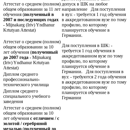
Аттестат о среднем (полном)
допуск в ШК на любое
общем образовании за 11 лет
направление Для поступления
обучения (
полученный в
в вуз: - требуется 1 год обучения
2007 и последующих годах
в аккредитованном вузе по тому
-
Mijnakarg (Iriv) Yndhanur
профилю, по которому
Krtutyan Attestat)
планируется обучение в
Германии.
Аттестат о среднем (полном)
Для поступления в ШК: -
общем образовании за 10
требуется 1 год обучения в
лет обучения (
полученный
аккредитованном вузе по тому
до 2007 года -
Mijnakarg
профилю, по которому
(Iriv) Yndhanur Krtutyan
планируется обучение в
Attestat)
Германии. Для поступления в
Диплом среднего
вуз: - требуются 2 года обучения
профессионально-
в аккредитованном вузе по тому
технического училища
профилю, по которому
Диплом среднего
планируется обучение в
специального учебного
Германии
заведения
Аттестат о среднем (полном)
общем образовании за 10
лет обучения
с отличием / с
золотой / серебряной
медалью
(
полученный до