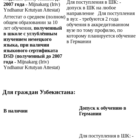
Для поступления в ШК: -
2007 года -
Mijnakarg (Iriv)
допуск в ШК на любое
Yndhanur Krtutyan Attestat)
направление Для поступления
Аттестат о среднем (полном)
в вуз: - требуются 2 года
общем образовании за 10
обучения в аккредитованном
лет обучения,
полученный
вузе по тому профилю, по
в школе с углублённым
которому планируется обучение
изучением немецкого
в Германии
языка, при наличии
языкового сертификата
DSD
(
полученный до 2007
года -
Mijnakarg (Iriv)
Yndhanur Krtutyan Attestat)
Для граждан Узбекистана:
Допуск к обучению в
В наличии
Германии
Для поступления в ШК: -