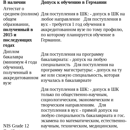
В наличии
Допуск к обучению в Германии
Аттестат о
среднем (полном)
Для поступления в ШК: - допуск в ШК на
общем
любое направление Для поступления в
образовании,
вуз: - требуется 1 год обучения в
полученный в
аккредитованном вузе по тому профилю,
2015 и
по которому планируется обучение в
последующих
Германии.
годах
Диплом
Для поступления на программу
бакалавра
бакалавриата: - допуск на любую
(минимум 4 года
специальность Для поступления на
обучения),
программу магистратуры: - допуск на ту
полученный в
же или схожую специальность, которая
аккредитованном
изучалась в бакалавриате
вузе
Для поступления в ШК: - допуск в ШК
только по общественно-научным,
социологическим, экономическим и
творческим направлениям. Для
поступления в вуз: - прямой допуск на
любую специальность бакалавриата и гос.
экзамена по математическим, естественно-
NIS Grade 12
научным, техническим, медицинским,