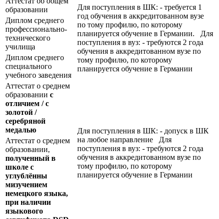
Аттестат об общем
Для поступления в ШК: - требуется 1
образовании
год обучения в аккредитованном вузе
Диплом среднего
по тому профилю, по которому
профессионально-
планируется обучение в Германии. Для
технического
поступления в вуз: - требуются 2 года
училища
обучения в аккредитованном вузе по
Диплом среднего
тому профилю, по которому
специального
планируется обучение в Германии
учебного заведения
Аттестат о среднем
образовании
с
отличием / с
золотой /
серебряной
медалью
Для поступления в ШК: - допуск в ШК
на любое направление Для
Аттестат о среднем
поступления в вуз: - требуются 2 года
образовании,
обучения в аккредитованном вузе по
полученный в
тому профилю, по которому
школе с
планируется обучение в Германии
углублённы
мизучением
немецкого языка,
при наличии
языкового