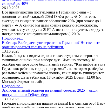
скидкой до 40%
26.10.2025
Все преимущества поступления в Германию с euni – с
дополнительной скидкой 20%! О чём речь: 💡 У нас есть
ежегодная скидка за раннее обращение 20% (при заказе до 1
марта) 🔥 А сейчас мы даём крайне редкую возможность,
умножить эту скидку на 2! 💶 А именно – получить скидку за
поступление с консультантом-юниором (+20 %
Подробнее...
Вебинар: Выбираете университет в Германии? Не спешите
ориентироваться только на рейтинги.
13.10.2025
Каждый год мы видим одно и то же: студенты совершают
типичные ошибки при выборе вуза. Именно поэтому 18
октября мы проводим бесплатный вебинар “Как выбрать вуз в
Германии: рейтинг, город, программа” , на котором разберём
реальные кейсы и поможем понять, как выбрать университет
осознанно. Дата вебинара: 18 октября 2025 Время: 12:00 (по
Москве) Формат: онлайн,
Подробнее...
Заключительный экзамен на зимний семестр 2025 – наши
поступившие в Гейдельберг
13.10.2025
Громкие аплодисменты нашим звёздам! Вы сделали это! Пару
дней назад опубликовали результаты заключительного