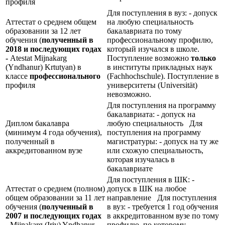
профиля
Для поступления в вуз: - допуск
Аттестат о среднем общем
на любую специальность
образовании за 12 лет
бакалавриата по тому
обучения (
полученный в
профессиональному профилю,
2018 и последующих годах
который изучался в школе.
-
Atestat Mijnakarg
Поступление возможно
только
(Yndhanur) Krtutyan) в
в институты прикладных наук
классе
профессионального
(Fachhochschule). Поступление в
профиля
университеты (Universität)
невозможно.
Для поступления на программу
бакалавриата: - допуск на
Диплом бакалавра
любую специальность Для
(минимум 4 года обучения),
поступления на программу
полученный в
магистратуры: - допуск на ту же
аккредитованном вузе
или схожую специальность,
которая изучалась в
бакалавриате
Для поступления в ШК: -
Аттестат о среднем (полном)
допуск в ШК на любое
общем образовании за 11 лет
направление Для поступления
обучения (
полученный в
в вуз: - требуется 1 год обучения
2007 и последующих годах
в аккредитованном вузе по тому
-
Mijnakarg (Iriv) Yndhanur
профилю, по которому