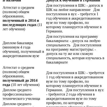
В наличии
Допуск к обучению в Германии
Для поступления в ШК: - допуск в
Аттестат о среднем
ШК на любое направление Для
(полном) общем
поступления в вуз: - требуется 1
образовании,
год обучения в аккредитованном
полученный в 2014 и
вузе по тому профилю, по
последующих годах
(11
которому планируется обучение в
лет обучения)
Германии.
Для поступления на программу
бакалавриата: - допуск на любую
Диплом бакалавра
специальность Для поступления
(минимум 4 года
на программу магистратуры: -
обучения), полученный в
допуск на ту же или схожую
аккредитованном вузе
специальность, которая изучалась в
бакалавриате
Аттестат о среднем
(полном) общем
Для поступления в ШК: - требуется
образовании,
1 год обучения в аккредитованном
полученный до 2014
вузе по тому профилю, по
года
(10 лет обучения)
которому планируется обучение в
Диплом среднего
Германии. Для поступления в вуз:
профессионально-
- требуются 2 года обучения в
технического училища
аккредитованном вузе по тому
профилю, по которому
Диплом среднего