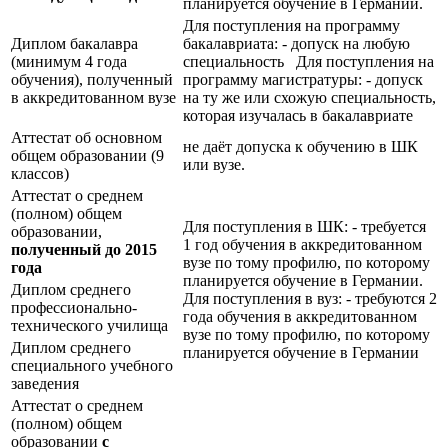
планируется обучение в Германии.
Для поступления на программу
Диплом бакалавра
бакалавриата: - допуск на любую
(минимум 4 года
специальность Для поступления на
обучения), полученный
программу магистратуры: - допуск
в аккредитованном вузе
на ту же или схожую специальность,
которая изучалась в бакалавриате
Аттестат об основном
не даёт допуска к обучению в ШК
общем образовании (9
или вузе.
классов)
Аттестат о среднем
(полном) общем
Для поступления в ШК: - требуется
образовании,
1 год обучения в аккредитованном
полученный до 2015
вузе по тому профилю, по которому
года
планируется обучение в Германии.
Диплом среднего
Для поступления в вуз: - требуются 2
профессионально-
года обучения в аккредитованном
технического училища
вузе по тому профилю, по которому
Диплом среднего
планируется обучение в Германии
специального учебного
заведения
Аттестат о среднем
(полном) общем
образовании
с