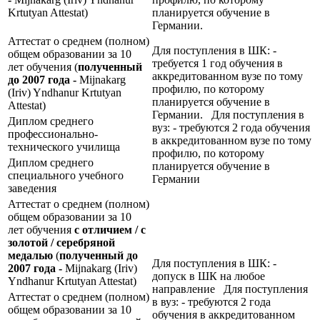
Krtutyan Attestat)
планируется обучение в
Германии.
Аттестат о среднем (полном)
Для поступления в ШК: -
общем образовании за 10
требуется 1 год обучения в
лет обучения (
полученный
аккредитованном вузе по тому
до 2007 года -
Mijnakarg
профилю, по которому
(Iriv) Yndhanur Krtutyan
планируется обучение в
Attestat)
Германии. Для поступления в
Диплом среднего
вуз: - требуются 2 года обучения
профессионально-
в аккредитованном вузе по тому
технического училища
профилю, по которому
Диплом среднего
планируется обучение в
специального учебного
Германии
заведения
Аттестат о среднем (полном)
общем образовании за 10
лет обучения
с отличием / с
золотой / серебряной
медалью
(
полученный до
Для поступления в ШК: -
2007 года -
Mijnakarg (Iriv)
допуск в ШК на любое
Yndhanur Krtutyan Attestat)
направление Для поступления
Аттестат о среднем (полном)
в вуз: - требуются 2 года
общем образовании за 10
обучения в аккредитованном