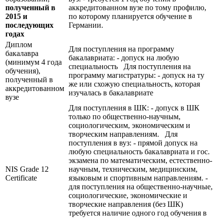
полученный в
аккредитованном вузе по тому профилю,
2015 и
по которому планируется обучение в
последующих
Германии.
годах
Диплом
Для поступления на программу
бакалавра
бакалавриата: - допуск на любую
(минимум 4 года
специальность Для поступления на
обучения),
программу магистратуры: - допуск на ту
полученный в
же или схожую специальность, которая
аккредитованном
изучалась в бакалавриате
вузе
Для поступления в ШК: - допуск в ШК
только по общественно-научным,
социологическим, экономическим и
творческим направлениям. Для
поступления в вуз: - прямой допуск на
любую специальность бакалавриата и гос.
экзамена по математическим, естественно-
NIS Grade 12
научным, техническим, медицинским,
Certificate
языковым и спортивным направлениям. -
для поступления на общественно-научные,
социологические, экономические и
творческие направления (без ШК)
требуется наличие одного год обучения в