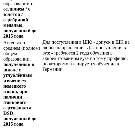
образовании
с
отличием / с
золотой /
серебряной
медалью,
полученный до
2015 года
Для поступления в ШК: - допуск в ШК на
Аттестат о
любое направление Для поступления в
среднем (полном)
вуз: - требуются 2 года обучения в
общем
аккредитованном вузе по тому профилю,
образовании,
по которому планируется обучение в
полученный в
Германии
школе с
углублённым
изучением
немецкого
языка, при
наличии
языкового
сертификата
DSD
,
полученный до
2015 года