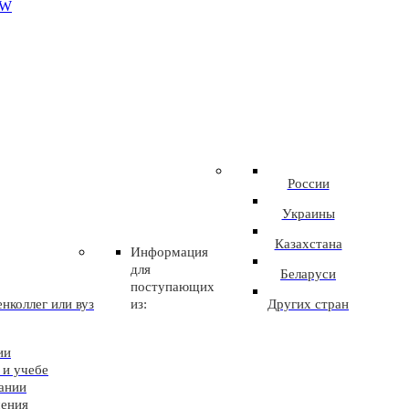
EW
России
Украины
Казахстана
Информация
для
Беларуси
поступающих
нколлег или вуз
из:
Других стран
ии
 и учебе
ании
чения