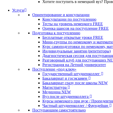
Хотите поступить в немецкий вуз? Про
Услуги
Ориентирование и консультации
Консультации по поступлению
Тесты на уровень немецкого
FREE
Оценка шансов на поступление
FREE
Подготовка к поступлению
Бесплатные открытые уроки
FREE
Мини-группы по немецкому и математи
Курс самоподготовки по немецкому, ма
Индивидуальные занятия (репетиторы)
Диагностическая сессия для поступающ
Разговорный клуб для поступающих
N
Регистрация на Летний университет
Поступление «под ключ»
Государственный штудиенколлег
Бакалавриат и госэкзамен
Бакалавриат сразу после школы
NEW
Магистратура
Медицина
NEW
Вуз после штудиенколлега
Курсы немецкого при вузе / Пропедевт
Частный штудиенколлег / Фаундейшн
Поступающим самостоятельно