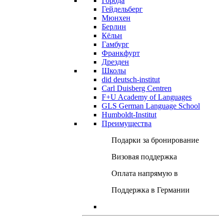
Города
Гейдельберг
Мюнхен
Берлин
Кёльн
Гамбург
Франкфурт
Дрезден
Школы
did deutsch-institut
Carl Duisberg Centren
F+U Academy of Languages
GLS German Language School
Humboldt-Institut
Преимущества
Подарки за бронирование
Визовая поддержка
Оплата напрямую в
Поддержка в Германии