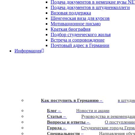
Подача документов в немецкие вузы
N
Подача документов в штудиенколлеги
Визовая поддержка
Шенгенская виза для курсов
Мотивационное письмо
Краткая биография
Подбор студенческого жилья
Встреча и сопровождение
Почтовый адрес в Германии
Информация
–
Как поступить в Германию
в штудие
–
Блог
Новости и акции
–
Статьи
Руководства и рекомендац
–
Вопросы и ответы
О поступлении
–
Города
Студенческие города Герм
–
Cпециальности
Направления обу