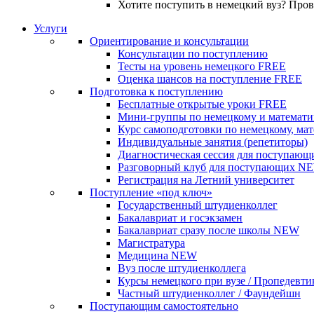
Хотите поступить в немецкий вуз? Про
Услуги
Ориентирование и консультации
Консультации по поступлению
Тесты на уровень немецкого
FREE
Оценка шансов на поступление
FREE
Подготовка к поступлению
Бесплатные открытые уроки
FREE
Мини-группы по немецкому и математи
Курс самоподготовки по немецкому, ма
Индивидуальные занятия (репетиторы)
Диагностическая сессия для поступающ
Разговорный клуб для поступающих
N
Регистрация на Летний университет
Поступление «под ключ»
Государственный штудиенколлег
Бакалавриат и госэкзамен
Бакалавриат сразу после школы
NEW
Магистратура
Медицина
NEW
Вуз после штудиенколлега
Курсы немецкого при вузе / Пропедевти
Частный штудиенколлег / Фаундейшн
Поступающим самостоятельно