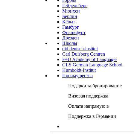
Города
Гейдельберг
Мюнхен
Берлин
Кёльн
Гамбург
Франкфурт
Дрезден
Школы
did deutsch-institut
Carl Duisberg Centren
F+U Academy of Languages
GLS German Language School
Humboldt-Institut
Преимущества
Подарки за бронирование
Визовая поддержка
Оплата напрямую в
Поддержка в Германии