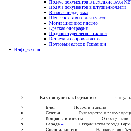
Подача документов в немецкие вузы
N
Подача документов в штудиенколлеги
Визовая поддержка
Шенгенская виза для курсов
Мотивационное письмо
Краткая биография
Подбор студенческого жилья
Встреча и сопровождение
Почтовый адрес в Германии
Информация
–
Как поступить в Германию
в штудие
–
Блог
Новости и акции
–
Статьи
Руководства и рекомендац
–
Вопросы и ответы
О поступлении
–
Города
Студенческие города Герм
–
Cпециальности
Направления обу