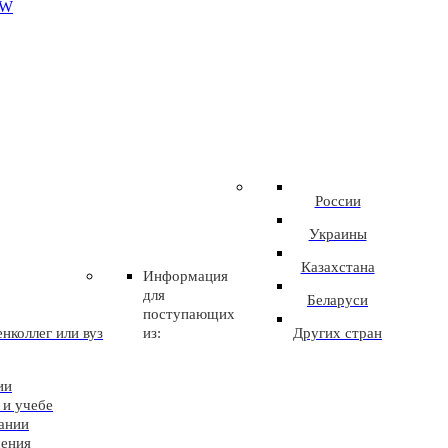
EW
России
Украины
Казахстана
Информация
для
Беларуси
поступающих
нколлег или вуз
из:
Других стран
ии
 и учебе
ании
чения