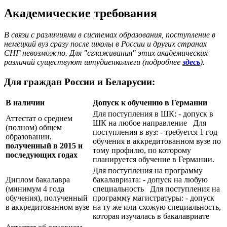
Академические требования
В связи с различиями в системах образования, поступление в
немецкий вуз сразу после школы в России и других странах
СНГ невозможно. Для "сглаживания" этих академических
различий существуют штудиенколлеги (подробнее
здесь
).
Для граждан России и Беларусии:
В наличии
Допуск к обучению в Германии
Для поступления в ШК: - допуск в
Аттестат о среднем
ШК на любое направление Для
(полном) общем
поступления в вуз: - требуется 1 год
образовании,
обучения в аккредитованном вузе по
полученный в 2015 и
тому профилю, по которому
последующих годах
планируется обучение в Германии.
Для поступления на программу
Диплом бакалавра
бакалавриата: - допуск на любую
(минимум 4 года
специальность Для поступления на
обучения), полученный
программу магистратуры: - допуск
в аккредитованном вузе
на ту же или схожую специальность,
которая изучалась в бакалавриате