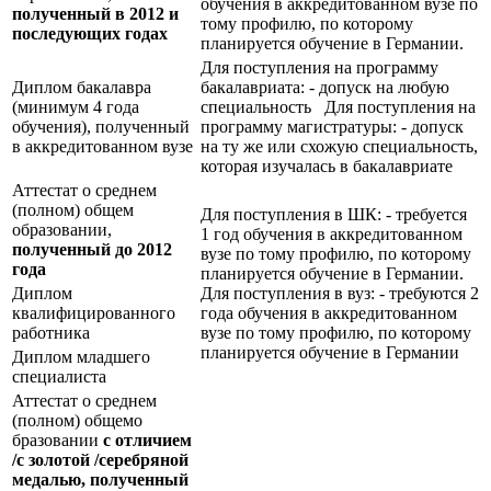
обучения в аккредитованном вузе по
полученный в 2012 и
тому профилю, по которому
последующих годах
планируется обучение в Германии.
Для поступления на программу
Диплом бакалавра
бакалавриата: - допуск на любую
(минимум 4 года
специальность Для поступления на
обучения), полученный
программу магистратуры: - допуск
в аккредитованном вузе
на ту же или схожую специальность,
которая изучалась в бакалавриате
Аттестат о среднем
(полном) общем
Для поступления в ШК: - требуется
образовании,
1 год обучения в аккредитованном
полученный до 2012
вузе по тому профилю, по которому
года
планируется обучение в Германии.
Диплом
Для поступления в вуз: - требуются 2
квалифицированного
года обучения в аккредитованном
работника
вузе по тому профилю, по которому
планируется обучение в Германии
Диплом младшего
специалиста
Аттестат о среднем
(полном) общемо
бразовании
с отличием
/с золотой /серебряной
медалью, полученный