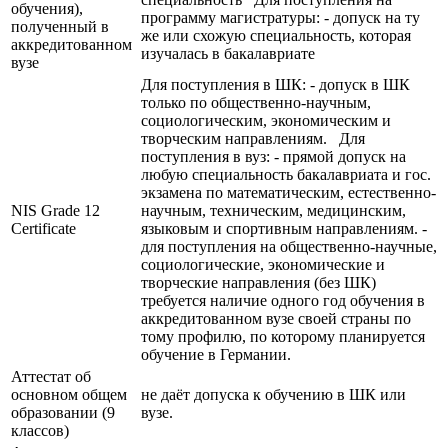
обучения),
программу магистратуры: - допуск на ту
полученный в
же или схожую специальность, которая
аккредитованном
изучалась в бакалавриате
вузе
Для поступления в ШК: - допуск в ШК
только по общественно-научным,
социологическим, экономическим и
творческим направлениям. Для
поступления в вуз: - прямой допуск на
любую специальность бакалавриата и гос.
экзамена по математическим, естественно-
NIS Grade 12
научным, техническим, медицинским,
Certificate
языковым и спортивным направлениям. -
для поступления на общественно-научные,
социологические, экономические и
творческие направления (без ШК)
требуется наличие одного год обучения в
аккредитованном вузе своей страны по
тому профилю, по которому планируется
обучение в Германии.
Аттестат об
основном общем
не даёт допуска к обучению в ШК или
образовании (9
вузе.
классов)