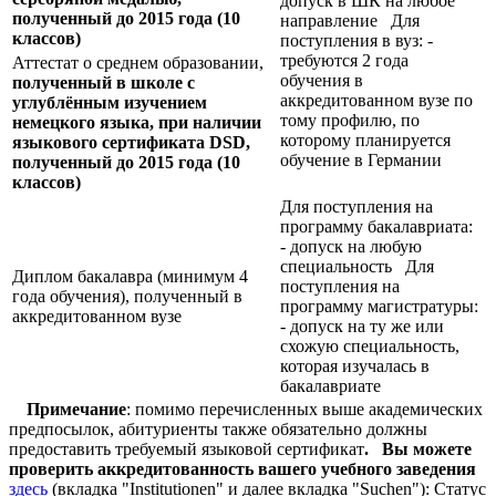
допуск в ШК на любое
полученный до 2015 года (10
направление Для
классов)
поступления в вуз: -
требуются 2 года
Аттестат о среднем образовании,
обучения в
полученный в школе с
аккредитованном вузе по
углублённым изучением
тому профилю, по
немецкого языка, при наличии
которому планируется
языкового сертификата
DSD,
обучение в Германии
полученный до 2015 года (10
классов)
Для поступления на
программу бакалавриата:
- допуск на любую
специальность Для
Диплом бакалавра (минимум 4
поступления на
года обучения), полученный в
программу магистратуры:
аккредитованном вузе
- допуск на ту же или
схожую специальность,
которая изучалась в
бакалавриате
Примечание
: помимо перечисленных выше академических
предпосылок, абитуриенты также обязательно должны
предоставить требуемый языковой сертификат
.
Вы можете
проверить аккредитованность вашего учебного заведения
здесь
(вкладка "Institutionen" и далее вкладка "Suchen"): Статус