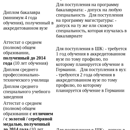
Для поступления на программу
бакалавриата: - допуск на любую
Диплом бакалавра
специальность Для поступления
(минимум 4 года
на программу магистратуры: -
обучения), полученный в
допуск на ту же или схожую
аккредитованном вузе
специальность, которая изучалась в
бакалавриате
Аттестат о среднем
(полном) общем
Для поступления в ШК: - требуется
образовании,
1 год обучения в аккредитованном
полученный до 2014
вузе по тому профилю, по
года
(10 лет обучения)
которому планируется обучение в
Диплом среднего
Германии. Для поступления в вуз:
профессионально-
- требуются 2 года обучения в
технического училища
аккредитованном вузе по тому
профилю, по которому
Диплом среднего
планируется обучение в Германии
специального учебного
заведения
Аттестат о среднем
(полном) общем
образовании
с отличием
/ с золотой / серебряной
медалью, полученный
до 2014 года
(10 лет
Для поступления в ШК: - допуск в