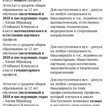
классе
общего
профиля
Аттестат о среднем общем
образовании за 12 лет
Для поступления в вуз: - допуск
обучения (
полученный в
на любую специальность
2018 и последующих годах
бакалавриата и гос. экзамена по
-
Atestat Mijnakarg
математическим, естественно-
(Yndhanur) Krtutyan) в
научным, техническим,
классе
математического и
медицинским и спортивным
естественно-научного
направлениям
профиля
Аттестат о среднем общем
Для поступления в вуз: - допуск
образовании за 12 лет
на любую специальность
обучения (
полученный в
бакалавриата и гос. экзамена по
2018 и последующих годах
гуманитарным, общественно-
-
Atestat Mijnakarg
научным, социологическим,
(Yndhanur) Krtutyan) в
экономическим и творческим
классе
гуманитарного
направлениям
профиля
Для поступления в вуз: - допуск
Аттестат о среднем общем
на любую специальность
образовании за 12 лет
бакалавриата по тому
обучения (
полученный в
профессиональному профилю,
2018 и последующих годах
который изучался в школе.
-
Atestat Mijnakarg
Поступление возможно
только
(Yndhanur) Krtutyan) в
в институты прикладных наук