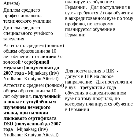
планируется обучение в
Attestat)
Германии. Для поступления в
Диплом среднего
вуз: - требуются 2 года обучения
профессионально-
в аккредитованном вузе по тому
технического училища
профилю, по которому
Диплом среднего
планируется обучение в
специального учебного
Германии
заведения
Аттестат о среднем (полном)
общем образовании за 10
лет обучения
с отличием / с
золотой / серебряной
медалью
(
полученный до
Для поступления в ШК: -
2007 года -
Mijnakarg (Iriv)
допуск в ШК на любое
Yndhanur Krtutyan Attestat)
направление Для поступления
Аттестат о среднем (полном)
в вуз: - требуются 2 года
общем образовании за 10
обучения в аккредитованном
лет обучения,
полученный
вузе по тому профилю, по
в школе с углублённым
которому планируется обучение
изучением немецкого
в Германии
языка, при наличии
языкового сертификата
DSD
(
полученный до 2007
года -
Mijnakarg (Iriv)
Yndhanur Krtutyan Attestat)