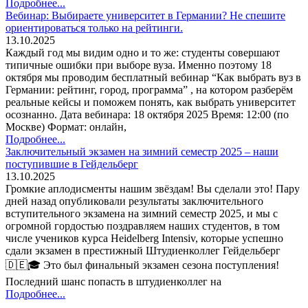
Подробнее...
Вебинар: Выбираете университет в Германии? Не спешите
ориентироваться только на рейтинги.
13.10.2025
Каждый год мы видим одно и то же: студенты совершают
типичные ошибки при выборе вуза. Именно поэтому 18
октября мы проводим бесплатный вебинар “Как выбрать вуз в
Германии: рейтинг, город, программа” , на котором разберём
реальные кейсы и поможем понять, как выбрать университет
осознанно. Дата вебинара: 18 октября 2025 Время: 12:00 (по
Москве) Формат: онлайн,
Подробнее...
Заключительный экзамен на зимний семестр 2025 – наши
поступившие в Гейдельберг
13.10.2025
Громкие аплодисменты нашим звёздам! Вы сделали это! Пару
дней назад опубликовали результаты заключительного
вступительного экзамена на зимний семестр 2025, и мы с
огромной гордостью поздравляем наших студентов, в том
числе учеников курса Heidelberg Intensiv, которые успешно
сдали экзамен в престижный Штудиенколлег Гейдельберг
🇩🇪🎓 Это был финальный экзамен сезона поступления!
Последний шанс попасть в штудиенколлег на
Подробнее...