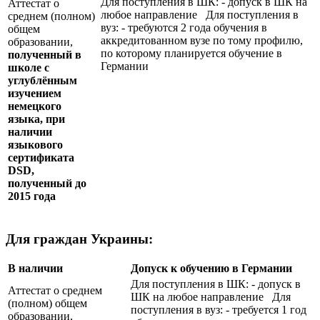
Для поступления в ШК: - допуск в ШК на
Аттестат о
любое направление Для поступления в
среднем (полном)
вуз: - требуются 2 года обучения в
общем
аккредитованном вузе по тому профилю,
образовании,
по которому планируется обучение в
полученный в
Германии
школе с
углублённым
изучением
немецкого
языка, при
наличии
языкового
сертификата
DSD
,
полученный до
2015 года
Для граждан Украины:
В наличии
Допуск к обучению в Германии
Для поступления в ШК: - допуск в
Аттестат о среднем
ШК на любое направление Для
(полном) общем
поступления в вуз: - требуется 1 год
образовании,