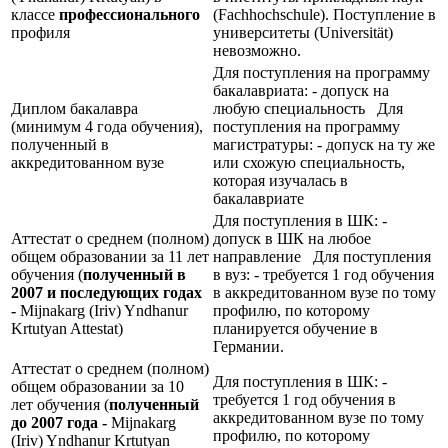
классе
профессионального
(Fachhochschule). Поступление в
профиля
университеты (Universität)
невозможно.
Для поступления на программу
бакалавриата: - допуск на
Диплом бакалавра
любую специальность Для
(минимум 4 года обучения),
поступления на программу
полученный в
магистратуры: - допуск на ту же
аккредитованном вузе
или схожую специальность,
которая изучалась в
бакалавриате
Для поступления в ШК: -
Аттестат о среднем (полном)
допуск в ШК на любое
общем образовании за 11 лет
направление Для поступления
обучения (
полученный в
в вуз: - требуется 1 год обучения
2007 и последующих годах
в аккредитованном вузе по тому
-
Mijnakarg (Iriv) Yndhanur
профилю, по которому
Krtutyan Attestat)
планируется обучение в
Германии.
Аттестат о среднем (полном)
Для поступления в ШК: -
общем образовании за 10
требуется 1 год обучения в
лет обучения (
полученный
аккредитованном вузе по тому
до 2007 года -
Mijnakarg
профилю, по которому
(Iriv) Yndhanur Krtutyan