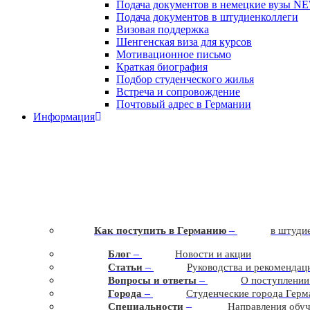
Подача документов в немецкие вузы
N
Подача документов в штудиенколлеги
Визовая поддержка
Шенгенская виза для курсов
Мотивационное письмо
Краткая биография
Подбор студенческого жилья
Встреча и сопровождение
Почтовый адрес в Германии
Информация
–
Как поступить в Германию
в штудие
–
Блог
Новости и акции
–
Статьи
Руководства и рекомендац
–
Вопросы и ответы
О поступлении
–
Города
Студенческие города Герм
–
Cпециальности
Направления обу