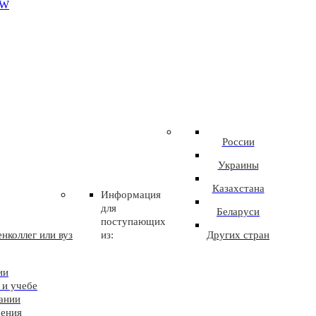
EW
России
Украины
Казахстана
Информация
для
Беларуси
поступающих
нколлег или вуз
из:
Других стран
ии
 и учебе
ании
чения