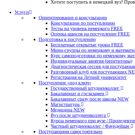
Хотите поступить в немецкий вуз? Про
Услуги
Ориентирование и консультации
Консультации по поступлению
Тесты на уровень немецкого
FREE
Оценка шансов на поступление
FREE
Подготовка к поступлению
Бесплатные открытые уроки
FREE
Мини-группы по немецкому и математи
Курс самоподготовки по немецкому, ма
Индивидуальные занятия (репетиторы)
Диагностическая сессия для поступающ
Разговорный клуб для поступающих
N
Регистрация на Летний университет
Поступление «под ключ»
Государственный штудиенколлег
Бакалавриат и госэкзамен
Бакалавриат сразу после школы
NEW
Магистратура
Медицина
NEW
Вуз после штудиенколлега
Курсы немецкого при вузе / Пропедевт
Частный штудиенколлег / Фаундейшн
Поступающим самостоятельно