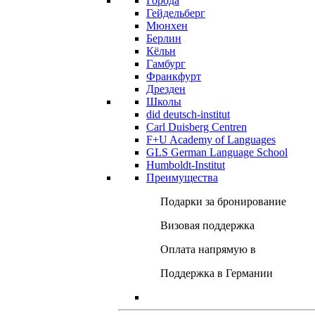
Города
Гейдельберг
Мюнхен
Берлин
Кёльн
Гамбург
Франкфурт
Дрезден
Школы
did deutsch-institut
Carl Duisberg Centren
F+U Academy of Languages
GLS German Language School
Humboldt-Institut
Преимущества
Подарки за бронирование
Визовая поддержка
Оплата напрямую в
Поддержка в Германии