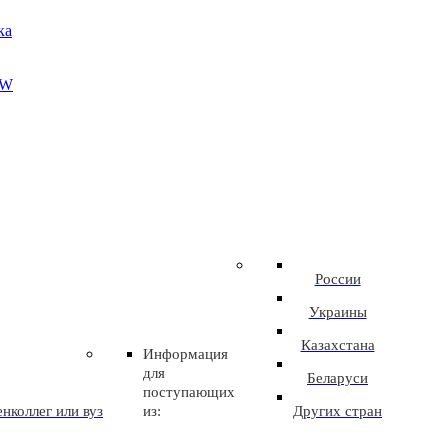
ка
EW
России
Украины
Казахстана
Информация
для
Беларуси
поступающих
нколлег или вуз
из:
Других стран