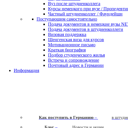
Вуз после штудиенколлега
Курсы немецкого при вузе / Пропедевти
Частный штудиенколлег / Фаундейшн
Поступающим самостоятельно
Подача документов в немецкие вузы
N
Подача документов в штудиенколлеги
Визовая поддержка
Шенгенская виза для курсов
Мотивационное письмо
Краткая биография
Подбор студенческого жилья
Встреча и сопровождение
Почтовый адрес в Германии
Информация
–
Как поступить в Германию
в штудие
–
Блог
Новости и акции