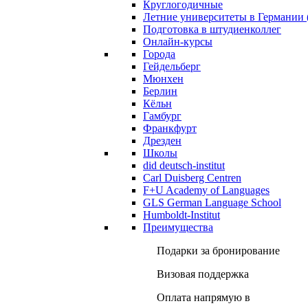
Круглогодичные
Летние университеты в Германии 
Подготовка в штудиенколлег
Онлайн-курсы
Города
Гейдельберг
Мюнхен
Берлин
Кёльн
Гамбург
Франкфурт
Дрезден
Школы
did deutsch-institut
Carl Duisberg Centren
F+U Academy of Languages
GLS German Language School
Humboldt-Institut
Преимущества
Подарки за бронирование
Визовая поддержка
Оплата напрямую в