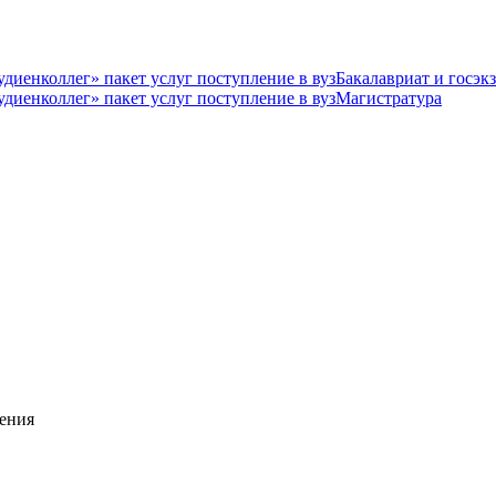
Бакалавриат и госэк
Магистратура
ения