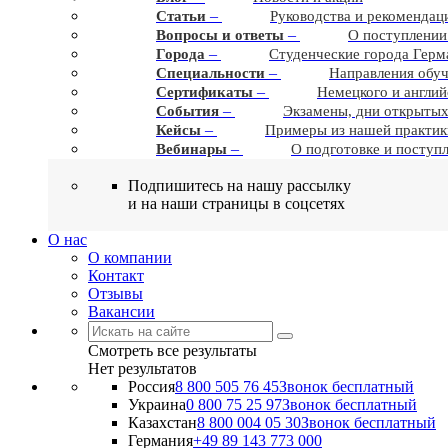
–
Статьи
Руководства и рекомендац
–
Вопросы и ответы
О поступлении
–
Города
Студенческие города Герм
–
Cпециальности
Направления обу
–
Сертификаты
Немецкого и англий
–
События
Экзамены, дни открытых
–
Кейсы
Примеры из нашей практик
–
Вебинары
О подготовке и поступ
Подпишитесь на нашу рассылку
и на наши страницы в соцсетях
О нас
О компании
Контакт
Отзывы
Вакансии
Смотреть все результаты
Нет результатов
Россия
8 800 505 76 45
Звонок бесплатный
Украина
0 800 75 25 97
Звонок бесплатный
Казахстан
8 800 004 05 30
Звонок бесплатный
Германия
+49 89 143 773 000