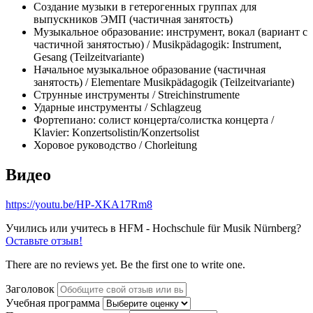
Создание музыки в гетерогенных группах для
выпускников ЭМП (частичная занятость)
Музыкальное образование: инструмент, вокал (вариант с
частичной занятостью) / Musikpädagogik: Instrument,
Gesang (Teilzeitvariante)
Начальное музыкальное образование (частичная
занятость) / Elementare Musikpädagogik (Teilzeitvariante)
Струнные инструменты / Streichinstrumente
Ударные инструменты / Schlagzeug
Фортепиано: солист концерта/солистка концерта /
Klavier: Konzertsolistin/Konzertsolist
Хоровое руководство / Chorleitung
Видео
https://youtu.be/HP-XKA17Rm8
Учились или учитесь в HFM - Hochschule für Musik Nürnberg?
Оставьте отзыв!
There are no reviews yet. Be the first one to write one.
Заголовок
Учебная программа