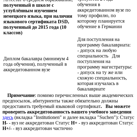
обучения в
полученный в школе с
аккредитованном вузе по
углублённым изучением
тому профилю, по
немецкого языка, при наличии
которому планируется
языкового сертификата
DSD,
обучение в Германии
полученный до 2015 года (10
классов)
Для поступления на
программу бакалавриата:
- допуск на любую
специальность Для
Диплом бакалавра (минимум 4
поступления на
года обучения), полученный в
программу магистратуры:
аккредитованном вузе
- допуск на ту же или
схожую специальность,
которая изучалась в
бакалавриате
Примечание
: помимо перечисленных выше академических
предпосылок, абитуриенты также обязательно должны
предоставить требуемый языковой сертификат
.
Вы можете
проверить аккредитованность вашего учебного заведения
здесь
(вкладка "Institutionen" и далее вкладка "Suchen"): Статус
Н-
- вуз не аккредитован Статус
Н+
- вуз аккредитован Статус
Н+/-
- вуз аккредитован частично