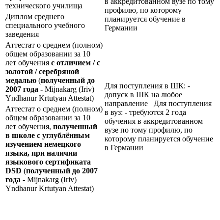
в аккредитованном вузе по тому
технического училища
профилю, по которому
Диплом среднего
планируется обучение в
специального учебного
Германии
заведения
Аттестат о среднем (полном)
общем образовании за 10
лет обучения
с отличием / с
золотой / серебряной
медалью
(
полученный до
Для поступления в ШК: -
2007 года -
Mijnakarg (Iriv)
допуск в ШК на любое
Yndhanur Krtutyan Attestat)
направление Для поступления
Аттестат о среднем (полном)
в вуз: - требуются 2 года
общем образовании за 10
обучения в аккредитованном
лет обучения,
полученный
вузе по тому профилю, по
в школе с углублённым
которому планируется обучение
изучением немецкого
в Германии
языка, при наличии
языкового сертификата
DSD
(
полученный до 2007
года -
Mijnakarg (Iriv)
Yndhanur Krtutyan Attestat)