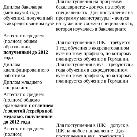
Для поступления на программу
Диплом бакалавра
бакалавриата: - допуск на любую
(минимум 4 года
специальность Для поступления на
обучения), полученный
программу магистратуры: - допуск
в аккредитованном вузе
на ту же или схожую специальность,
которая изучалась в бакалавриате
Аттестат о среднем
(полном) общем
Для поступления в ШК: - требуется
образовании,
1 год обучения в аккредитованном
полученный до 2012
вузе по тому профилю, по которому
года
планируется обучение в Германии.
Диплом
Для поступления в вуз: - требуются 2
квалифицированного
года обучения в аккредитованном
работника
вузе по тому профилю, по которому
планируется обучение в Германии
Диплом младшего
специалиста
Аттестат о среднем
(полном) общемо
бразовании
с отличием
/с золотой /серебряной
медалью, полученный
до 2012 года
Для поступления в ШК: - допуск в
Аттестат о среднем
ШК на любое направление Для
(полном)
поступления в вуз: - требуются 2