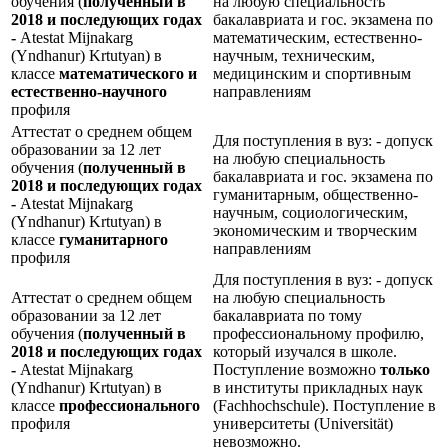
обучения (
полученный в
на любую специальность
2018 и последующих годах
бакалавриата и гос. экзамена по
-
Atestat Mijnakarg
математическим, естественно-
(Yndhanur) Krtutyan) в
научным, техническим,
классе
математического и
медицинским и спортивным
естественно-научного
направлениям
профиля
Аттестат о среднем общем
Для поступления в вуз: - допуск
образовании за 12 лет
на любую специальность
обучения (
полученный в
бакалавриата и гос. экзамена по
2018 и последующих годах
гуманитарным, общественно-
-
Atestat Mijnakarg
научным, социологическим,
(Yndhanur) Krtutyan) в
экономическим и творческим
классе
гуманитарного
направлениям
профиля
Для поступления в вуз: - допуск
Аттестат о среднем общем
на любую специальность
образовании за 12 лет
бакалавриата по тому
обучения (
полученный в
профессиональному профилю,
2018 и последующих годах
который изучался в школе.
-
Atestat Mijnakarg
Поступление возможно
только
(Yndhanur) Krtutyan) в
в институты прикладных наук
классе
профессионального
(Fachhochschule). Поступление в
профиля
университеты (Universität)
невозможно.