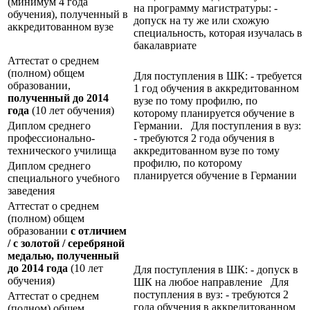
(минимум 4 года
на программу магистратуры: -
обучения), полученный в
допуск на ту же или схожую
аккредитованном вузе
специальность, которая изучалась в
бакалавриате
Аттестат о среднем
(полном) общем
Для поступления в ШК: - требуется
образовании,
1 год обучения в аккредитованном
полученный до 2014
вузе по тому профилю, по
года
(10 лет обучения)
которому планируется обучение в
Диплом среднего
Германии. Для поступления в вуз:
профессионально-
- требуются 2 года обучения в
технического училища
аккредитованном вузе по тому
профилю, по которому
Диплом среднего
планируется обучение в Германии
специального учебного
заведения
Аттестат о среднем
(полном) общем
образовании
с отличием
/ с золотой / серебряной
медалью, полученный
до 2014 года
(10 лет
Для поступления в ШК: - допуск в
обучения)
ШК на любое направление Для
поступления в вуз: - требуются 2
Аттестат о среднем
года обучения в аккредитованном
(полном) общем