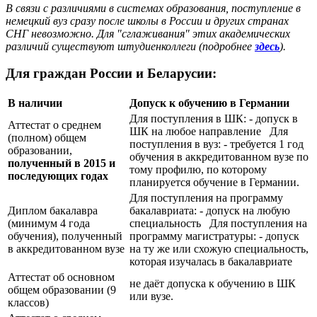
В связи с различиями в системах образования, поступление в
немецкий вуз сразу после школы в России и других странах
СНГ невозможно. Для "сглаживания" этих академических
различий существуют штудиенколлеги (подробнее
здесь
).
Для граждан России и Беларусии:
В наличии
Допуск к обучению в Германии
Для поступления в ШК: - допуск в
Аттестат о среднем
ШК на любое направление Для
(полном) общем
поступления в вуз: - требуется 1 год
образовании,
обучения в аккредитованном вузе по
полученный в 2015 и
тому профилю, по которому
последующих годах
планируется обучение в Германии.
Для поступления на программу
Диплом бакалавра
бакалавриата: - допуск на любую
(минимум 4 года
специальность Для поступления на
обучения), полученный
программу магистратуры: - допуск
в аккредитованном вузе
на ту же или схожую специальность,
которая изучалась в бакалавриате
Аттестат об основном
не даёт допуска к обучению в ШК
общем образовании (9
или вузе.
классов)