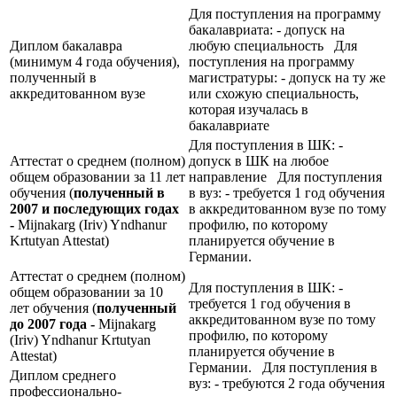
Для поступления на программу
бакалавриата: - допуск на
Диплом бакалавра
любую специальность Для
(минимум 4 года обучения),
поступления на программу
полученный в
магистратуры: - допуск на ту же
аккредитованном вузе
или схожую специальность,
которая изучалась в
бакалавриате
Для поступления в ШК: -
Аттестат о среднем (полном)
допуск в ШК на любое
общем образовании за 11 лет
направление Для поступления
обучения (
полученный в
в вуз: - требуется 1 год обучения
2007 и последующих годах
в аккредитованном вузе по тому
-
Mijnakarg (Iriv) Yndhanur
профилю, по которому
Krtutyan Attestat)
планируется обучение в
Германии.
Аттестат о среднем (полном)
Для поступления в ШК: -
общем образовании за 10
требуется 1 год обучения в
лет обучения (
полученный
аккредитованном вузе по тому
до 2007 года -
Mijnakarg
профилю, по которому
(Iriv) Yndhanur Krtutyan
планируется обучение в
Attestat)
Германии. Для поступления в
Диплом среднего
вуз: - требуются 2 года обучения
профессионально-