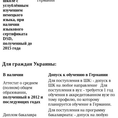
Германии
школе с
углублённым
изучением
немецкого
языка, при
наличии
языкового
сертификата
DSD
,
полученный до
2015 года
Для граждан Украины:
В наличии
Допуск к обучению в Германии
Для поступления в ШК: - допуск в
Аттестат о среднем
ШК на любое направление Для
(полном) общем
поступления в вуз: - требуется 1 год
образовании,
обучения в аккредитованном вузе по
полученный в 2012 и
тому профилю, по которому
последующих годах
планируется обучение в Германии.
Для поступления на программу
Диплом бакалавра
бакалавриата: - допуск на любую