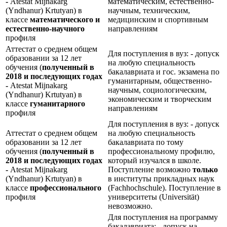
-
Atestat Mijnakarg
математическим, естественно-
(Yndhanur) Krtutyan) в
научным, техническим,
классе
математического и
медицинским и спортивным
естественно-научного
направлениям
профиля
Аттестат о среднем общем
Для поступления в вуз: - допуск
образовании за 12 лет
на любую специальность
обучения (
полученный в
бакалавриата и гос. экзамена по
2018 и последующих годах
гуманитарным, общественно-
-
Atestat Mijnakarg
научным, социологическим,
(Yndhanur) Krtutyan) в
экономическим и творческим
классе
гуманитарного
направлениям
профиля
Для поступления в вуз: - допуск
Аттестат о среднем общем
на любую специальность
образовании за 12 лет
бакалавриата по тому
обучения (
полученный в
профессиональному профилю,
2018 и последующих годах
который изучался в школе.
-
Atestat Mijnakarg
Поступление возможно
только
(Yndhanur) Krtutyan) в
в институты прикладных наук
классе
профессионального
(Fachhochschule). Поступление в
профиля
университеты (Universität)
невозможно.
Для поступления на программу
бакалавриата: - допуск на