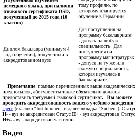
углублённым изучением
тому профилю, по
немецкого языка, при наличии
которому планируется
языкового сертификата
DSD,
обучение в Германии
полученный до 2015 года (10
классов)
Для поступления на
программу бакалавриата:
- допуск на любую
специальность Для
Диплом бакалавра (минимум 4
поступления на
года обучения), полученный в
программу магистратуры:
аккредитованном вузе
- допуск на ту же или
схожую специальность,
которая изучалась в
бакалавриате
Примечание
: помимо перечисленных выше академических
предпосылок, абитуриенты также обязательно должны
предоставить требуемый языковой сертификат
.
Вы можете
проверить аккредитованность вашего учебного заведения
здесь
(вкладка "Institutionen" и далее вкладка "Suchen"): Статус
Н-
- вуз не аккредитован Статус
Н+
- вуз аккредитован Статус
Н+/-
- вуз аккредитован частично
Видео