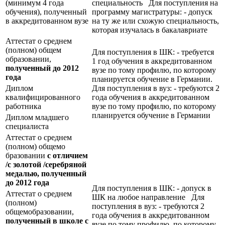
(минимум 4 года
специальность Для поступления на
обучения), полученный
программу магистратуры: - допуск
в аккредитованном вузе
на ту же или схожую специальность,
которая изучалась в бакалавриате
Аттестат о среднем
(полном) общем
Для поступления в ШК: - требуется
образовании,
1 год обучения в аккредитованном
полученный до 2012
вузе по тому профилю, по которому
года
планируется обучение в Германии.
Диплом
Для поступления в вуз: - требуются 2
квалифицированного
года обучения в аккредитованном
работника
вузе по тому профилю, по которому
планируется обучение в Германии
Диплом младшего
специалиста
Аттестат о среднем
(полном) общемо
бразовании
с отличием
/с золотой /серебряной
медалью, полученный
до 2012 года
Для поступления в ШК: - допуск в
Аттестат о среднем
ШК на любое направление Для
(полном)
поступления в вуз: - требуются 2
общемобразовании,
года обучения в аккредитованном
полученный в школе с
вузе по тому профилю, по которому