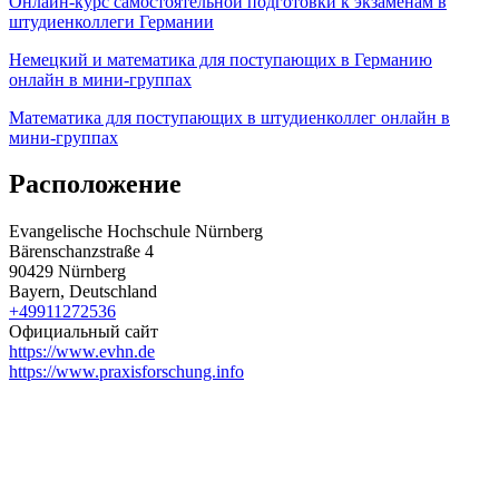
Онлайн-курс самостоятельной подготовки к экзаменам в
штудиенколлеги Германии
Немецкий и математика для поступающих в Германию
онлайн в мини-группах
Математика для поступающих в штудиенколлег онлайн в
мини-группах
Расположение
Evangelische Hochschule Nürnberg
Bärenschanzstraße 4
90429 Nürnberg
Bayern, Deutschland
+49911272536
Официальный сайт
https://www.evhn.de
https://www.praxisforschung.info