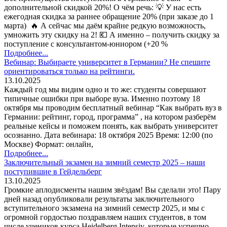
дополнительной скидкой 20%! О чём речь: 💡 У нас есть
ежегодная скидка за раннее обращение 20% (при заказе до 1
марта) 🔥 А сейчас мы даём крайне редкую возможность,
умножить эту скидку на 2! 💶 А именно – получить скидку за
поступление с консультантом-юниором (+20 %
Подробнее...
Вебинар: Выбираете университет в Германии? Не спешите
ориентироваться только на рейтинги.
13.10.2025
Каждый год мы видим одно и то же: студенты совершают
типичные ошибки при выборе вуза. Именно поэтому 18
октября мы проводим бесплатный вебинар “Как выбрать вуз в
Германии: рейтинг, город, программа” , на котором разберём
реальные кейсы и поможем понять, как выбрать университет
осознанно. Дата вебинара: 18 октября 2025 Время: 12:00 (по
Москве) Формат: онлайн,
Подробнее...
Заключительный экзамен на зимний семестр 2025 – наши
поступившие в Гейдельберг
13.10.2025
Громкие аплодисменты нашим звёздам! Вы сделали это! Пару
дней назад опубликовали результаты заключительного
вступительного экзамена на зимний семестр 2025, и мы с
огромной гордостью поздравляем наших студентов, в том
числе учеников курса Heidelberg Intensiv, которые успешно