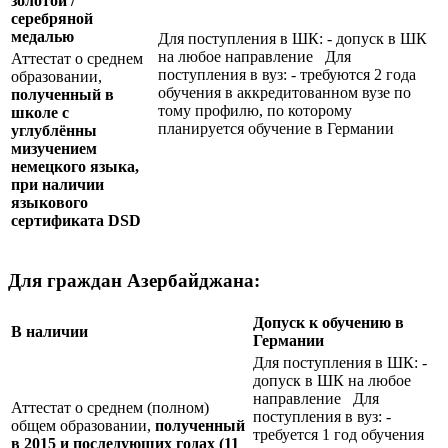
золотой /
серебряной
медалью
Для поступления в ШК: - допуск в ШК
на любое направление Для
Аттестат о среднем
поступления в вуз: - требуются 2 года
образовании,
обучения в аккредитованном вузе по
полученный в
тому профилю, по которому
школе с
планируется обучение в Германии
углублённы
мизучением
немецкого языка,
при наличии
языкового
сертификата
DSD
Для граждан Азербайджана:
Допуск к обучению в
В наличии
Германии
Для поступления в ШК: -
допуск в ШК на любое
направление Для
Аттестат о среднем (полном)
поступления в вуз: -
общем образовании,
полученный
требуется 1 год обучения
в 2015 и последующих годах (11