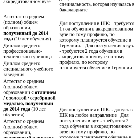
аккредитованном вузе
специальность, которая изучалась в
бакалавриате
Аттестат о среднем
(полном) общем
Для поступления в ШК: - требуется
образовании,
1 год обучения в аккредитованном
полученный до 2014
вузе по тому профилю, по
года
(10 лет обучения)
которому планируется обучение в
Диплом среднего
Германии. Для поступления в вуз:
профессионально-
- требуются 2 года обучения в
технического училища
аккредитованном вузе по тому
профилю, по которому
Диплом среднего
планируется обучение в Германии
специального учебного
заведения
Аттестат о среднем
(полном) общем
образовании
с отличием
/ с золотой / серебряной
медалью, полученный
до 2014 года
(10 лет
Для поступления в ШК: - допуск в
обучения)
ШК на любое направление Для
поступления в вуз: - требуются 2
Аттестат о среднем
года обучения в аккредитованном
(полном) общем
вузе по тому профилю, по
образовании,
которому планируется обучение в
полученный в школе с