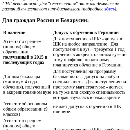
СНГ невозможно. Для "сглаживания" этих академических
различий существуют штудиенколлеги (подробнее
здесь
).
Для граждан России и Беларусии:
В наличии
Допуск к обучению в Германии
Для поступления в ШК: - допуск в
Аттестат о среднем
ШК на любое направление Для
(полном) общем
поступления в вуз: - требуется 1 год
образовании,
обучения в аккредитованном вузе по
полученный в 2015 и
тому профилю, по которому
последующих годах
планируется обучение в Германии.
Для поступления на программу
Диплом бакалавра
бакалавриата: - допуск на любую
(минимум 4 года
специальность Для поступления на
обучения), полученный
программу магистратуры: - допуск
в аккредитованном вузе
на ту же или схожую специальность,
которая изучалась в бакалавриате
Аттестат об основном
не даёт допуска к обучению в ШК
общем образовании (9
или вузе.
классов)
Аттестат о среднем
(полном) общем
Для поступления в ШК: - требуется