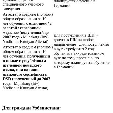
планируется обучение в
специального учебного
Германии
заведения
Аттестат о среднем (полном)
общем образовании за 10
лет обучения
с отличием / с
золотой / серебряной
медалью
(
полученный до
Для поступления в ШК: -
2007 года -
Mijnakarg (Iriv)
допуск в ШК на любое
Yndhanur Krtutyan Attestat)
направление Для поступления
Аттестат о среднем (полном)
в вуз: - требуются 2 года
общем образовании за 10
обучения в аккредитованном
лет обучения,
полученный
вузе по тому профилю, по
в школе с углублённым
которому планируется обучение
изучением немецкого
в Германии
языка, при наличии
языкового сертификата
DSD
(
полученный до 2007
года -
Mijnakarg (Iriv)
Yndhanur Krtutyan Attestat)
Для граждан Узбекистана: