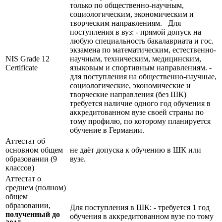
только по общественно-научным,
социологическим, экономическим и
творческим направлениям. Для
поступления в вуз: - прямой допуск на
любую специальность бакалавриата и гос.
экзамена по математическим, естественно-
NIS Grade 12
научным, техническим, медицинским,
Certificate
языковым и спортивным направлениям. -
для поступления на общественно-научные,
социологические, экономические и
творческие направления (без ШК)
требуется наличие одного год обучения в
аккредитованном вузе своей страны по
тому профилю, по которому планируется
обучение в Германии.
Аттестат об
основном общем
не даёт допуска к обучению в ШК или
образовании (9
вузе.
классов)
Аттестат о
среднем (полном)
общем
образовании,
Для поступления в ШК: - требуется 1 год
полученный до
обучения в аккредитованном вузе по тому