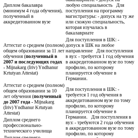
Диплом бакалавра
любую специальность Для
(минимум 4 года обучения),
поступления на программу
полученный в
магистратуры: - допуск на ту же
аккредитованном вузе
или схожую специальность,
которая изучалась в
бакалавриате
Для поступления в ШК: -
Аттестат о среднем (полном)
допуск в ШК на любое
общем образовании за 11 лет
направление Для поступления
обучения (
полученный в
в вуз: - требуется 1 год обучения
2007 и последующих годах
в аккредитованном вузе по тому
-
Mijnakarg (Iriv) Yndhanur
профилю, по которому
Krtutyan Attestat)
планируется обучение в
Германии.
Аттестат о среднем (полном)
Для поступления в ШК: -
общем образовании за 10
требуется 1 год обучения в
лет обучения (
полученный
аккредитованном вузе по тому
до 2007 года -
Mijnakarg
профилю, по которому
(Iriv) Yndhanur Krtutyan
планируется обучение в
Attestat)
Германии. Для поступления в
Диплом среднего
вуз: - требуются 2 года обучения
профессионально-
в аккредитованном вузе по тому
технического училища
профилю, по которому
Диплом среднего