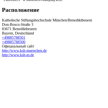
Расположение
Katholische Stiftungshochschule München/Benediktbeuern
Don-Bosco-Straße 3
83671 Benediktbeuern
Bayern, Deutschland
+49885788501
+49885788500
Официальный сайт
http://www.ksh-muenchen.de
http://www.ksh-m.de