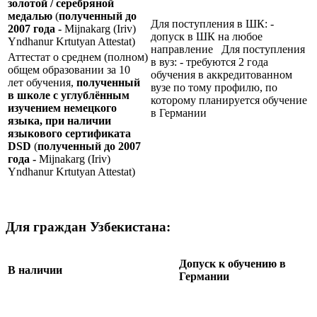
золотой / серебряной
медалью
(
полученный до
Для поступления в ШК: -
2007 года -
Mijnakarg (Iriv)
допуск в ШК на любое
Yndhanur Krtutyan Attestat)
направление Для поступления
Аттестат о среднем (полном)
в вуз: - требуются 2 года
общем образовании за 10
обучения в аккредитованном
лет обучения,
полученный
вузе по тому профилю, по
в школе с углублённым
которому планируется обучение
изучением немецкого
в Германии
языка, при наличии
языкового сертификата
DSD
(
полученный до 2007
года -
Mijnakarg (Iriv)
Yndhanur Krtutyan Attestat)
Для граждан Узбекистана:
Допуск к обучению в
В наличии
Германии