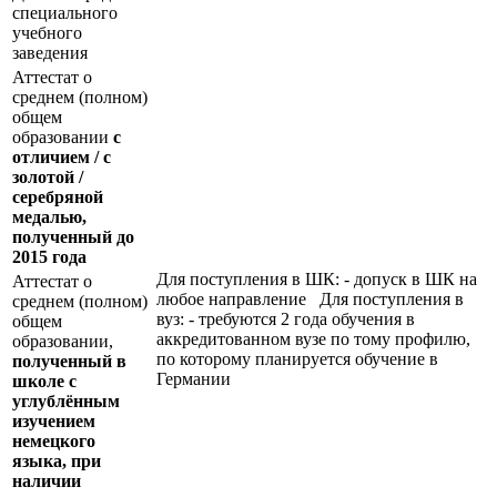
специального
учебного
заведения
Аттестат о
среднем (полном)
общем
образовании
с
отличием / с
золотой /
серебряной
медалью,
полученный до
2015 года
Для поступления в ШК: - допуск в ШК на
Аттестат о
любое направление Для поступления в
среднем (полном)
вуз: - требуются 2 года обучения в
общем
аккредитованном вузе по тому профилю,
образовании,
по которому планируется обучение в
полученный в
Германии
школе с
углублённым
изучением
немецкого
языка, при
наличии