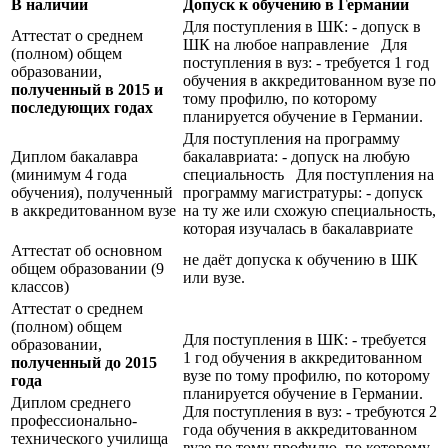
В наличии
Допуск к обучению в Германии
Для поступления в ШК: - допуск в
Аттестат о среднем
ШК на любое направление Для
(полном) общем
поступления в вуз: - требуется 1 год
образовании,
обучения в аккредитованном вузе по
полученный в 2015 и
тому профилю, по которому
последующих годах
планируется обучение в Германии.
Для поступления на программу
Диплом бакалавра
бакалавриата: - допуск на любую
(минимум 4 года
специальность Для поступления на
обучения), полученный
программу магистратуры: - допуск
в аккредитованном вузе
на ту же или схожую специальность,
которая изучалась в бакалавриате
Аттестат об основном
не даёт допуска к обучению в ШК
общем образовании (9
или вузе.
классов)
Аттестат о среднем
(полном) общем
Для поступления в ШК: - требуется
образовании,
1 год обучения в аккредитованном
полученный до 2015
вузе по тому профилю, по которому
года
планируется обучение в Германии.
Диплом среднего
Для поступления в вуз: - требуются 2
профессионально-
года обучения в аккредитованном
технического училища
вузе по тому профилю, по которому