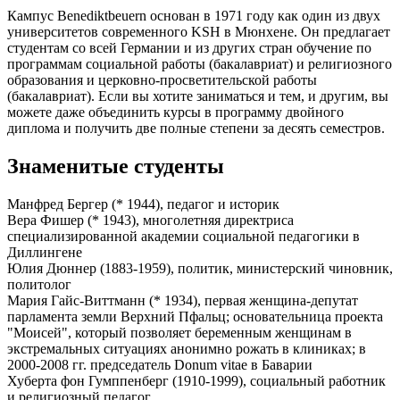
Кампус Benediktbeuern основан в 1971 году как один из двух
университетов современного KSH в Мюнхене. Он предлагает
студентам со всей Германии и из других стран обучение по
программам социальной работы (бакалавриат) и религиозного
образования и церковно-просветительской работы
(бакалавриат). Если вы хотите заниматься и тем, и другим, вы
можете даже объединить курсы в программу двойного
диплома и получить две полные степени за десять семестров.
Знаменитые студенты
Манфред Бергер (* 1944), педагог и историк
Вера Фишер (* 1943), многолетняя директриса
специализированной академии социальной педагогики в
Диллингене
Юлия Дюннер (1883-1959), политик, министерский чиновник,
политолог
Мария Гайс-Виттманн (* 1934), первая женщина-депутат
парламента земли Верхний Пфальц; основательница проекта
"Моисей", который позволяет беременным женщинам в
экстремальных ситуациях анонимно рожать в клиниках; в
2000-2008 гг. председатель Donum vitae в Баварии
Хуберта фон Гумппенберг (1910-1999), социальный работник
и религиозный педагог