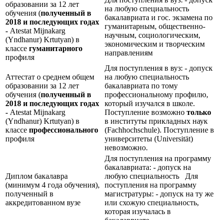
образовании за 12 лет
на любую специальность
обучения (
полученный в
бакалавриата и гос. экзамена по
2018 и последующих годах
гуманитарным, общественно-
-
Atestat Mijnakarg
научным, социологическим,
(Yndhanur) Krtutyan) в
экономическим и творческим
классе
гуманитарного
направлениям
профиля
Для поступления в вуз: - допуск
Аттестат о среднем общем
на любую специальность
образовании за 12 лет
бакалавриата по тому
обучения (
полученный в
профессиональному профилю,
2018 и последующих годах
который изучался в школе.
-
Atestat Mijnakarg
Поступление возможно
только
(Yndhanur) Krtutyan) в
в институты прикладных наук
классе
профессионального
(Fachhochschule). Поступление в
профиля
университеты (Universität)
невозможно.
Для поступления на программу
бакалавриата: - допуск на
Диплом бакалавра
любую специальность Для
(минимум 4 года обучения),
поступления на программу
полученный в
магистратуры: - допуск на ту же
аккредитованном вузе
или схожую специальность,
которая изучалась в