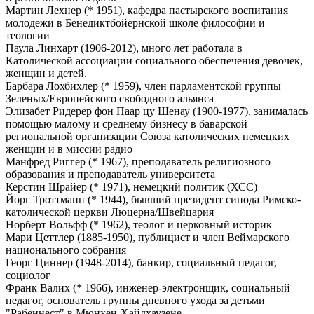
Мартин Лехнер (* 1951), кафедра пастырского воспитания
молодежи в Бенедиктбойернской школе философии и
теологии
Паула Линхарт (1906-2012), много лет работала в
Католической ассоциации социального обеспечения девочек,
женщин и детей.
Барбара Лохбихлер (* 1959), член парламентской группы
Зеленых/Европейского свободного альянса
Элизабет Ридерер фон Паар цу Шенау (1900-1977), занималась
помощью малому и среднему бизнесу в баварской
региональной организации Союза католических немецких
женщин и в миссии радио
Манфред Риггер (* 1967), преподаватель религиозного
образования и преподаватель университета
Керстин Шрайер (* 1971), немецкий политик (ХСС)
Йорг Троттманн (* 1944), бывший президент синода Римско-
католической церкви Люцерна/Швейцария
Норберт Вольфф (* 1962), теолог и церковный историк
Мари Цеттлер (1885-1950), публицист и член Веймарского
национального собрания
Георг Циннер (1948-2014), банкир, социальный педагог,
социолог
Франк Валих (* 1966), инженер-электронщик, социальный
педагог, основатель группы дневного ухода за детьми
"Рабеннест" в Мюнхен-Хайдхаузене