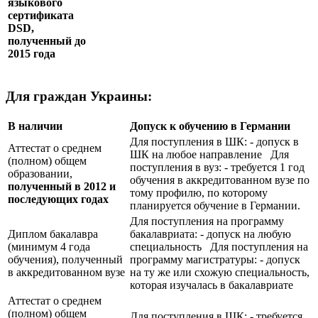
языкового
сертификата
DSD
,
полученный до
2015 года
Для граждан Украины:
В наличии
Допуск к обучению в Германии
Для поступления в ШК: - допуск в
Аттестат о среднем
ШК на любое направление Для
(полном) общем
поступления в вуз: - требуется 1 год
образовании,
обучения в аккредитованном вузе по
полученный в 2012 и
тому профилю, по которому
последующих годах
планируется обучение в Германии.
Для поступления на программу
Диплом бакалавра
бакалавриата: - допуск на любую
(минимум 4 года
специальность Для поступления на
обучения), полученный
программу магистратуры: - допуск
в аккредитованном вузе
на ту же или схожую специальность,
которая изучалась в бакалавриате
Аттестат о среднем
(полном) общем
Для поступления в ШК: - требуется