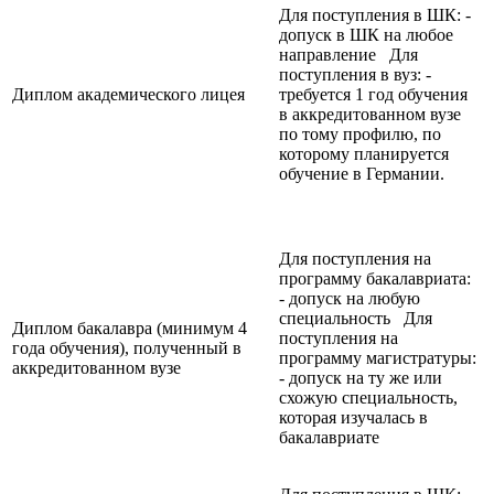
Для поступления в ШК: -
допуск в ШК на любое
направление Для
поступления в вуз: -
Диплом академического лицея
требуется 1 год обучения
в аккредитованном вузе
по тому профилю, по
которому планируется
обучение в Германии.
Для поступления на
программу бакалавриата:
- допуск на любую
специальность Для
Диплом бакалавра (минимум 4
поступления на
года обучения), полученный в
программу магистратуры:
аккредитованном вузе
- допуск на ту же или
схожую специальность,
которая изучалась в
бакалавриате