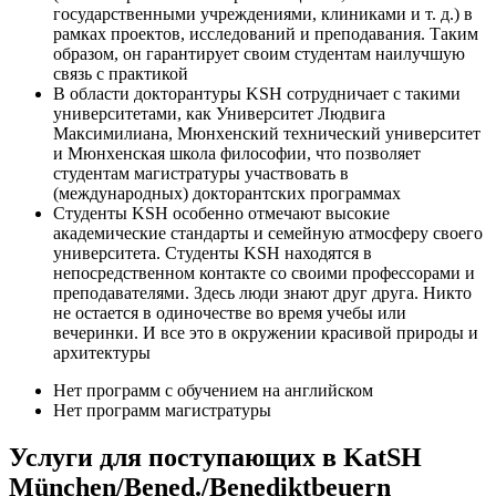
государственными учреждениями, клиниками и т. д.) в
рамках проектов, исследований и преподавания. Таким
образом, он гарантирует своим студентам наилучшую
связь с практикой
В области докторантуры KSH сотрудничает с такими
университетами, как Университет Людвига
Максимилиана, Мюнхенский технический университет
и Мюнхенская школа философии, что позволяет
студентам магистратуры участвовать в
(международных) докторантских программах
Студенты KSH особенно отмечают высокие
академические стандарты и семейную атмосферу своего
университета. Студенты KSH находятся в
непосредственном контакте со своими профессорами и
преподавателями. Здесь люди знают друг друга. Никто
не остается в одиночестве во время учебы или
вечеринки. И все это в окружении красивой природы и
архитектуры
Нет программ с обучением на английском
Нет программ магистратуры
Услуги для поступающих в KatSH
München/Bened./Benediktbeuern