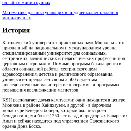
онлайн в мини-группах
Математика для поступающих в штудиенколлег онлайн в
мини-группах
История
Католический университет прикладных наук Мюнхена - это
признанный на национальном и международном уровне
специализированный университет для социальных,
сестринских, медицинских и педагогических профессий под
церковным патронажем. Помимо программ бакалавриата в
области социальной работы, сестринского дела,
здравоохранения, детства и религиозного образования,
университет предлагает своим 2 500 студентам
последовательные магистерские программы и программы
повышения квалификации магистров.
KSH располагает двумя кампусами: один находится в центре
Мюнхена в районе Хайдхаузен, а другой - в барочном
монастыре Бенедиктбойерн, который был построен
бенедиктинцами более 1250 лет назад в предгорьях Баварских
Альп и сейчас находится под управлением Салезианского
ордена Дона Боско.