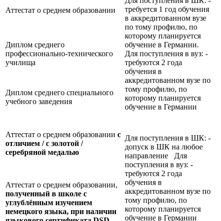
Для поступления в ШК: -
требуется 1 год обучения
Аттестат о среднем образовании
в аккредитованном вузе
по тому профилю, по
которому планируется
Диплом среднего
обучение в Германии.
профессионально-технического
Для поступления в вуз: -
училища
требуются 2 года
обучения в
аккредитованном вузе по
тому профилю, по
Диплом среднего специального
которому планируется
учебного заведения
обучение в Германии
Аттестат о среднем образовании
с
Для поступления в ШК: -
отличием / с золотой /
допуск в ШК на любое
серебряной медалью
направление Для
поступления в вуз: -
требуются 2 года
обучения в
Аттестат о среднем образовании,
аккредитованном вузе по
полученный в школе с
тому профилю, по
углублённым изучением
которому планируется
немецкого языка, при наличии
обучение в Германии
языкового сертификата
DSD