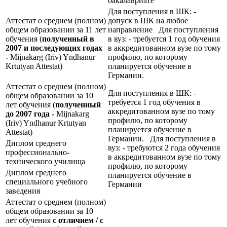
бакалавриате
Для поступления в ШК: -
Аттестат о среднем (полном)
допуск в ШК на любое
общем образовании за 11 лет
направление Для поступления
обучения (
полученный в
в вуз: - требуется 1 год обучения
2007 и последующих годах
в аккредитованном вузе по тому
-
Mijnakarg (Iriv) Yndhanur
профилю, по которому
Krtutyan Attestat)
планируется обучение в
Германии.
Аттестат о среднем (полном)
Для поступления в ШК: -
общем образовании за 10
требуется 1 год обучения в
лет обучения (
полученный
аккредитованном вузе по тому
до 2007 года -
Mijnakarg
профилю, по которому
(Iriv) Yndhanur Krtutyan
планируется обучение в
Attestat)
Германии. Для поступления в
Диплом среднего
вуз: - требуются 2 года обучения
профессионально-
в аккредитованном вузе по тому
технического училища
профилю, по которому
Диплом среднего
планируется обучение в
специального учебного
Германии
заведения
Аттестат о среднем (полном)
общем образовании за 10
лет обучения
с отличием / с