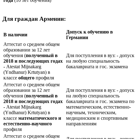
года
(10 лет обучения)
Для граждан Армении:
Допуск к обучению в
В наличии
Германии
Аттестат о среднем общем
образовании за 12 лет
обучения (
полученный в
Для поступления в вуз: - допуск
2018 и последующих годах
на любую специальность
-
Atestat Mijnakarg
бакалавриата и гос. экзамена
(Yndhanur) Krtutyan) в
классе
общего
профиля
Аттестат о среднем общем
образовании за 12 лет
Для поступления в вуз: - допуск
обучения (
полученный в
на любую специальность
2018 и последующих годах
бакалавриата и гос. экзамена по
-
Atestat Mijnakarg
математическим, естественно-
(Yndhanur) Krtutyan) в
научным, техническим,
классе
математического и
медицинским и спортивным
естественно-научного
направлениям
профиля
Аттестат о среднем общем
Для поступления в вуз: - допуск