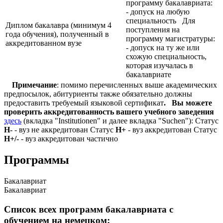
программу бакалавриата:
- допуск на любую
специальность Для
Диплом бакалавра (минимум 4
поступления на
года обучения), полученный в
программу магистратуры:
аккредитованном вузе
- допуск на ту же или
схожую специальность,
которая изучалась в
бакалавриате
Примечание
: помимо перечисленных выше академических
предпосылок, абитуриенты также обязательно должны
предоставить требуемый языковой сертификат
.
Вы можете
проверить аккредитованность вашего учебного заведения
здесь
(вкладка "Institutionen" и далее вкладка "Suchen"): Статус
Н-
- вуз не аккредитован Статус
Н+
- вуз аккредитован Статус
Н+/-
- вуз аккредитован частично
Программы
Бакалавриат
Бакалавриат
Список всех программ бакалавриата с
обучением на немецком: