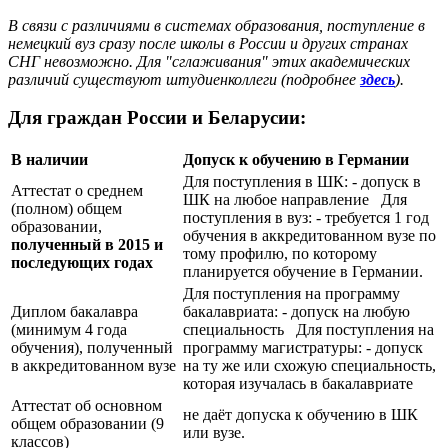
В связи с различиями в системах образования, поступление в
немецкий вуз сразу после школы в России и других странах
СНГ невозможно. Для "сглаживания" этих академических
различий существуют штудиенколлеги (подробнее
здесь
).
Для граждан России и Беларусии:
В наличии
Допуск к обучению в Германии
Для поступления в ШК: - допуск в
Аттестат о среднем
ШК на любое направление Для
(полном) общем
поступления в вуз: - требуется 1 год
образовании,
обучения в аккредитованном вузе по
полученный в 2015 и
тому профилю, по которому
последующих годах
планируется обучение в Германии.
Для поступления на программу
Диплом бакалавра
бакалавриата: - допуск на любую
(минимум 4 года
специальность Для поступления на
обучения), полученный
программу магистратуры: - допуск
в аккредитованном вузе
на ту же или схожую специальность,
которая изучалась в бакалавриате
Аттестат об основном
не даёт допуска к обучению в ШК
общем образовании (9
или вузе.
классов)