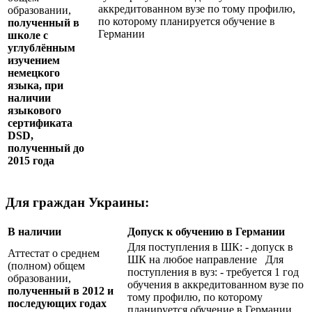
аккредитованном вузе по тому профилю,
образовании,
по которому планируется обучение в
полученный в
Германии
школе с
углублённым
изучением
немецкого
языка, при
наличии
языкового
сертификата
DSD
,
полученный до
2015 года
Для граждан Украины:
В наличии
Допуск к обучению в Германии
Для поступления в ШК: - допуск в
Аттестат о среднем
ШК на любое направление Для
(полном) общем
поступления в вуз: - требуется 1 год
образовании,
обучения в аккредитованном вузе по
полученный в 2012 и
тому профилю, по которому
последующих годах
планируется обучение в Германии.