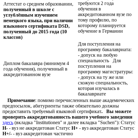
требуются 2 года
Аттестат о среднем образовании,
обучения в
полученный в школе с
аккредитованном вузе по
углублённым изучением
тому профилю, по
немецкого языка, при наличии
которому планируется
языкового сертификата
DSD,
обучение в Германии
полученный до 2015 года (10
классов)
Для поступления на
программу бакалавриата:
- допуск на любую
специальность Для
Диплом бакалавра (минимум 4
поступления на
года обучения), полученный в
программу магистратуры:
аккредитованном вузе
- допуск на ту же или
схожую специальность,
которая изучалась в
бакалавриате
Примечание
: помимо перечисленных выше академических
предпосылок, абитуриенты также обязательно должны
предоставить требуемый языковой сертификат
.
Вы можете
проверить аккредитованность вашего учебного заведения
здесь
(вкладка "Institutionen" и далее вкладка "Suchen"): Статус
Н-
- вуз не аккредитован Статус
Н+
- вуз аккредитован Статус
Н+/-
- вуз аккредитован частично