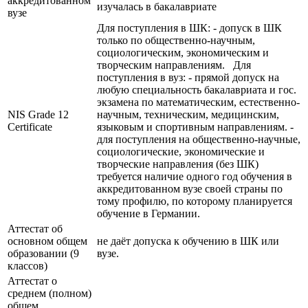
аккредитованном
изучалась в бакалавриате
вузе
Для поступления в ШК: - допуск в ШК
только по общественно-научным,
социологическим, экономическим и
творческим направлениям. Для
поступления в вуз: - прямой допуск на
любую специальность бакалавриата и гос.
экзамена по математическим, естественно-
NIS Grade 12
научным, техническим, медицинским,
Certificate
языковым и спортивным направлениям. -
для поступления на общественно-научные,
социологические, экономические и
творческие направления (без ШК)
требуется наличие одного год обучения в
аккредитованном вузе своей страны по
тому профилю, по которому планируется
обучение в Германии.
Аттестат об
основном общем
не даёт допуска к обучению в ШК или
образовании (9
вузе.
классов)
Аттестат о
среднем (полном)
общем