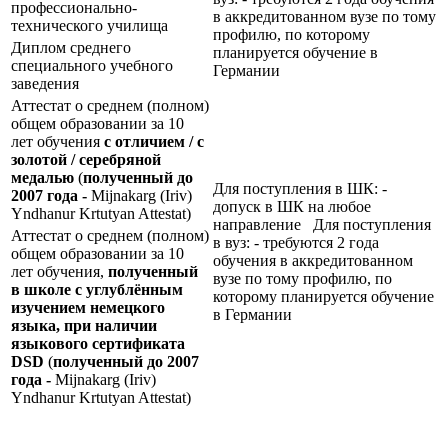
профессионально-
в аккредитованном вузе по тому
технического училища
профилю, по которому
Диплом среднего
планируется обучение в
специального учебного
Германии
заведения
Аттестат о среднем (полном)
общем образовании за 10
лет обучения
с отличием / с
золотой / серебряной
медалью
(
полученный до
Для поступления в ШК: -
2007 года -
Mijnakarg (Iriv)
допуск в ШК на любое
Yndhanur Krtutyan Attestat)
направление Для поступления
Аттестат о среднем (полном)
в вуз: - требуются 2 года
общем образовании за 10
обучения в аккредитованном
лет обучения,
полученный
вузе по тому профилю, по
в школе с углублённым
которому планируется обучение
изучением немецкого
в Германии
языка, при наличии
языкового сертификата
DSD
(
полученный до 2007
года -
Mijnakarg (Iriv)
Yndhanur Krtutyan Attestat)