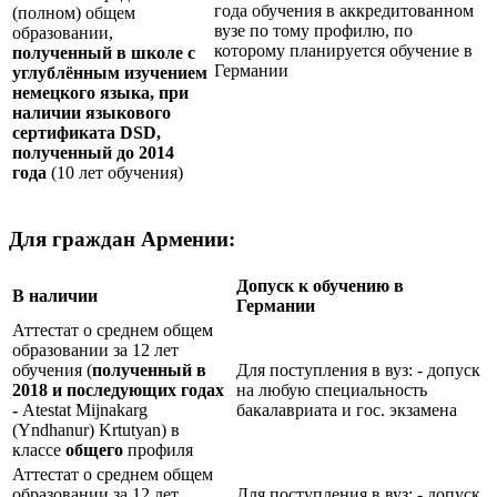
года обучения в аккредитованном
(полном) общем
вузе по тому профилю, по
образовании,
которому планируется обучение в
полученный в школе с
Германии
углублённым изучением
немецкого языка, при
наличии языкового
сертификата
DSD
,
полученный до 2014
года
(10 лет обучения)
Для граждан Армении:
Допуск к обучению в
В наличии
Германии
Аттестат о среднем общем
образовании за 12 лет
обучения (
полученный в
Для поступления в вуз: - допуск
2018 и последующих годах
на любую специальность
-
Atestat Mijnakarg
бакалавриата и гос. экзамена
(Yndhanur) Krtutyan) в
классе
общего
профиля
Аттестат о среднем общем
образовании за 12 лет
Для поступления в вуз: - допуск