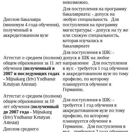
невозможно.
Для поступления на программу
бакалавриата: - допуск на
Диплом бакалавра
любую специальность Для
(минимум 4 года обучения),
поступления на программу
полученный в
магистратуры: - допуск на ту же
аккредитованном вузе
или схожую специальность,
которая изучалась в
бакалавриате
Для поступления в ШК: -
Аттестат о среднем (полном)
допуск в ШК на любое
общем образовании за 11 лет
направление Для поступления
обучения (
полученный в
в вуз: - требуется 1 год обучения
2007 и последующих годах
в аккредитованном вузе по тому
-
Mijnakarg (Iriv) Yndhanur
профилю, по которому
Krtutyan Attestat)
планируется обучение в
Германии.
Аттестат о среднем (полном)
Для поступления в ШК: -
общем образовании за 10
требуется 1 год обучения в
лет обучения (
полученный
аккредитованном вузе по тому
до 2007 года -
Mijnakarg
профилю, по которому
(Iriv) Yndhanur Krtutyan
планируется обучение в
Attestat)
Германии. Для поступления в
Диплом среднего
вуз: - требуются 2 года обучения