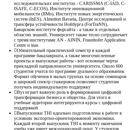
исследовательских институтах - CARISSMA (C-IAD, C-
ISAFE, C-ECOS), Институте инновационной
мобильности (IIMo), Институте новых энергетических
систем (InES), AImotion Bavaria, Центре исследований и
трансфера устойчивости Нойбурга (ForTraNN),
Баварском институте форсайта - а также в отдельных
областях знаний. Университет также тесно сотрудничает
с тремя институтами AN - AININ, Fraunhofer Application
Centre и inas
Обязательный практический семестр в каждой
программе бакалавриата, а также многочисленные
проекты и выпускные работы - вот основные черты
прикладной направленности университета. Около 600
студентов учатся по программе дуального образования.
Формат обучения в малых группах на основе семинаров
и широкий спектр стажировок позволяют студентам
получать индивидуальную поддержку
Вуз играет важную роль в формировании цифровой
трансформации бизнеса и общества. Для этого в
учебные аудитории интегрируются курсы с цифровой
поддержкой
Выпускники THI идеально подготовлены к работе в
условиях экспортно-ориентированной экономики.
Каждый второй выпускник THI к моменту окончания
учебы уже имеет международный опыт. У студентов