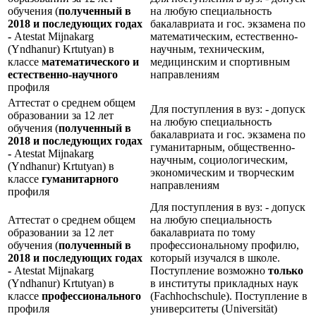
обучения (
полученный в
на любую специальность
2018 и последующих годах
бакалавриата и гос. экзамена по
-
Atestat Mijnakarg
математическим, естественно-
(Yndhanur) Krtutyan) в
научным, техническим,
классе
математического и
медицинским и спортивным
естественно-научного
направлениям
профиля
Аттестат о среднем общем
Для поступления в вуз: - допуск
образовании за 12 лет
на любую специальность
обучения (
полученный в
бакалавриата и гос. экзамена по
2018 и последующих годах
гуманитарным, общественно-
-
Atestat Mijnakarg
научным, социологическим,
(Yndhanur) Krtutyan) в
экономическим и творческим
классе
гуманитарного
направлениям
профиля
Для поступления в вуз: - допуск
Аттестат о среднем общем
на любую специальность
образовании за 12 лет
бакалавриата по тому
обучения (
полученный в
профессиональному профилю,
2018 и последующих годах
который изучался в школе.
-
Atestat Mijnakarg
Поступление возможно
только
(Yndhanur) Krtutyan) в
в институты прикладных наук
классе
профессионального
(Fachhochschule). Поступление в
профиля
университеты (Universität)