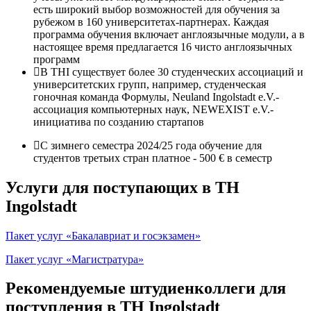
есть широкий выбор возможностей для обучения за
рубежом в 160 университетах-партнерах. Каждая
программа обучения включает англоязычные модули, а в
настоящее время предлагается 16 чисто англоязычных
программ
В THI существует более 30 студенческих ассоциаций и
университетских групп, например, студенческая
гоночная команда Формулы, Neuland Ingolstadt e.V.-
ассоциация компьютерных наук, NEWEXIST e.V.-
инициатива по созданию стартапов
С зимнего семестра 2024/25 года обучение для
студентов третьих стран платное - 500 € в семестр
Услуги для поступающих в TH
Ingolstadt
Пакет услуг «Бакалавриат и госэкзамен»
Пакет услуг «Магистратура»
Рекомендуемые штудиенколлеги для
поступления в TH Ingolstadt