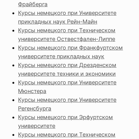
Фрайберга
Курсы немецкого при Университете
прикладных наук Рейн-Майн
Курсы немецкого при Техническом
университете Оствестфален-Липпе
Курсы немецкого при Франкфуртском
университете прикладных наук
Курсы немецкого при Дрезденском
университете техники и экономики
Курсы немецкого при Университете
Мюнстера
Курсы немецкого при Университете
Регенсбурга
Курсы немецкого при Эрфуртском
университете
Курсы немецкого при Техническом