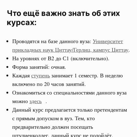
Что ещё важно знать об этих
курсах:
Проводятся на базе данного вуза:
Университет
прикладных наук Циттау/Герлиц, кампус Циттау
.
На уровнях от В2 до С1 (включительно).
Форма занятий: очная.
Каждая
ступень
занимает 1 семестр. В неделю
включено по 20 часов занятий.
Ознакомиться со специальностями данного вуза
можно
здесь
.
Данный курс предлагается только претендентам
с прямым допуском в вуз. Тем, кто
предварительно должен посещать
штудиенколлег, данный курс не подойдёт.