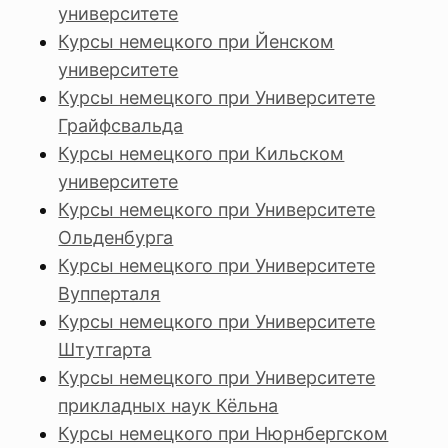
университете
Курсы немецкого при Йенском
университете
Курсы немецкого при Университете
Грайфсвальда
Курсы немецкого при Кильском
университете
Курсы немецкого при Университете
Ольденбурга
Курсы немецкого при Университете
Вупперталя
Курсы немецкого при Университете
Штутгарта
Курсы немецкого при Университете
прикладных наук Кёльна
Курсы немецкого при Нюрнбергском