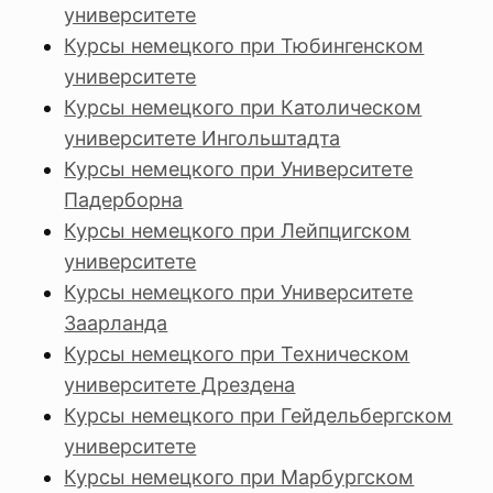
университете
Курсы немецкого при Тюбингенском
университете
Курсы немецкого при Католическом
университете Ингольштадта
Курсы немецкого при Университете
Падерборна
Курсы немецкого при Лейпцигском
университете
Курсы немецкого при Университете
Заарланда
Курсы немецкого при Техническом
университете Дрездена
Курсы немецкого при Гейдельбергском
университете
Курсы немецкого при Марбургском