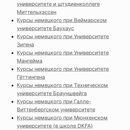
университете и штудиенколлеге
Миттельхэссен
Курсы немецкого при Веймарском
университете Баухаус
Курсы немецкого при Университете
Зигена
Курсы немецкого при Университете
Мангейма
Курсы немецкого при Университете
Гёттингена
Курсы немецкого при Техническом
университете Брауншвейга
Курсы немецкого при Галле-
Виттенбергском университете
Курсы немецкого при Мюнхенском
университете (в школе DKFA)