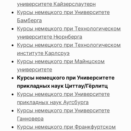
университете Кайзерслаутерн
Курсы немецкого при Университете
Бамберга
Курсы немецкого при Технологическом
университете Нюрнберга
Курсы немецкого при Технологическом
институте Карлсруэ
Курсы немецкого при Майнцском
университете
Курсы немецкого при Университете
прикладных наук Циттау/Гёрлитц
Курсы немецкого при Университете
прикладных наук Аугсбурга
Курсы немецкого при Университете
Ганновера
Курсы немецкого при Франкфуртском