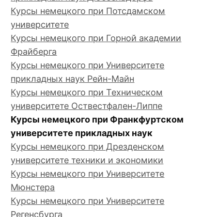
Курсы немецкого при Потсдамском
университете
Курсы немецкого при Горной академии
Фрайберга
Курсы немецкого при Университете
прикладных наук Рейн-Майн
Курсы немецкого при Техническом
университете Оствестфален-Липпе
Курсы немецкого при Франкфуртском
университете прикладных наук
Курсы немецкого при Дрезденском
университете техники и экономики
Курсы немецкого при Университете
Мюнстера
Курсы немецкого при Университете
Регенсбурга