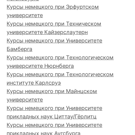
Курсы немецкого при Эрфуртском
университете
Курсы немецкого при Техническом
университете Кайзерслаутерн
Курсы немецкого при Университете
Бамберга
Курсы немецкого при Технологическом
университете Нюрнберга
Курсы немецкого при Технологическом
институте Карлсруэ
Курсы немецкого при Майнцском
университете
Курсы немецкого при Университете
прикладных наук Циттау/Гёрлитц
Курсы немецкого при Университете
прикладных наук Аугсбурга