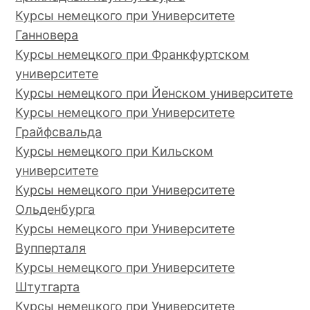
Курсы немецкого при Университете
Ганновера
Курсы немецкого при Франкфуртском
университете
Курсы немецкого при Йенском университете
Курсы немецкого при Университете
Грайфсвальда
Курсы немецкого при Кильском
университете
Курсы немецкого при Университете
Ольденбурга
Курсы немецкого при Университете
Вупперталя
Курсы немецкого при Университете
Штутгарта
Курсы немецкого при Университете