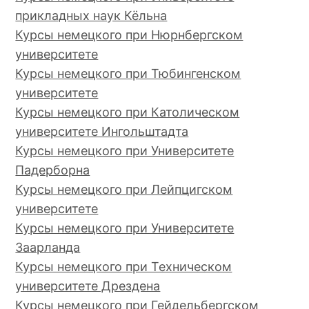
прикладных наук Кёльна
Курсы немецкого при Нюрнбергском
университете
Курсы немецкого при Тюбингенском
университете
Курсы немецкого при Католическом
университете Ингольштадта
Курсы немецкого при Университете
Падерборна
Курсы немецкого при Лейпцигском
университете
Курсы немецкого при Университете
Заарланда
Курсы немецкого при Техническом
университете Дрездена
Курсы немецкого при Гейдельбергском