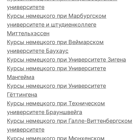
университете
Курсы немецкого при Марбургском
университете и штудиенколлеге
Миттельхэссен
Курсы немецкого при Веймарском
университете Баухаус
Курсы немецкого при Университете Зигена
Курсы немецкого при Университете
Мангейма
Курсы немецкого при Университете
Гёттингена
Курсы немецкого при Техническом
университете Брауншвейга
Курсы немецкого при Галле-Виттенбергском
университете
Курсы немецкого при Мюнхенском