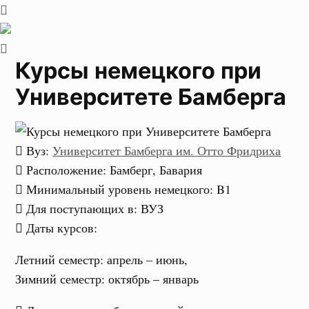
Курсы немецкого при
Университете Бамберга
Вуз
:
Университет Бамберга им. Отто Фридриха
Расположение
: Бамберг, Бавария
Минимальный уровень немецкого
:
B1
Для поступающих в
:
ВУЗ
Даты курсов
:
Летний семестр:
апрель – июнь,
Зимний семестр:
октябрь – январь