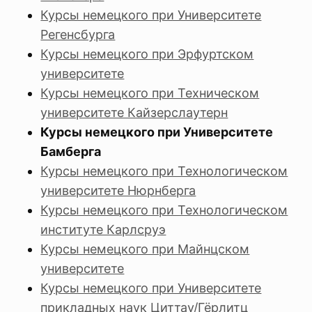
Курсы немецкого при Университете
Регенсбурга
Курсы немецкого при Эрфуртском
университете
Курсы немецкого при Техническом
университете Кайзерслаутерн
Курсы немецкого при Университете
Бамберга
Курсы немецкого при Технологическом
университете Нюрнберга
Курсы немецкого при Технологическом
институте Карлсруэ
Курсы немецкого при Майнцском
университете
Курсы немецкого при Университете
прикладных наук Циттау/Гёрлитц