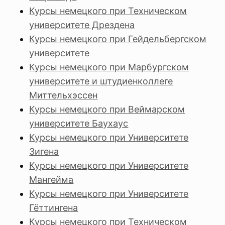
Курсы немецкого при Техническом
университете Дрездена
Курсы немецкого при Гейдельбергском
университете
Курсы немецкого при Марбургском
университете и штудиенколлеге
Миттельхэссен
Курсы немецкого при Веймарском
университете Баухаус
Курсы немецкого при Университете
Зигена
Курсы немецкого при Университете
Мангейма
Курсы немецкого при Университете
Гёттингена
Курсы немецкого при Техническом