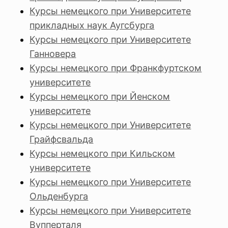
Курсы немецкого при Университете
прикладных наук Аугсбурга
Курсы немецкого при Университете
Ганновера
Курсы немецкого при Франкфуртском
университете
Курсы немецкого при Йенском
университете
Курсы немецкого при Университете
Грайфсвальда
Курсы немецкого при Кильском
университете
Курсы немецкого при Университете
Ольденбурга
Курсы немецкого при Университете
Вупперталя