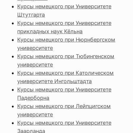
Курсы немецкого при Университете
Штутгарта
Курсы немецкого при Университете
прикладных наук Кёльна
Курсы немецкого при Нюрнбергском
университете
Курсы немецкого при Тюбингенском
университете
Курсы немецкого при Католическом
университете Ингольштадта
Курсы немецкого при Университете
Падерборна
Курсы немецкого при Лейпцигском
университете
Курсы немецкого при Университете
Заарланда