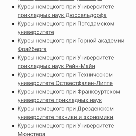
Курсы немецкого при Университете
прикладных наук Дюссельдорфа
Курсы немецкого при Потсдамском
университете
Курсы немецкого при Горной академии
Фрайберга
Курсы немецкого при Университете
прикладных наук Рейн-Майн
Курсы немецкого при Техническом
университете Оствестфален-Липпе
Курсы немецкого при Франкфуртском
университете прикладных наук
Курсы немецкого при Дрезденском
университете техники и экономики
Курсы немецкого при Университете
Мюнстера