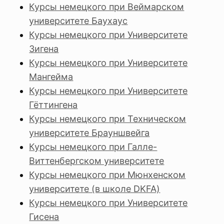
Курсы немецкого при Веймарском
университете Баухаус
Курсы немецкого при Университете
Зигена
Курсы немецкого при Университете
Мангейма
Курсы немецкого при Университете
Гёттингена
Курсы немецкого при Техническом
университете Брауншвейга
Курсы немецкого при Галле-
Виттенбергском университете
Курсы немецкого при Мюнхенском
университете (в школе DKFA)
Курсы немецкого при Университете
Гисена