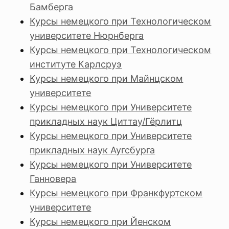
Бамберга
Курсы немецкого при Технологическом
университете Нюрнберга
Курсы немецкого при Технологическом
институте Карлсруэ
Курсы немецкого при Майнцском
университете
Курсы немецкого при Университете
прикладных наук Циттау/Гёрлитц
Курсы немецкого при Университете
прикладных наук Аугсбурга
Курсы немецкого при Университете
Ганновера
Курсы немецкого при Франкфуртском
университете
Курсы немецкого при Йенском