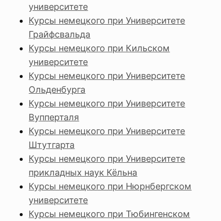
университете
Курсы немецкого при Университете
Грайфсвальда
Курсы немецкого при Кильском
университете
Курсы немецкого при Университете
Ольденбурга
Курсы немецкого при Университете
Вупперталя
Курсы немецкого при Университете
Штутгарта
Курсы немецкого при Университете
прикладных наук Кёльна
Курсы немецкого при Нюрнбергском
университете
Курсы немецкого при Тюбингенском