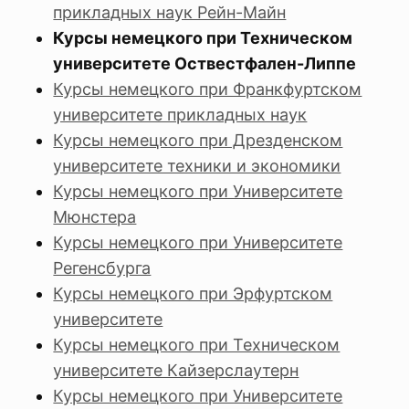
прикладных наук Рейн-Майн
Курсы немецкого при Техническом
университете Оствестфален-Липпе
Курсы немецкого при Франкфуртском
университете прикладных наук
Курсы немецкого при Дрезденском
университете техники и экономики
Курсы немецкого при Университете
Мюнстера
Курсы немецкого при Университете
Регенсбурга
Курсы немецкого при Эрфуртском
университете
Курсы немецкого при Техническом
университете Кайзерслаутерн
Курсы немецкого при Университете