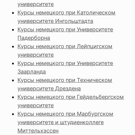
университете
Курсы немецкого при Католическом
университете Ингольштадта
Курсы немецкого при Университете
Падерборна
Курсы немецкого при Лейпцигском
университете
Курсы немецкого при Университете
Заарланда
Курсы немецкого при Техническом
университете Дрездена
Курсы немецкого при Гейдельбергском
университете
Курсы немецкого при Марбургском
университете и штудиенколлеге
Миттельхэссен